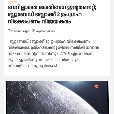
ടവറില്ലാതെ അതിവേഗ ഇന്റർനെറ്റ്;
ബ്ലൂബേഡ് ബ്ലോക്ക് 2 ഉപഗ്രഹ
വിക്ഷേപണം വിജയകരം
8 months ago
koyilandydiary
. ബ്ലൂബേഡ് ബ്ലോക്ക് ടു ഉപഗ്രഹ വിക്ഷേപണം
വിജയകരം. ശ്രീഹരിക്കോട്ടയിലെ സതീഷ് ധവാൻ
സ്‌പേസ് സെന്ററിൽ നിന്നും LVM 3 എം സിക്സ്
കുതിച്ചുയർന്നു. ലോകത്തെവിടെയും
സ്മാർട്ട്‌ഫോണുകളിലേക്ക്...