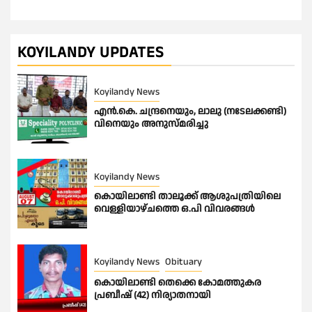
KOYILANDY UPDATES
Koyilandy News
എൻ.കെ. ചന്ദ്രനെയും, ലാലു (നടേലക്കണ്ടി)
വിനെയും അനുസ്മരിച്ചു
Koyilandy News
കൊയിലാണ്ടി താലൂക്ക് ആശുപത്രിയിലെ
വെള്ളിയാഴ്ചത്തെ ഒ.പി വിവരങ്ങൾ
Koyilandy News
Obituary
കൊയിലാണ്ടി തെക്കെ കോമത്തുകര
പ്രബീഷ് (42) നിര്യാതനായി