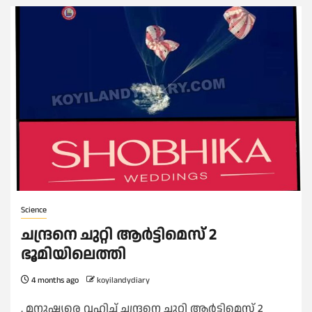
Science
ചന്ദ്രനെ ചുറ്റി ആ‍‍ർട്ടിമെസ് 2
ഭൂമിയിലെത്തി
4 months ago
koyilandydiary
. മനുഷ്യരെ വഹിച്ച് ചന്ദ്രനെ ചുറ്റി ആ‍‍ർട്ടിമെസ് 2