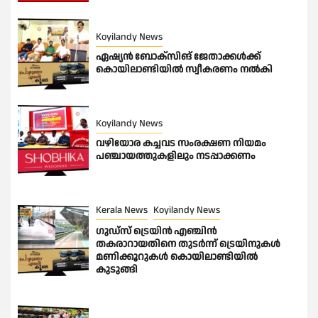
Koyilandy News
ഏഷ്യൻ ബോക്സിങ് ജേതാക്കൾക്ക്
കൊയിലാണ്ടിയിൽ സ്വീകരണം നൽകി
Koyilandy News
വഴിയോര കച്ചവട സംരക്ഷണ നിയമം
പഞ്ചായത്തുകളിലും നടപ്പാക്കണം
Kerala News
Koyilandy News
ഗുഡ്സ് ട്രെയിൻ എഞ്ചിൻ
തകരാറായതിനെ തുടർന്ന് ട്രെയിനുകൾ
മണിക്കൂറുകൾ കൊയിലാണ്ടിയിൽ
കുടുങ്ങി