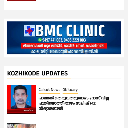
KOZHIKODE UPDATES
Calicut News
Obituary
പാലത്ത് തെരുവത്തുതാഴം റോസ് വില്ല
പുതിയോത്ത് താഴം സലീഷ് (42)
നിര്യാതനായി