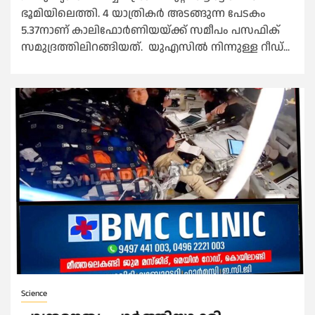
ഭൂമിയിലെത്തി. 4 യാത്രികർ അടങ്ങുന്ന പേടകം
5.37നാണ് കാലിഫോർണിയയ്ക്ക് സമീപം പസഫിക്
സമുദ്രത്തിലിറങ്ങിയത്. യുഎസിൽ നിന്നുള്ള റീഡ്...
Science