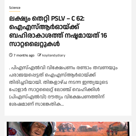
Science
ലക്ഷ്യം തെറ്റി PSLV – C 62:
ഐഎസ്ആർഓയ്ക്ക്
ബഹിരാകാശത്ത് നഷ്ടമായത് 16
സാറ്റലൈറ്റുകൾ
7 months ago
koyilandydiary
. പിഎസ്എല്‍വി വിക്ഷേപണം രണ്ടാം തവണയും
പരാജയപ്പെട്ടത് ഐഎസ്ആർഓയ്ക്ക്
തിരിച്ചടിയായി. തിങ്കളാഴ്ച നടന്ന ഇന്ത്യയുടെ
പോളാർ സാറ്റലൈറ്റ് ലോഞ്ച് വെഹിക്കിൾ
(പിഎസ്എൽവി) ദൗത്യം വിക്ഷേപണത്തിന്
ശേഷമാണ് സാങ്കേതിക...