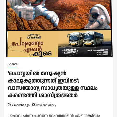
Science
‘ചൊവ്വയിൽ മനുഷ്യൻ
കാലുകുത്തുന്നത് ഇവിടെ’;
വാസയോഗ്യ സാധ്യതയുള്ള സ്ഥലം
കണ്ടെത്തി ശാസ്ത്രജ്ഞർ
7 months ago
koyilandydiary
. ചൊവ്വ എന്ന ചുവന്ന ഗ്രഹത്തിന്റെ ഏതെങ്കിലും