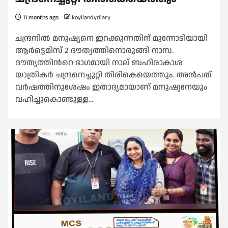
11 months ago
koyilandydiary
ചന്ദ്രനിൽ മനുഷ്യനെ ഇറക്കുന്നതിന് മുന്നോടിയായി
ആർട്ടെമിസ് 2 ദൗത്യത്തിനൊരുങ്ങി നാസ.
ദൗത്യത്തിന്‍റെ ഭാഗമായി നാല് ബഹിരാകാശ
യാത്രികർ ചന്ദ്രനെച്ചുറ്റി തിരികെയെത്തും. അൻപത്
വർഷത്തിനുശേഷം ഇതാദ്യമായാണ് മനുഷ്യനേയും
വഹിച്ചുകൊണ്ടുള്ള...