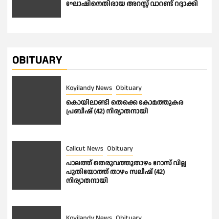
ഘോഷിനെതിരായ അറസ്റ്റ് വാറണ്ട് റദ്ദാക്കി
OBITUARY
Koyilandy News
Obituary
കൊയിലാണ്ടി തെക്കെ കോമത്തുകര
പ്രബീഷ് (42) നിര്യാതനായി
Calicut News
Obituary
പാലത്ത് തെരുവത്തുതാഴം റോസ് വില്ല
പുതിയോത്ത് താഴം സലീഷ് (42)
നിര്യാതനായി
Koyilandy News
Obituary