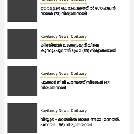
ഊരള്ളൂര്‍ ചെറുകുളത്തിൽ ഗോപാലൻ
നായർ (73) നിര്യാതനായി
Koyilandy News
Obituary
കീഴരിയൂർ വടക്കുംമുറിയിലെ
കുന്നുംപുറത്ത് പ്രേമ (59) നിര്യാതയായി
Koyilandy News
Obituary
പൂക്കാട് നീലി പറമ്പത്ത് സിജേഷ് (47)
നിര്യാതനായി
Koyilandy News
Obituary
വിയ്യൂർ – മഠത്തിൽ ശാരദ അമ്മ (മന്നത്ത്,
പനായി – 86) നിര്യാതയായി