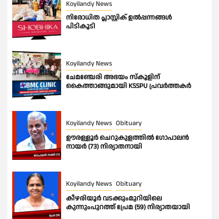
Koyilandy News
നിരോധിത പ്ലാസ്റ്റിക് ഉൽപ്പന്നങ്ങൾ
പിടികൂടി
Koyilandy News
ചേമഞ്ചേരി അഭയം സ്കൂളിന്
കൈത്താങ്ങുമായി KSSPU പ്രവർത്തകർ
Koyilandy News
Obituary
ഊരള്ളൂര്‍ ചെറുകുളത്തിൽ ഗോപാലൻ
നായർ (73) നിര്യാതനായി
Koyilandy News
Obituary
കീഴരിയൂർ വടക്കുംമുറിയിലെ
കുന്നുംപുറത്ത് പ്രേമ (59) നിര്യാതയായി