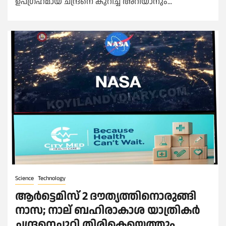
ഉപ​ഗ്രഹമായ ചന്ദ്രനെ കുറിച്ച് അറിയാനും...
Science
Technology
ആർട്ടെമിസ് 2 ദൗത്യത്തിനൊരുങ്ങി
നാസ; നാല് ബഹിരാകാശ യാത്രികർ
ചന്ദ്രനെച്ചുറ്റി തിരികെയെത്തും