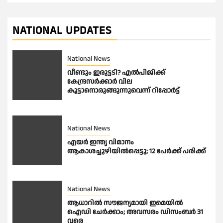
NATIONAL UPDATES
National News
വീണ്ടും ഇരുട്ടടി? എല്‍പിജിക്ക്
കേന്ദ്രസർക്കാർ വില
കൂട്ടാനൊരുങ്ങുന്നുവെന്ന് റിപ്പോർട്ട്
National News
എയർ ഇന്ത്യ വിമാനം
ആകാശച്ചുഴിയിൽപ്പെട്ടു; 12 പേർക്ക് പരിക്ക്
National News
ആധാറിൽ സൗജന്യമായി ഇമെയില്‍
ഐഡി ചേര്‍ക്കാം; അവസരം ഡിസംബര്‍ 31
വരെ