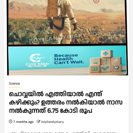
Science
ചൊവ്വയിൽ എത്തിയാൽ എന്ത്
കഴിക്കും? ഉത്തരം നൽകിയാൽ നാസ
നൽകുന്നത് 6.75 കോടി രൂപ
7 months ago
koyilandydiary