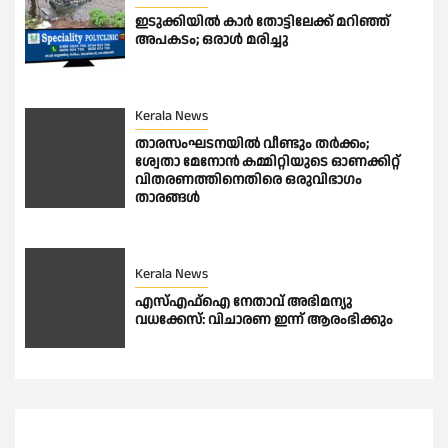
ഇടുക്കിയിൽ കാർ തോട്ടിലേക്ക് മറിഞ്ഞ്
അപകടം; ഒരാൾ മരിച്ചു
Kerala News
താരസംഘടനയില്‍ വീണ്ടും തര്‍ക്കം;
ശ്വേതാ മേനോന്‍ കമ്മിറ്റിയുടെ ഓണക്കിറ്റ്
വിതരണത്തിനെതിരെ ഒരുവിഭാഗം
താരങ്ങള്‍
Kerala News
എസ്എഫ്ഐ നേതാവ് അഭിമന്യു
വധക്കേസ്: വിചാരണ ഇന്ന് ആരംഭിക്കും