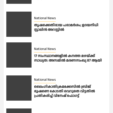
National News
തൃഷക്കെതിരായ പരാമർശം; ഉദയനിധി
സ്റ്റാലിൻ അറസ്റ്റിൽ
National News
17 സംസ്ഥാനങ്ങളിൽ കനത്ത മഴയ്ക്ക്
സാധ്യത: അസമിൽ മരണസംഖ്യ 87 ആയി
National News
ലൈംഗികാതിക്രമക്കേസിൽ ബ്രിജ്
ഭൂഷണെ കോടതി വെറുതെ വിട്ടതിൽ
പ്രതികരിച്ച് വിനേഷ് ഫോഗട്ട്