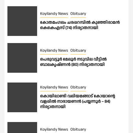
Koyilandy News
Obituary
കോതമംഗലം ചരപ്പറമ്പിൽ കുഞ്ഞിരാമൻ
കെകെഎസ് (74) നിര്യാതനായി
Koyilandy News
Obituary
പെരുവട്ടൂർ മേലൂർ നടുവില വീട്ടിൽ
ബാലകൃഷ്ണൻ (80) നിര്യാതനായി
Koyilandy News
Obituary
കൊയിലാണ്ടി വലിയമങ്ങാട് കോയാൻ്റെ
വളപ്പിൽ നാരായണൻ (പയ്യന്നൂർ – 84)
നിര്യാതനായി
Koyilandy News
Obituary