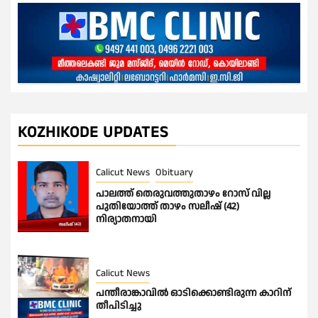
KOZHIKODE UPDATES
Calicut News
Obituary
പാലത്ത് തെരുവത്തുതാഴം റോസ് വില്ല
പുതിയോത്ത് താഴം സലീഷ് (42)
നിര്യാതനായി
Calicut News
പന്തീരാങ്കാവിൽ ഓടിക്കൊണ്ടിരുന്ന കാറിന്
തീപിടിച്ചു