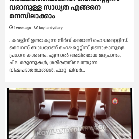
വരാനുള്ള സാധ്യത എങ്ങനെ
മനസിലാക്കാം
1 week ago
koyilandydiary
. കരളിന് ഉണ്ടാകുന്ന നീര്‍വീക്കമാണ് ഹെപ്പറ്റൈറ്റിസ്.
വൈറസ് ബാധയാണ് ഹെപ്പറ്റെറ്റിസ് ഉണ്ടാകാനുള്ള
പ്രധാന കാരണം. എന്നാല്‍ അമിതമായ മദ്യപാനം,
ചില മരുന്നുകള്‍, ശരീരത്തിലെത്തുന്ന
വിഷപദാര്‍ത്ഥങ്ങള്‍, ഫാറ്റി ലിവര്‍...