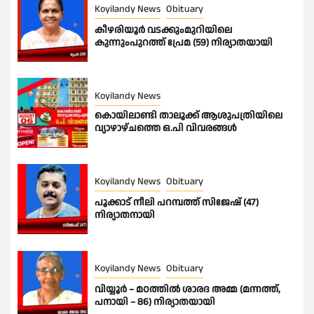
Koyilandy News
Obituary
കീഴരിയൂർ വടക്കുംമുറിയിലെ
കുന്നുംപുറത്ത് പ്രേമ (59) നിര്യാതയായി
Koyilandy News
കൊയിലാണ്ടി താലൂക്ക് ആശുപത്രിയിലെ
വ്യാഴാഴ്ചത്തെ ഒ.പി വിവരങ്ങൾ
Koyilandy News
Obituary
പൂക്കാട് നീലി പറമ്പത്ത് സിജേഷ് (47)
നിര്യാതനായി
Koyilandy News
Obituary
വിയ്യൂർ – മഠത്തിൽ ശാരദ അമ്മ (മന്നത്ത്,
പനായി – 86) നിര്യാതയായി