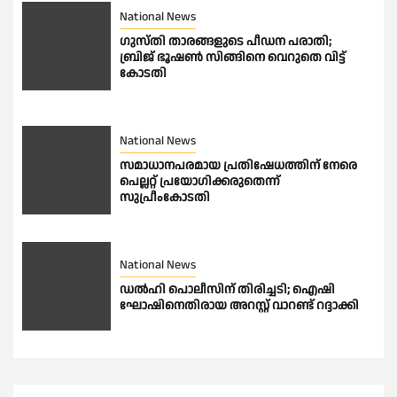
National News
ഗുസ്തി താരങ്ങളുടെ പീഡന പരാതി;
ബ്രിജ് ഭൂഷണ്‍ സിങ്ങിനെ വെറുതെ വിട്ട്
കോടതി
National News
സമാധാനപരമായ പ്രതിഷേധത്തിന് നേരെ
പെല്ലറ്റ് പ്രയോഗിക്കരുതെന്ന്
സുപ്രീംകോടതി
National News
ഡല്‍ഹി പൊലീസിന് തിരിച്ചടി; ഐഷി
ഘോഷിനെതിരായ അറസ്റ്റ് വാറണ്ട് റദ്ദാക്കി