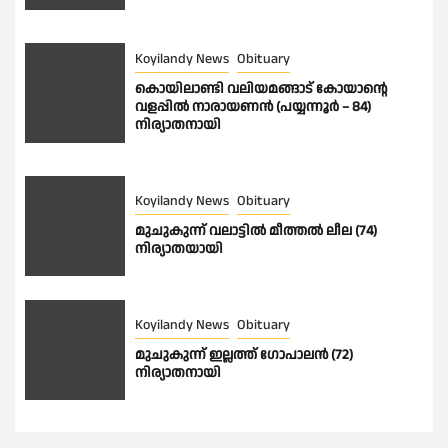
Koyilandy News
Obituary
കൊയിലാണ്ടി വലിയമങ്ങാട് കോയാൻ്റെ
വളപ്പിൽ നാരായണൻ (പയ്യന്നൂർ – 84)
നിര്യാതനായി
Koyilandy News
Obituary
മുചുകുന്ന് വലാട്ടിൽ മീത്തൽ ലീല (74)
നിര്യാതയായി
Koyilandy News
Obituary
മുചുകുന്ന് ഇല്ലത്ത് ഗോപാലൻ (72)
നിര്യാതനായി