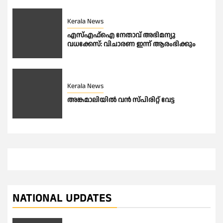
Kerala News
എസ്എഫ്ഐ നേതാവ് അഭിമന്യു
വധക്കേസ്: വിചാരണ ഇന്ന് ആരംഭിക്കും
Kerala News
അങ്കമാലിയിൽ വൻ സ്പിരിറ്റ് വേട്ട
NATIONAL UPDATES