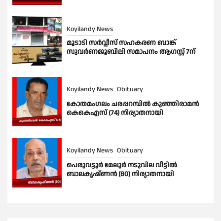
Koyilandy News
മൂടാടി സർവ്വീസ് സഹകരണ ബാങ്ക്
സുവർണജൂബിലി സമാപനം ആഗസ്റ്റ് 7ന്
Koyilandy News
Obituary
കോതമംഗലം ചരപ്പറമ്പിൽ കുഞ്ഞിരാമൻ
കെകെഎസ് (74) നിര്യാതനായി
Koyilandy News
Obituary
പെരുവട്ടൂർ മേലൂർ നടുവില വീട്ടിൽ
ബാലകൃഷ്ണൻ (80) നിര്യാതനായി