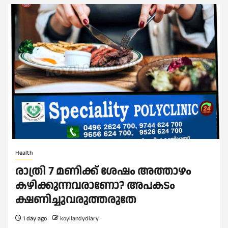
Health
രാത്രി 7 മണിക്ക് ശേഷം അത്താഴം
കഴിക്കുന്നവരാണോ? അപകടം
ക്ഷണിച്ചുവരുത്തരുതേ
1 day ago
koyilandydiary