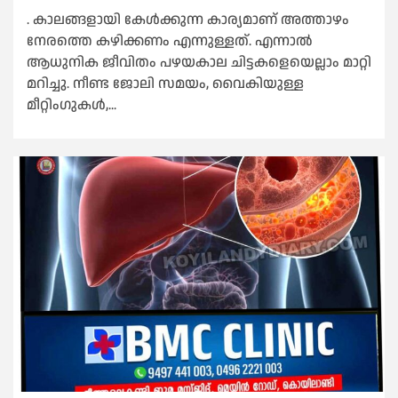
. കാലങ്ങളായി കേള്‍ക്കുന്ന കാര്യമാണ് അത്താഴം
നേരത്തെ കഴിക്കണം എന്നുള്ളത്. എന്നാല്‍
ആധുനിക ജീവിതം പഴയകാല ചിട്ടകളെയെല്ലാം മാറ്റി
മറിച്ചു. നീണ്ട ജോലി സമയം, വൈകിയുള്ള
മീറ്റിംഗുകള്‍,...