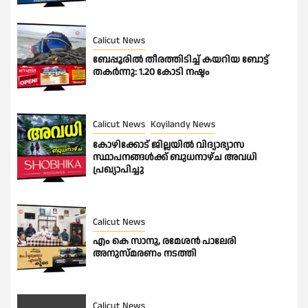
Calicut News
ബേപ്പൂരിൽ തീരത്തിടിച്ച് കയറിയ ബോട്ട്
തകർന്നു: 1.20 കോടി നഷ്ടം
Calicut News
Koyilandy News
കോഴിക്കോട് ജില്ലയിൽ വിദ്യാഭ്യാസ
സ്ഥാപനങ്ങൾക്ക് ബുധനാഴ്ച അവധി
പ്രഖ്യാപിച്ചു
Calicut News
എം കെ സാനു, രമേശൻ പാലേരി
അനുസ്മരണം നടത്തി
Calicut News