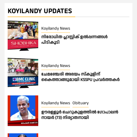
pagination
KOYILANDY UPDATES
Koyilandy News
നിരോധിത പ്ലാസ്റ്റിക് ഉൽപ്പന്നങ്ങൾ
പിടികൂടി
Koyilandy News
ചേമഞ്ചേരി അഭയം സ്കൂളിന്
കൈത്താങ്ങുമായി KSSPU പ്രവർത്തകർ
Koyilandy News
Obituary
ഊരള്ളൂര്‍ ചെറുകുളത്തിൽ ഗോപാലൻ
നായർ (73) നിര്യാതനായി