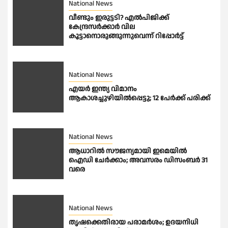
National News
വീണ്ടും ഇരുട്ടടി? എല്‍പിജിക്ക്
കേന്ദ്രസർക്കാർ വില
കൂട്ടാനൊരുങ്ങുന്നുവെന്ന് റിപ്പോർട്ട്
National News
എയർ ഇന്ത്യ വിമാനം
ആകാശച്ചുഴിയിൽപ്പെട്ടു; 12 പേർക്ക് പരിക്ക്
National News
ആധാറിൽ സൗജന്യമായി ഇമെയില്‍
ഐഡി ചേര്‍ക്കാം; അവസരം ഡിസംബര്‍ 31
വരെ
National News
തൃഷക്കെതിരായ പരാമർശം; ഉദയനിധി