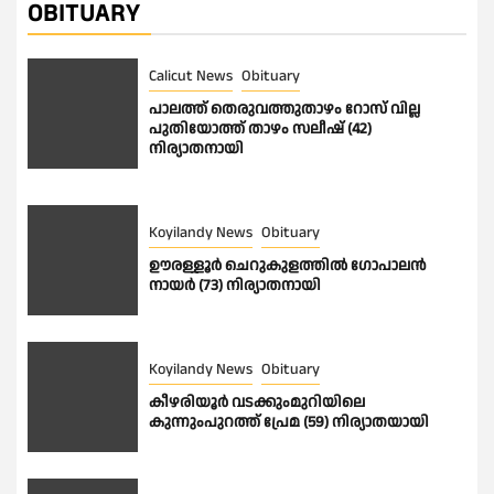
OBITUARY
Calicut News
Obituary
പാലത്ത് തെരുവത്തുതാഴം റോസ് വില്ല
പുതിയോത്ത് താഴം സലീഷ് (42)
നിര്യാതനായി
Koyilandy News
Obituary
ഊരള്ളൂര്‍ ചെറുകുളത്തിൽ ഗോപാലൻ
നായർ (73) നിര്യാതനായി
Koyilandy News
Obituary
കീഴരിയൂർ വടക്കുംമുറിയിലെ
കുന്നുംപുറത്ത് പ്രേമ (59) നിര്യാതയായി