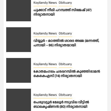
Koyilandy News
Obituary
പൂക്കാട് നീലി പറമ്പത്ത് സിജേഷ് (47)
നിര്യാതനായി
Koyilandy News
Obituary
വിയ്യൂർ – മഠത്തിൽ ശാരദ അമ്മ (മന്നത്ത്,
പനായി – 86) നിര്യാതയായി
Koyilandy News
Obituary
കോതമംഗലം ചരപ്പറമ്പിൽ കുഞ്ഞിരാമൻ
കെകെഎസ് (74) നിര്യാതനായി
Koyilandy News
Obituary
പെരുവട്ടൂർ മേലൂർ നടുവില വീട്ടിൽ
ബാലകൃഷ്ണൻ (80) നിര്യാതനായി