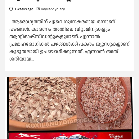
3 weeks ago
koyilandydiary
. ആരോഗ്യത്തിന് ഏറെ ഗുണകരമായ ഒന്നാണ്
പഴങ്ങൾ. കാരണം അതിലെ വിറ്റാമിനുകളും
ആന്റിഓക്‌സിഡന്റുകളുമാണ്. എന്നാൽ
പ്രമേഹരോഗികൾ പഴങ്ങൾക്ക് പകരം ജ്യൂസുകളാണ്
കൂടുതലായി ഉപയോ​ഗിക്കുന്നത്. എന്നാൽ അത്
ശരിയായ...