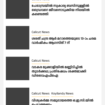
പേരാമ്പ്രയിൽ സ്വകാര്യ ബസിനുള്ളിൽ
ഡ്രൈവറെ ജീവനൊടുക്കിയ നിലയിൽ
കണ്ടെത്തി
Calicut News
ശരത് ചന്ദ്ര ആർ മറാത്തെയുടെ 13-ാം ചരമ
വാർഷികം ആഗസ്ത് 7 ന്
Calicut News
വടകര മുക്കാളിയിൽ മണ്ണിടിച്ചിൽ
തുടർക്കഥ; പ്രതിഷേധം ശക്തമാക്കി
ഡിവൈഎഫ്ഐ
Calicut News
Koyilandy News
വിശ്വകർമ്മ സമുദായത്തെ ഒ.ഇ.സി.യിൽ
പെടുത്തണം