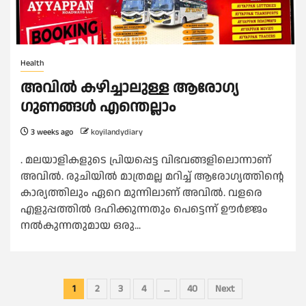
Health
അവിൽ കഴിച്ചാലുള്ള ആരോഗ്യ
ഗുണങ്ങൾ എന്തെല്ലാം
3 weeks ago
koyilandydiary
. മലയാളികളുടെ പ്രിയപ്പെട്ട വിഭവങ്ങളിലൊന്നാണ്
അവിൽ. രുചിയിൽ മാത്രമല്ല മറിച്ച് ആരോഗ്യത്തി​ന്റെ
കാര്യത്തിലും ഏറെ മുന്നിലാണ് അവിൽ. വളരെ
എളുപ്പത്തിൽ ദഹിക്കുന്നതും പെട്ടെന്ന് ഊർജ്ജം
നൽകുന്നതുമായ ഒരു...
Posts
1
2
3
4
…
40
Next