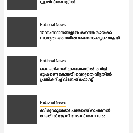
സ്റ്റാലിൻ അറസ്റ്റിൽ
National News
17 സംസ്ഥാനങ്ങളിൽ കനത്ത മഴയ്ക്ക്
സാധ്യത: അസമിൽ മരണസംഖ്യ 87 ആയി
National News
ലൈംഗികാതിക്രമക്കേസിൽ ബ്രിജ്
ഭൂഷണെ കോടതി വെറുതെ വിട്ടതിൽ
പ്രതികരിച്ച് വിനേഷ് ഫോഗട്ട്
National News
ബിരുദമുണ്ടോ? പഞ്ചാബ് നാഷണൽ
ബാങ്കിൽ ജോലി നേടാൻ അവസരം