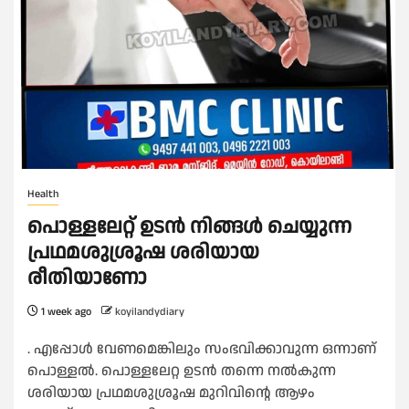
Health
പൊള്ളലേറ്റ് ഉടൻ നിങ്ങൾ ചെയ്യുന്ന
പ്രഥമശുശ്രൂഷ ശരിയായ
രീതിയാണോ
1 week ago
koyilandydiary
. എപ്പോൾ വേണമെങ്കിലും സംഭവിക്കാവുന്ന ഒന്നാണ്
പൊള്ളൽ. പൊള്ളലേറ്റ ഉടൻ തന്നെ നൽകുന്ന
ശരിയായ പ്രഥമശുശ്രൂഷ മുറിവിന്റെ ആഴം