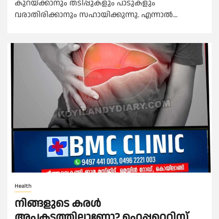
കുറയ്ക്കാനും തടിപ്പുകളും പാടുകളും
വരാതിരിക്കാനും സഹായിക്കുന്നു. എന്നാൽ...
Health
നിങ്ങളുടെ കരള്‍
അപകടത്തിലാണോ? ഹെപ്പറ്റെറ്റിസ്