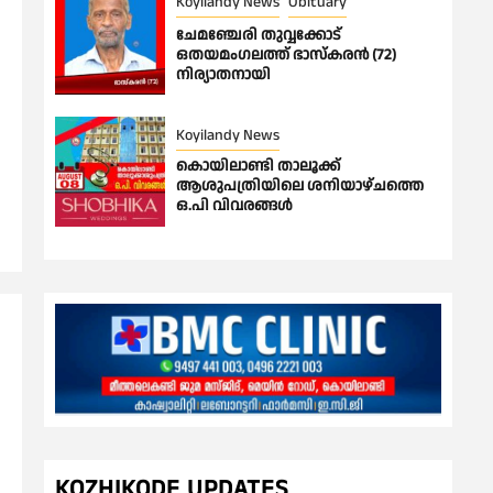
Koyilandy News
Obituary
ചേമഞ്ചേരി തുവ്വക്കോട്
ഒതയമംഗലത്ത് ഭാസ്കരൻ (72)
നിര്യാതനായി
Koyilandy News
കൊയിലാണ്ടി താലൂക്ക്
ആശുപത്രിയിലെ ശനിയാഴ്ചത്തെ
ഒ.പി വിവരങ്ങൾ
KOZHIKODE UPDATES