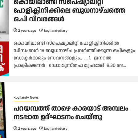
കൊയിലാണ്ടി സ്പെഷ്യാലിറ്റി
പോളിക്ലിനിക്കിലെ ബുധനാഴ്ചത്തെ
ഒ.പി വിവരങ്ങൾ
2 years ago
koyilandydiary
കൊയിലാണ്ടി സ്പെഷ്യാലിറ്റി പോളിക്ലിനിക്കിൽ
ഡിസംബർ 18 ബുധനാഴ്ച പ്രവർത്തിക്കുന്ന ഒപികളും
ഡോക്ടർമാരും സേവനങ്ങളും.. . . 1. ജനറൽ
പ്രാക്ടീക്ഷണർ ഡോ: മുസ്തഫ മുഹമ്മദ് 8.30 am...
Koyilandy News
പറയമ്പത്ത് താഴെ കാരയാട് അമ്പലം
നടപ്പാത ഉദ്ഘാടനം ചെയ്തു
2 years ago
koyilandydiary