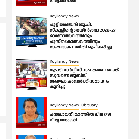
നിര്യാതനായി
Koyilandy News
പുളിയഞ്ചേരി യു.പി.
സ്‌കൂളിന്റെ റെയിൻബോ 2026–27
ഓണോത്സവത്തിനും
പുസ്തകോത്സവത്തിനും
സംഘാടക സമിതി രൂപീകരിച്ചു
Koyilandy News
മൂടാടി സർവ്വീസ് സഹകരണ ബാങ്ക്
സുവർണ ജൂബിലി
ആഘോഷങ്ങൾക്ക് സമാപനം
കുറിച്ചു
Koyilandy News
Obituary
പന്തലായനി മഠത്തിൽ ലീല (79)
നിര്യാതയായി