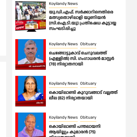
Koyilandy News
യു.ഡി.എഫ്. സർക്കാറിനെതിരെ
മത്സ്യതൊഴിലാളി യൂണിയൻ
(സി.ഐ.ടി.യു) പ്രതിഷേധ കൂട്ടായ്യ
സംഘടിപ്പിച്ചു
Koyilandy News
Obituary
ചെങ്ങോട്ടുകാവ് ചെറുവലത്ത്
(എള്ളിൽ) സി. ഗംഗാധരൻ മാസ്റ്റർ
(78) നിര്യാതനായി
Koyilandy News
Obituary
കൊയിലാണ്ടി കുറുവങ്ങാട് വല്ലത്ത്
ലീല (82) നിര്യാതയായി
Koyilandy News
Obituary
കൊയിലാണ്ടി പന്തലായനി
ആയില്ല്യം കുമാരൻ (75)