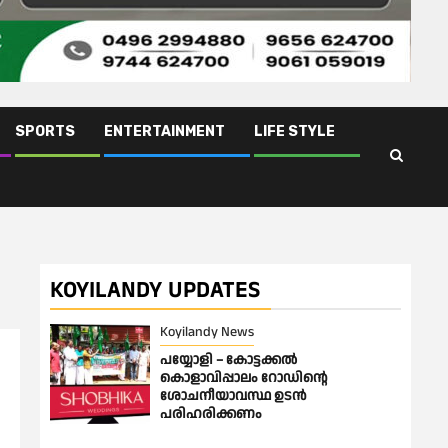
SPORTS
ENTERTAINMENT
LIFE STYLE
KOYILANDY UPDATES
Koyilandy News
പയ്യോളി – കോട്ടക്കൽ
കൊളാവിപ്പാലം റോഡിൻ്റെ
ശോചനീയാവസ്ഥ ഉടൻ
പരിഹരിക്കണം