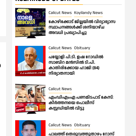
Calicut News
Koyilandy News
കോഴിക്കോട് ജില്ലയിൽ വിദ്യാഭ്യാസ
സ്ഥാപനങ്ങൾക്ക് ശനിയാഴ്ച
അവധി പ്രഖ്യാപിച്ചു
Calicut News
Obituary
പയ്യോളി പി.ടി. ഉഷ റോഡിൽ
സാബിറ മൻസിൽ ടി.പി.
ൽ
കാതിരിക്കോയ ഹാജി (84)
നിര്യാതനായി
Calicut News
എംഡിഎംഎ പണമിടപാട് കേസ്:
കീർത്തനയെ പൊലീസ്
കസ്റ്റഡിയിൽ വിട്ടു
Calicut News
Obituary
പാലത്ത് തെരുവത്തുതാഴം റോസ്