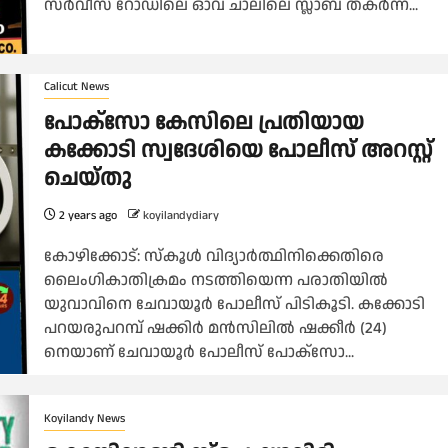
സർവീസ് റോഡിലെ ഓവ് ചാലിലെ സ്ലാബ് തകർന്ന്...
Calicut News
പോക്സോ കേസിലെ പ്രതിയായ
കക്കോടി സ്വദേശിയെ പോലീസ് അറസ്റ്റ്
ചെയ്തു
2 years ago
koyilandydiary
കോഴിക്കോട്: സ്കൂൾ വിദ്യാർത്ഥിനിക്കെതിരെ
ലൈംഗികാതിക്രമം നടത്തിയെന്ന പരാതിയിൽ
യുവാവിനെ ചേവായൂർ പോലീസ് പിടികൂടി. കക്കോടി
പറയരുപറമ്പ് ഷക്കിർ മൻസിലിൽ ഷക്കീർ (24)
നെയാണ് ചേവായൂർ പോലീസ് പോക്സോ...
Koyilandy News