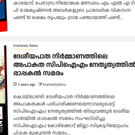
കാരയാട്: പേരാമ്പ്ര നിയോജക മണ്ഡലം എം എൽ എ ടി
പി രാമകൃഷ്ണൻ അവർകളുടെ പ്രാദേശിക വികസന
ഫണ്ട് 10 ലക്ഷം രൂപയും ഗ്രാമ പഞ്ചായത്ത് ഫണ്ട്...
Koyilandy News
ദേശീയപാത നിർമ്മാണത്തിലെ
അപാകത സിപിഐഎം നേതൃത്വത്തി
രാപ്പകൽ സമരം
2 years ago
koyilandydiary
കൊയിലാണ്ടി: ദേശീയപാത നിർമ്മാണത്തിലെ
അപാകതകൾ പരിഹരിക്കണമെന്നാവശ്യപ്പെട്ട്
സിപിഐ(എം) നേതൃത്വത്തിൽ തിരുവങ്ങൂർ ദേശീയ
പാതയിൽ രാപ്പകൽ സമരം സംഘടിപ്പിച്ചു.
സിപിഐ(എം) കോഴിക്കോട് ജില്ലാ സിക്രട്ടറിയേറ്റംഗം
പി.കെ മുകുന്ദൻ സമരം...