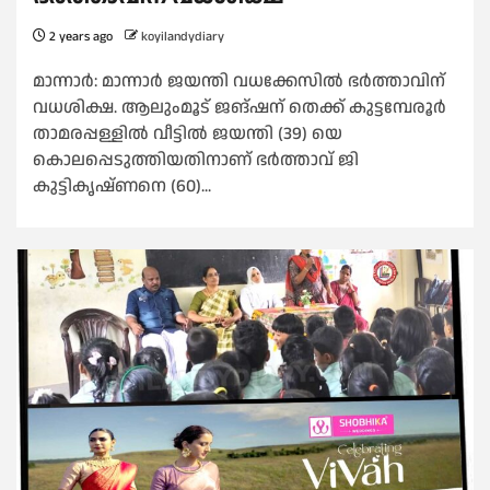
2 years ago
koyilandydiary
മാന്നാർ: മാന്നാർ ജയന്തി വധക്കേസിൽ ഭർത്താവിന്
വധശിക്ഷ. ആലുംമൂട് ജങ്ഷന് തെക്ക് കുട്ടമ്പേരൂർ
താമരപ്പള്ളിൽ വീട്ടിൽ ജയന്തി (39) യെ
കൊലപ്പെടുത്തിയതിനാണ് ഭർത്താവ് ജി
കുട്ടികൃഷ്‌ണനെ (60)...