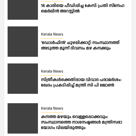
16 കാരിയെ പീഡിപ്പിച്ച കേസ്: പ്രതി സ്നേഹ
മെർലിൻ അറസ്റ്റിൽ
Kerala News
‘ഡോൾഫിൻ’ ചുഴലിക്കാറ്റ്: സംസ്ഥാനത്ത്
അടുത്ത മൂന്ന് ദിവസം മഴ കനക്കും
Kerala News
സ്ത്രീകൾക്കെതിരായ വിവാദ പരാമർശം:
ഖേദം പ്രകടിപ്പിച്ച് മന്ത്രി സി പി ജോൺ
Kerala News
കനത്ത മഴയും വെള്ളപ്പൊക്കവും:
സംസ്ഥാനത്തെ നാശനഷ്ടങ്ങൾ മന്ത്രിസഭാ
യോഗം വിലയിരുത്തും