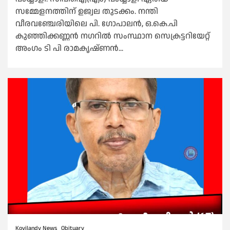
സമ്മേളനത്തിന് ഉജ്വല തുടക്കം. നന്തി
വീരവഞ്ചേരിയിലെ പി. ഗോപാലൻ, ഒ.കെ.പി
കുഞ്ഞിക്കണ്ണൻ നഗറിൽ സംസ്ഥാന സെക്രട്ടറിയേറ്റ്
അംഗം ടി പി രാമകൃഷ്ണൻ...
Koyilandy News
Obituary