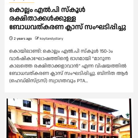
കൊല്ലം എൽ.പി സ്കൂൾ
രക്ഷിതാക്കൾക്കുള്ള
ബോധവത്കരണ ക്ലാസ് സംഘടിപ്പിച്ചു
2 years ago
koyilandydiary
കൊയിലാണ്ടി: കൊല്ലം എൽ.പി സ്കൂൾ 150-ാം
വാർഷികാഘോഷത്തിൻ്റെ ഭാഗമായി "മാറുന്ന
കാലത്തെ രക്ഷിതാക്കളാവാൻ" എന്ന വിഷയത്തിൽ
ബോധവത്കരണ ക്ലാസ് സംഘടിപ്പിച്ചു. ബിനിത ആർ
(ഹെഡ്മിസ്ട്രസ്) സ്വാഗതവും PTA...