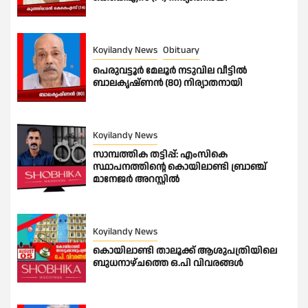
Koyilandy News
Obituary
പെരുവട്ടൂർ മേലൂർ നടുവില വീട്ടിൽ
ബാലകൃഷ്ണൻ (80) നിര്യാതനായി
Koyilandy News
സാമ്പത്തിക തട്ടിപ്പ്: എംസികെ
സ്ഥാപനത്തിന്റെ കൊയിലാണ്ടി ബ്രാഞ്ച്
മാനേജർ അറസ്റ്റിൽ
Koyilandy News
കൊയിലാണ്ടി താലൂക്ക് ആശുപത്രിയിലെ
ബുധനാഴ്ചത്തെ ഒ.പി വിവരങ്ങൾ