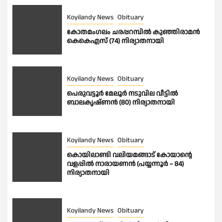
Koyilandy News
Obituary
കോതമംഗലം ചരപ്പറമ്പിൽ കുഞ്ഞിരാമൻ
കെകെഎസ് (74) നിര്യാതനായി
Koyilandy News
Obituary
പെരുവട്ടൂർ മേലൂർ നടുവില വീട്ടിൽ
ബാലകൃഷ്ണൻ (80) നിര്യാതനായി
Koyilandy News
Obituary
കൊയിലാണ്ടി വലിയമങ്ങാട് കോയാൻ്റെ
വളപ്പിൽ നാരായണൻ (പയ്യന്നൂർ – 84)
നിര്യാതനായി
Koyilandy News
Obituary