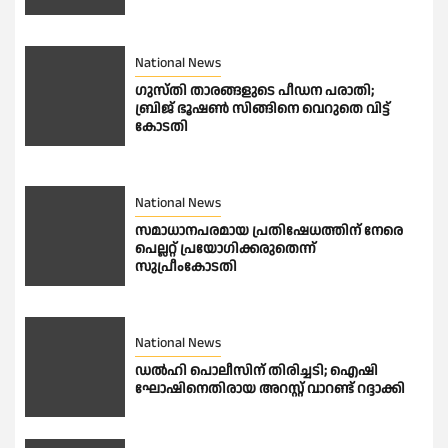
National News
ഗുസ്തി താരങ്ങളുടെ പീഡന പരാതി;
ബ്രിജ് ഭൂഷണ്‍ സിങ്ങിനെ വെറുതെ വിട്ട്
കോടതി
National News
സമാധാനപരമായ പ്രതിഷേധത്തിന് നേരെ
പെല്ലറ്റ് പ്രയോഗിക്കരുതെന്ന്
സുപ്രീംകോടതി
National News
ഡല്‍ഹി പൊലീസിന് തിരിച്ചടി; ഐഷി
ഘോഷിനെതിരായ അറസ്റ്റ് വാറണ്ട് റദ്ദാക്കി