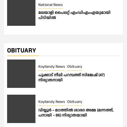
National News
മലയാളി പൈലറ്റ് എംഡിഎംഎയുമായി
പിടിയിൽ
OBITUARY
Koyilandy News
Obituary
പൂക്കാട് നീലി പറമ്പത്ത് സിജേഷ് (47)
നിര്യാതനായി
Koyilandy News
Obituary
വിയ്യൂർ – മഠത്തിൽ ശാരദ അമ്മ (മന്നത്ത്,
പനായി – 86) നിര്യാതയായി