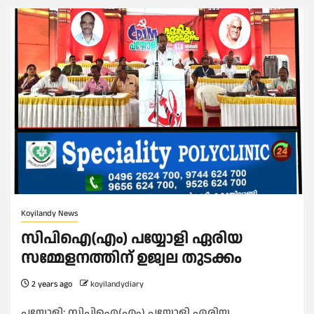
Koyilandy News
സിപിഐ(എം) പയ്യോളി ഏരിയ
സമ്മേളനത്തിന് ഉജ്വല തുടക്കം
2 years ago
koyilandydiary
പയ്യോളി: സിപിഐ(എം) പയ്യോളി ഏരിയ