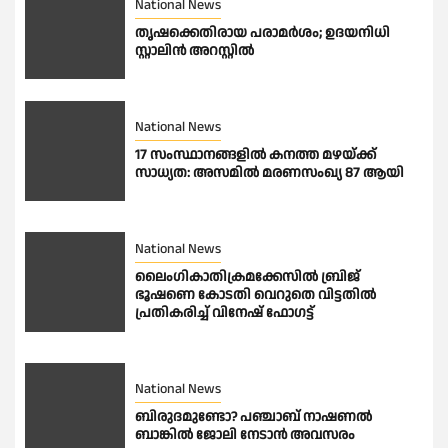
National News
തൃഷക്കെതിരായ പരാമർശം; ഉദയനിധി
സ്റ്റാലിൻ അറസ്റ്റിൽ
National News
17 സംസ്ഥാനങ്ങളിൽ കനത്ത മഴയ്ക്ക്
സാധ്യത: അസമിൽ മരണസംഖ്യ 87 ആയി
National News
ലൈംഗികാതിക്രമക്കേസിൽ ബ്രിജ്
ഭൂഷണെ കോടതി വെറുതെ വിട്ടതിൽ
പ്രതികരിച്ച് വിനേഷ് ഫോഗട്ട്
National News
ബിരുദമുണ്ടോ? പഞ്ചാബ് നാഷണൽ
ബാങ്കിൽ ജോലി നേടാൻ അവസരം