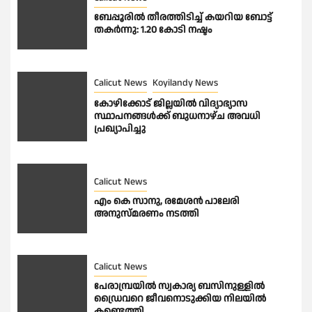
ബേപ്പൂരിൽ തീരത്തിടിച്ച് കയറിയ ബോട്ട്
തകർന്നു: 1.20 കോടി നഷ്ടം
Calicut News
Koyilandy News
കോഴിക്കോട് ജില്ലയിൽ വിദ്യാഭ്യാസ
സ്ഥാപനങ്ങൾക്ക് ബുധനാഴ്ച അവധി
പ്രഖ്യാപിച്ചു
Calicut News
എം കെ സാനു, രമേശൻ പാലേരി
അനുസ്മരണം നടത്തി
Calicut News
പേരാമ്പ്രയിൽ സ്വകാര്യ ബസിനുള്ളിൽ
ഡ്രൈവറെ ജീവനൊടുക്കിയ നിലയിൽ
കണ്ടെത്തി