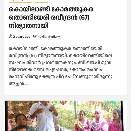
കൊയിലാണ്ടി കോമത്തുകര
തൊണ്ടിയേരി രവീന്ദ്രൻ (67)
നിര്യാതനായി
2 years ago
koyilandydiary
കൊയിലാണ്ടി: കോമത്തുകര തൊണ്ടിയേരി
രവീന്ദ്രൻ (67) നിര്യാതനായി. കൊയിലാണ്ടിയിലെ
സംഘപരിവാർ പ്രവർത്തകനും. ബി.ജെ.പി മുൻ
നിയോജക മണ്ഡലംട്രഷറർ, കോതം മംഗലം
മഹാവിഷ്ണു ക്ഷേത്ര പിറ്റ് പേഴ്സണുമായിരുന്നു.
അച്ഛൻ:...