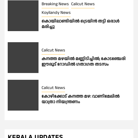
Breaking News
Calicut News
Koyilandy News
കൊയിലാണ്ടിയിൽ ട്രെയിൻ തട്ടി ഒരാൾ
മരിച്ചു
Calicut News
കനത്ത മഴയിൽ മണ്ണിടിച്ചിൽ; കോടഞ്ചേരി
ഈരൂട് റോഡിൽ ഗതാഗത തടസം
Calicut News
കോഴിക്കോട് കനത്ത മഴ: വാണിമേലിൽ
യാത്രാ നിയന്ത്രണം
KERALA UPDATES