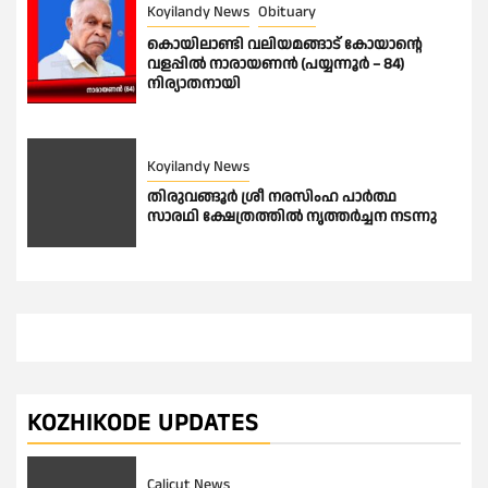
Koyilandy News
Obituary
കൊയിലാണ്ടി വലിയമങ്ങാട് കോയാൻ്റെ
വളപ്പിൽ നാരായണൻ (പയ്യന്നൂർ – 84)
നിര്യാതനായി
Koyilandy News
തിരുവങ്ങൂർ ശ്രീ നരസിംഹ പാർത്ഥ
സാരഥി ക്ഷേത്രത്തിൽ നൃത്തർച്ചന നടന്നു
KOZHIKODE UPDATES
Calicut News