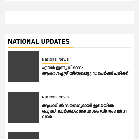
NATIONAL UPDATES
National News
എയർ ഇന്ത്യ വിമാനം
ആകാശച്ചുഴിയിൽപ്പെട്ടു; 12 പേർക്ക് പരിക്ക്
National News
ആധാറിൽ സൗജന്യമായി ഇമെയില്‍
ഐഡി ചേര്‍ക്കാം; അവസരം ഡിസംബര്‍ 31
വരെ