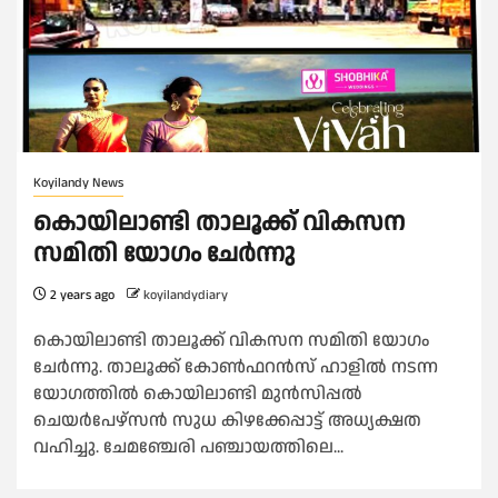
Koyilandy News
കൊയിലാണ്ടി താലൂക്ക് വികസന
സമിതി യോഗം ചേര്‍ന്നു
2 years ago
koyilandydiary
കൊയിലാണ്ടി താലൂക്ക് വികസന സമിതി യോഗം
ചേര്‍ന്നു. താലൂക്ക് കോണ്‍ഫറന്‍സ് ഹാളില്‍ നടന്ന
യോഗത്തില്‍ കൊയിലാണ്ടി മുന്‍സിപ്പല്‍
ചെയര്‍പേഴ്സന്‍ സുധ കിഴക്കേപ്പാട്ട് അധ്യക്ഷത
വഹിച്ചു‍. ചേമഞ്ചേരി പഞ്ചായത്തിലെ...