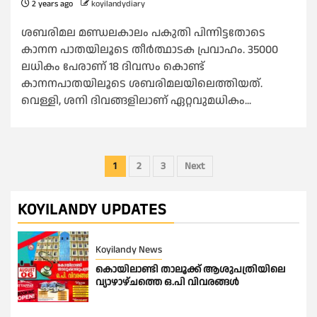
2 years ago
koyilandydiary
ശബരിമല മണ്ഡലകാലം പകുതി പിന്നിട്ടതോടെ
കാനന പാതയിലൂടെ തീർത്ഥാടക പ്രവാഹം. 35000
ലധികം പേരാണ് 18 ദിവസം കൊണ്ട്
കാനനപാതയിലൂടെ ശബരിമലയിലെത്തിയത്.
വെള്ളി, ശനി ദിവങ്ങളിലാണ് ഏറ്റവുമധികം...
Posts
1
2
3
Next
pagination
KOYILANDY UPDATES
Koyilandy News
കൊയിലാണ്ടി താലൂക്ക് ആശുപത്രിയിലെ
വ്യാഴാഴ്ചത്തെ ഒ.പി വിവരങ്ങൾ