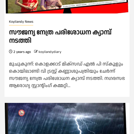
Koyilandy News
സൗജന്യ നേത്ര പരിശോധന ക്യാമ്പ്
നടത്തി
2 years ago
koyilandydiary
മുചുകുന്ന്: കൊളക്കാട് മിക്സഡ് എൽ പി സ്കൂളും
കൊയിലാണ്ടി വി ട്രസ്റ്റ് കണ്ണാശുപത്രിയും ചേർന്ന്
സൗജന്യ നേത്ര പരിശോധന ക്യാമ്പ് നടത്തി. നഗരസഭ
ആരോഗ്യ സ്റ്റാന്റിംഗ് കമ്മറ്റി...