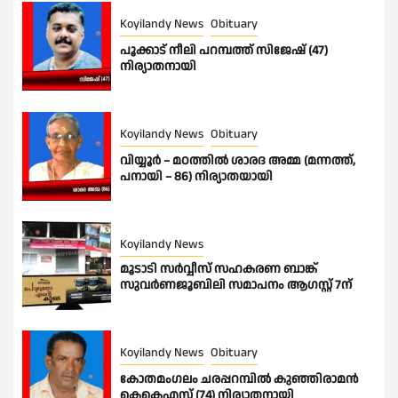
Koyilandy News
Obituary
പൂക്കാട് നീലി പറമ്പത്ത് സിജേഷ് (47)
നിര്യാതനായി
Koyilandy News
Obituary
വിയ്യൂർ – മഠത്തിൽ ശാരദ അമ്മ (മന്നത്ത്,
പനായി – 86) നിര്യാതയായി
Koyilandy News
മൂടാടി സർവ്വീസ് സഹകരണ ബാങ്ക്
സുവർണജൂബിലി സമാപനം ആഗസ്റ്റ് 7ന്
Koyilandy News
Obituary
കോതമംഗലം ചരപ്പറമ്പിൽ കുഞ്ഞിരാമൻ
കെകെഎസ് (74) നിര്യാതനായി