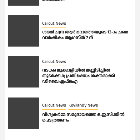
Calicut News
ശരത് ചന്ദ്ര ആർ മറാത്തെയുടെ 13-ാം ചരമ
വാർഷികം ആഗസ്ത് 7 ന്
Calicut News
വടകര മുക്കാളിയിൽ മണ്ണിടിച്ചിൽ
തുടർക്കഥ; പ്രതിഷേധം ശക്തമാക്കി
ഡിവൈഎഫ്ഐ
Calicut News
Koyilandy News
വിശ്വകർമ്മ സമുദായത്തെ ഒ.ഇ.സി.യിൽ
പെടുത്തണം