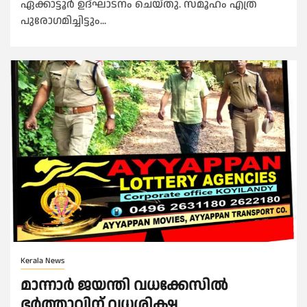
ഏക്കാട്ടൂർ ഉദ്ഘാടനം ചെയ്തു. സമൂഹം എത്ര
പുരോഗമിച്ചിട്ടും...
Kerala News
മാന്നാർ ജയന്തി വധക്കേസിൽ
ഭർത്താവിന് വധശിക്ഷ