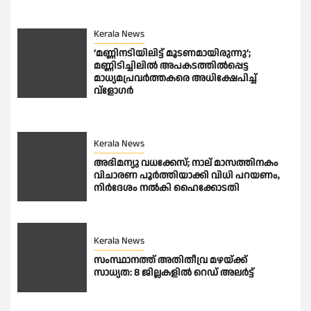
Kerala News
‘മണ്ണിനടിയിലിട്ട് മൂടണമായിരുന്നു’;
മണ്ണിടിച്ചിലിൽ അപകടത്തില്‍പ്പെട്ട
മാധ്യമപ്രവർത്തകരെ അധിക്ഷേപിച്ച്
വ്ളോഗർ
Kerala News
അഭിമന്യു വധക്കേസ്; നാല് മാസത്തിനകം
വിചാരണ പൂര്‍ത്തിയാക്കി വിധി പറയണം,
നിര്‍ദേശം നല്‍കി ഹൈക്കോടതി
Kerala News
സംസ്ഥാനത്ത് അതിതീവ്ര മഴയ്ക്ക്
സാധ്യത: 8 ജില്ലകളിൽ റെഡ് അലർട്ട്