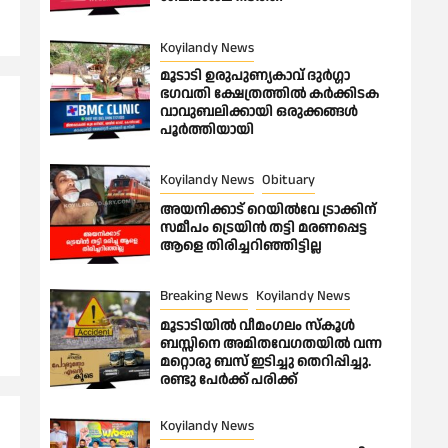
Koyilandy News
മൂടാടി ഉരുപുണ്യകാവ് ദുർഗ്ഗാ
ഭഗവതി ക്ഷേത്രത്തിൽ കർക്കിടക
വാവുബലിക്കായി ഒരുക്കങ്ങൾ
പൂർത്തിയായി
Koyilandy News
Obituary
അയനിക്കാട് റെയിൽവേ ട്രാക്കിന്
സമീപം ട്രെയിൻ തട്ടി മരണപ്പെട്ട
ആളെ തിരിച്ചറിഞ്ഞിട്ടില്ല
Breaking News
Koyilandy News
മൂടാടിയിൽ വീമംഗലം സ്കൂൾ
ബസ്സിനെ അമിതവേഗതയിൽ വന്ന
മറ്റൊരു ബസ് ഇടിച്ചു തെറിപ്പിച്ചു.
രണ്ടു പേർക്ക് പരിക്ക്
Koyilandy News