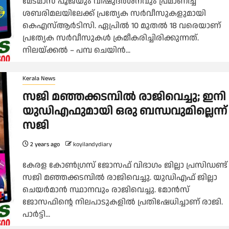
മേടമാസ പൂജയും വിഷുദർശനവും പ്രമാണിച്ച്
ശബരിമലയിലേക്ക് പ്രത്യേക സർവീസുകളുമായി
കെഎസ്ആർടിസി. ഏപ്രിൽ 10 മുതൽ 18 വരെയാണ്
പ്രത്യേക സർവീസുകള്‍ ക്രമീകരിച്ചിരിക്കുന്നത്.
നിലയ്ക്കൽ – പമ്പ ചെയിൻ...
Kerala News
സജി മഞ്ഞക്കടമ്പിൽ രാജിവെച്ചു; ഇനി
യുഡിഎഫുമായി ഒരു ബന്ധവുമില്ലെന്ന്
സജി
2 years ago
koyilandydiary
കേരള കോൺഗ്രസ് ജോസഫ് വിഭാഗം ജില്ലാ പ്രസിഡണ്ട്
സജി മഞ്ഞക്കടമ്പിൽ രാജിവെച്ചു. യുഡിഎഫ് ജില്ലാ
ചെയർമാൻ സ്ഥാനവും രാജിവെച്ചു. മോൻസ്
ജോസഫിന്റെ നിലപാടുകളിൽ പ്രതിഷേധിച്ചാണ് രാജി.
പാർട്ടി...