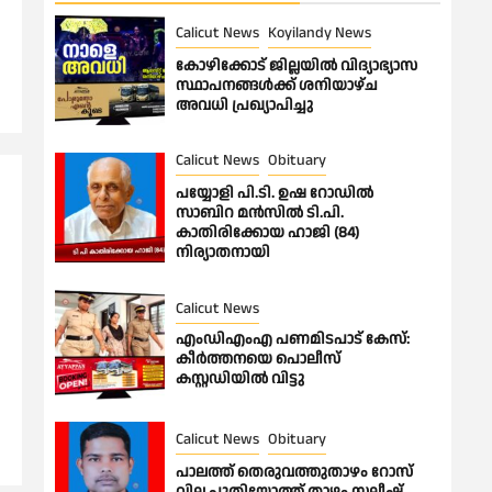
Calicut News
Koyilandy News
കോഴിക്കോട് ജില്ലയിൽ വിദ്യാഭ്യാസ
സ്ഥാപനങ്ങൾക്ക് ശനിയാഴ്ച
അവധി പ്രഖ്യാപിച്ചു
Calicut News
Obituary
പയ്യോളി പി.ടി. ഉഷ റോഡിൽ
സാബിറ മൻസിൽ ടി.പി.
കാതിരിക്കോയ ഹാജി (84)
നിര്യാതനായി
Calicut News
എംഡിഎംഎ പണമിടപാട് കേസ്:
കീർത്തനയെ പൊലീസ്
കസ്റ്റഡിയിൽ വിട്ടു
Calicut News
Obituary
പാലത്ത് തെരുവത്തുതാഴം റോസ്