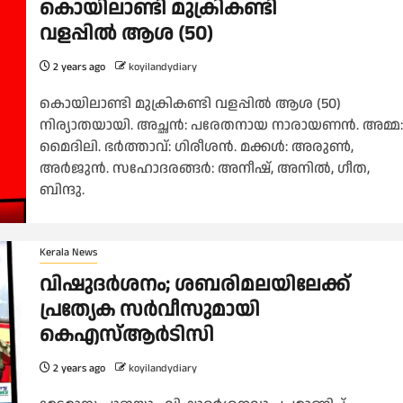
കൊയിലാണ്ടി മുക്രികണ്ടി
വളപ്പിൽ ആശ (50)
2 years ago
koyilandydiary
കൊയിലാണ്ടി മുക്രികണ്ടി വളപ്പിൽ ആശ (50)
നിര്യാതയായി. അച്ഛൻ: പരേതനായ നാരായണൻ. അമ്മ:
മൈദിലി. ഭർത്താവ്: ഗിരീശൻ. മക്കൾ: അരുൺ,
അർജുൻ. സഹോദരങ്ങർ: അനീഷ്, അനിൽ, ഗീത,
ബിന്ദു.
Kerala News
വിഷുദർശനം; ശബരിമലയിലേക്ക്
പ്രത്യേക സർവീസുമായി
കെഎസ്ആർടിസി
2 years ago
koyilandydiary