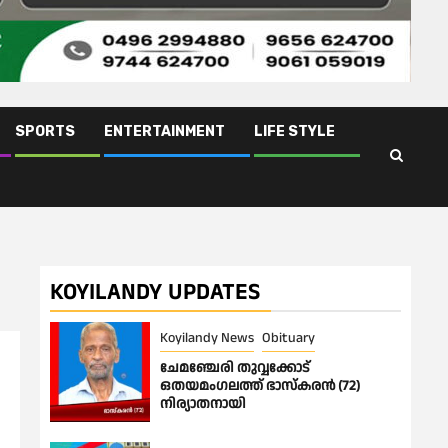
SPORTS
ENTERTAINMENT
LIFE STYLE
KOYILANDY UPDATES
Koyilandy News
Obituary
ചേമഞ്ചേരി തുവ്വക്കോട്
ഒതയമംഗലത്ത് ഭാസ്കരൻ (72)
നിര്യാതനായി