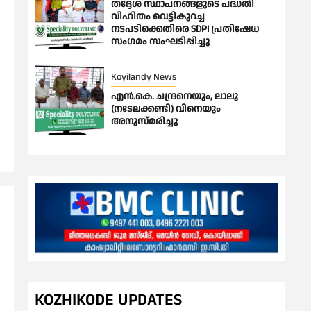
തദ്ദേശ സ്ഥാപനങ്ങളുടെ പദ്ധതി
വിഹിതം വെട്ടികുറച്ച
നടപടിക്കെതിരെ SDPI പ്രതിഷേധ
സംഗമം സംഘടിപ്പിച്ചു
Koyilandy News
എൻ.കെ. ചന്ദ്രനെയും, ലാലു
(നടേലക്കണ്ടി) വിനെയും
അനുസ്മരിച്ചു
KOZHIKODE UPDATES