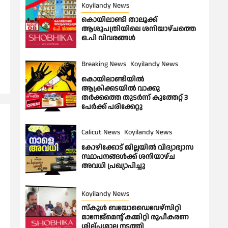
Koyilandy News
കൊയിലാണ്ടി താലൂക്ക്
ആശുപത്രിയിലെ ശനിയാഴ്ചത്തെ
ഒ.പി വിവരങ്ങൾ
Breaking News
Koyilandy News
കൊയിലാണ്ടിയിൽ
ആക്രിക്കടയിൽ വാക്കു
തർക്കത്തെ തുടർന്ന് കുത്തേറ്റ് 3
പേർക്ക് പരിക്കേറ്റു
Calicut News
Koyilandy News
കോഴിക്കോട് ജില്ലയിൽ വിദ്യാഭ്യാസ
സ്ഥാപനങ്ങൾക്ക് ശനിയാഴ്ച
അവധി പ്രഖ്യാപിച്ചു
Koyilandy News
സ്കൂൾ ബയോഡൈവേഴ്സിറ്റി
മാനേജ്മെന്റ് കമ്മിറ്റി രൂപീകരണ
ശില്പശാല നടത്തി