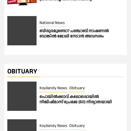
National News
ബിരുദമുണ്ടോ? പഞ്ചാബ് നാഷണൽ
ബാങ്കിൽ ജോലി നേടാൻ അവസരം
OBITUARY
Koyilandy News
Obituary
പൊയിൽക്കാവ് കലോപ്പൊയിൽ
നിജിഷ്മാസ് പ്രേമജ (60) നിര്യാതയായി
Koyilandy News
Obituary