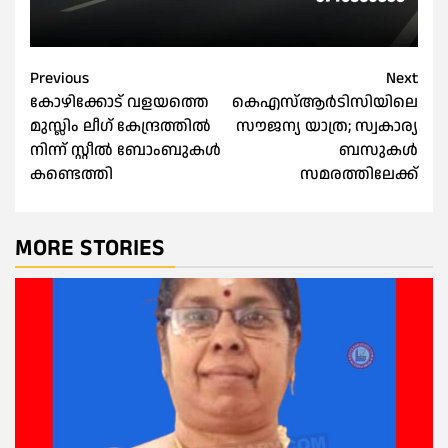
Post
Previous
Next
കോഴിക്കോട് വളയത്തെ
കെഎസ്ആര്‍ടിസിയിലെ
navigation
മുസ്ലിം ലീഗ് കേന്ദ്രത്തിൽ
സൗജന്യ യാത്ര; സ്വകാര്യ
നിന്ന് സ്റ്റീൽ ബോംബുകൾ
ബസുകള്‍
കണ്ടെത്തി
സമരത്തിലേക്ക്
MORE STORIES