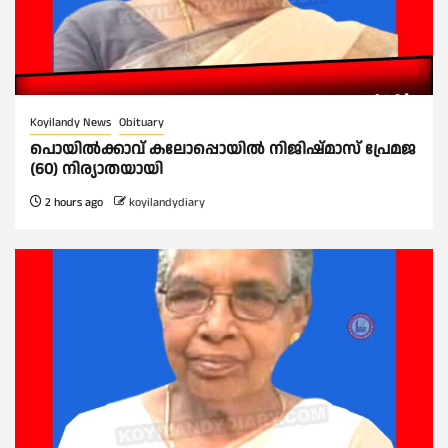
Koyilandy News
Obituary
പൊയിൽക്കാവ് കലോപ്പൊയിൽ നിജിഷ്മാസ് പ്രേമജ
(60) നിര്യാതയായി
2 hours ago
koyilandydiary