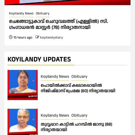
Koyilandy News
Obituary
ചെങ്ങോട്ടുകാവ് ചെറുവലത്ത് (എള്ളിൽ) സി.
ഗംഗാധരൻ മാസ്റ്റർ (78) നിര്യാതനായി
15 hours ago
koyilandydiary
KOYILANDY UPDATES
Koyilandy News
Obituary
പൊയിൽക്കാവ് കലോപ്പൊയിൽ
നിജിഷ്മാസ് പ്രേമജ (60) നിര്യാതയായി
Koyilandy News
Obituary
തുവ്വപ്പാറ കാട്ടിൽ പറമ്പിൽ ജാനു (88)
നിര്യാതയായി