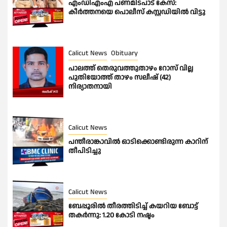
എംഡിഎംഎ പണമിടപാട് കേസ്:
കീർത്തനയെ പൊലീസ് കസ്റ്റഡിയിൽ വിട്ടു
Calicut News
Obituary
പാലത്ത് തെരുവത്തുതാഴം റോസ് വില്ല
പുതിയോത്ത് താഴം സലീഷ് (42)
നിര്യാതനായി
Calicut News
പന്തീരാങ്കാവിൽ ഓടിക്കൊണ്ടിരുന്ന കാറിന്
തീപിടിച്ചു
Calicut News
ബേപ്പൂരിൽ തീരത്തിടിച്ച് കയറിയ ബോട്ട്
തകർന്നു: 1.20 കോടി നഷ്ടം