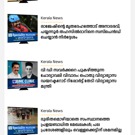
Kerala News
രാജേഷിന്റെ മൃതദേഹത്തോട് അനാദരവ്;
പയ്യന്നൂർ തഹസിൽദാറിനെ സസ്പെൻഡ്
ചെയ്യാൻ നിർദ്ദേശം
Kerala News
വി ഡി സവർക്കറെ പുകഴ്ത്തുന്ന
ചോദ്യാവലി വിവാദം: പൊതു വിദ്യാഭ്യാസ
ഡയറക്ടറോട് റിപ്പോർട്ട് തേടി വിദ്യാഭ്യാസ
മന്ത്രി
Kerala News
ദുരിതമൊഴിയാതെ സംസ്ഥാനത്തെ
പ്രളയബാധിത മേഖലകൾ; പല
പ്രദേശങ്ങളിലും വെള്ളക്കെട്ടിന് ശമനമില്ല