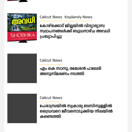
Calicut News
Koyilandy News
കോഴിക്കോട് ജില്ലയിൽ വിദ്യാഭ്യാസ
സ്ഥാപനങ്ങൾക്ക് ബുധനാഴ്ച അവധി
പ്രഖ്യാപിച്ചു
Calicut News
എം കെ സാനു, രമേശൻ പാലേരി
അനുസ്മരണം നടത്തി
Calicut News
പേരാമ്പ്രയിൽ സ്വകാര്യ ബസിനുള്ളിൽ
ഡ്രൈവറെ ജീവനൊടുക്കിയ നിലയിൽ
കണ്ടെത്തി