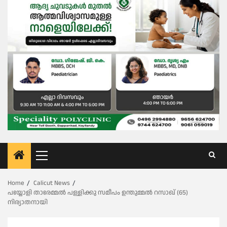
Primary
Menu
Home
Calicut News
പയ്യോളി താരേമ്മൽ പള്ളിക്കു സമീപം ഉന്തുമ്മൽ റസാഖ് (65)
നിര്യാതനായി