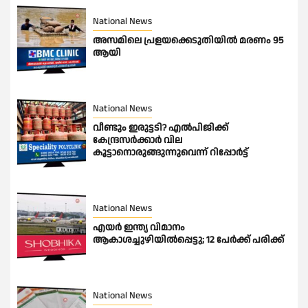
National News
അസമിലെ പ്രളയക്കെടുതിയില്‍ മരണം 95
ആയി
National News
വീണ്ടും ഇരുട്ടടി? എല്‍പിജിക്ക്
കേന്ദ്രസർക്കാർ വില
കൂട്ടാനൊരുങ്ങുന്നുവെന്ന് റിപ്പോർട്ട്
National News
എയർ ഇന്ത്യ വിമാനം
ആകാശച്ചുഴിയിൽപ്പെട്ടു; 12 പേർക്ക് പരിക്ക്
National News