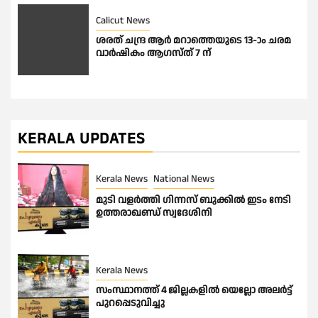
Calicut News
ശരത് ചന്ദ്ര ആർ മറാത്തെയുടെ 13-ാം ചരമ
വാർഷികം ആഗസ്ത് 7 ന്
KERALA UPDATES
Kerala News
National News
മുടി വളർത്തി ഗിന്നസ് ബുക്കിൽ ഇടം നേടി
ഉത്തരാഖണ്ഡ് സ്വദേശിനി
Kerala News
സംസ്ഥാനത്ത് 4 ജില്ലകളിൽ യെല്ലോ അലർട്ട്
പുറപ്പെടുവിച്ചു