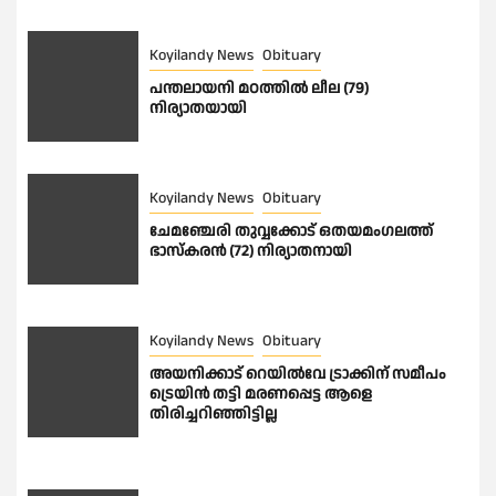
Koyilandy News
Obituary
പന്തലായനി മഠത്തിൽ ലീല (79)
നിര്യാതയായി
Koyilandy News
Obituary
ചേമഞ്ചേരി തുവ്വക്കോട് ഒതയമംഗലത്ത്
ഭാസ്കരൻ (72) നിര്യാതനായി
Koyilandy News
Obituary
അയനിക്കാട് റെയിൽവേ ട്രാക്കിന് സമീപം
ട്രെയിൻ തട്ടി മരണപ്പെട്ട ആളെ
തിരിച്ചറിഞ്ഞിട്ടില്ല