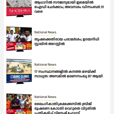
ആധാറിൽ സൗജന്യമായി ഇമെയില്‍
ഐഡി ചേര്‍ക്കാം; അവസരം ഡിസംബര്‍ 31
വരെ
National News
തൃഷക്കെതിരായ പരാമർശം; ഉദയനിധി
സ്റ്റാലിൻ അറസ്റ്റിൽ
National News
17 സംസ്ഥാനങ്ങളിൽ കനത്ത മഴയ്ക്ക്
സാധ്യത: അസമിൽ മരണസംഖ്യ 87 ആയി
National News
ലൈംഗികാതിക്രമക്കേസിൽ ബ്രിജ്
ഭൂഷണെ കോടതി വെറുതെ വിട്ടതിൽ
പ്രതികരിച്ച് വിനേഷ് ഫോഗട്ട്