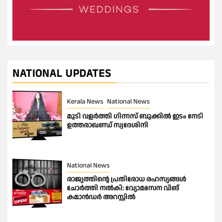
NATIONAL UPDATES
Kerala News
National News
മുടി വളർത്തി ഗിന്നസ് ബുക്കിൽ ഇടം നേടി
ഉത്തരാഖണ്ഡ് സ്വദേശിനി
National News
രാജ്യത്തിൻ്റെ പ്രതിരോധ രഹസ്യങ്ങൾ
ചോർത്തി നൽകി: വ്യോമസേന വിങ്
കമാൻഡർ അറസ്റ്റിൽ