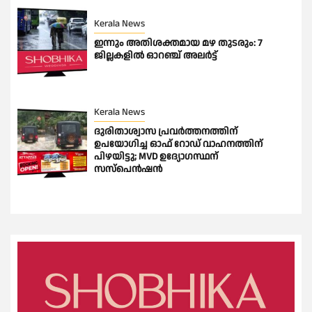
Kerala News
ഇന്നും അതിശക്തമായ മഴ തുടരും: 7
ജില്ലകളിൽ ഓറഞ്ച് അലർട്ട്
Kerala News
ദുരിതാശ്വാസ പ്രവർത്തനത്തിന്
ഉപയോഗിച്ച ഓഫ് റോഡ് വാഹനത്തിന്
പിഴയിട്ടു; MVD ഉദ്യോഗസ്ഥന്
സസ്പെൻഷൻ