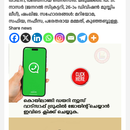
താഹിറ, പരേതനായ തെൻസീർ.
മരുമക്കൾ:
പി. ടി.
നാസർ (ജനറൽ സിക്രട്ടറി, 26-ാം ഡിവിഷൻ മുസ്ലിം
ലീഗ്),
ഷംലിജ.
സഹോദരങ്ങൾ:
മറിയോമ,
സഫിയ,
നഫീസ, പരേതരായ മമ്മത്,
കുഞ്ഞബ്ദുള്ള.
Share news