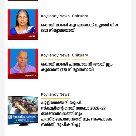
Koyilandy News
Obituary
കൊയിലാണ്ടി കുറുവങ്ങാട് വല്ലത്ത് ലീല
(82) നിര്യാതയായി
Koyilandy News
Obituary
കൊയിലാണ്ടി പന്തലായനി ആയില്ല്യം
കുമാരൻ (75) നിര്യാതനായി
Koyilandy News
പുളിയഞ്ചേരി യു.പി.
സ്‌കൂളിന്റെ റെയിൻബോ 2026–27
ഓണോത്സവത്തിനും
പുസ്തകോത്സവത്തിനും സംഘാടക
സമിതി രൂപീകരിച്ചു