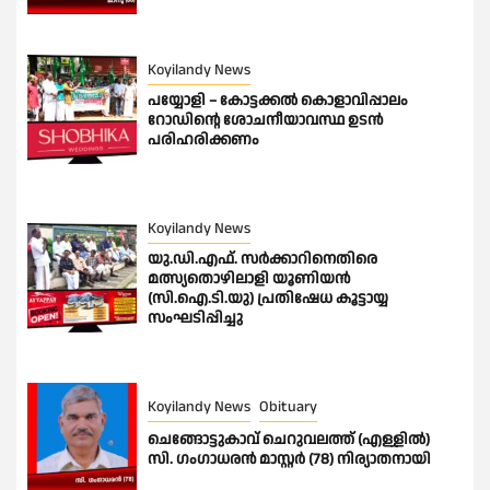
Koyilandy News
പയ്യോളി – കോട്ടക്കൽ കൊളാവിപ്പാലം
റോഡിൻ്റെ ശോചനീയാവസ്ഥ ഉടൻ
പരിഹരിക്കണം
Koyilandy News
യു.ഡി.എഫ്. സർക്കാറിനെതിരെ
മത്സ്യതൊഴിലാളി യൂണിയൻ
(സി.ഐ.ടി.യു) പ്രതിഷേധ കൂട്ടായ്യ
സംഘടിപ്പിച്ചു
Koyilandy News
Obituary
ചെങ്ങോട്ടുകാവ് ചെറുവലത്ത് (എള്ളിൽ)
സി. ഗംഗാധരൻ മാസ്റ്റർ (78) നിര്യാതനായി