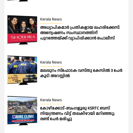
Kerala News
അധ്യാപികമാര്‍ പ്രതികളായ ലഹരിക്കേസ്:
അന്വേഷണം സംസ്ഥാനത്തിന്
പുറത്തേയ്ക്ക് വ്യാപിപ്പിക്കാന്‍ പൊലീസ്
Kerala News
മലപ്പുറം സ്ഫോടക വസ്തു കേസിൽ 3 പേർ
കൂടി അറസ്റ്റിൽ
Kerala News
കോഴിക്കോട്-ബംഗളൂരു KSRTC ബസ്
നിയന്ത്രണം വിട്ട് തലകീഴായി മറിഞ്ഞു;
രണ്ട് പേർ മരിച്ചു