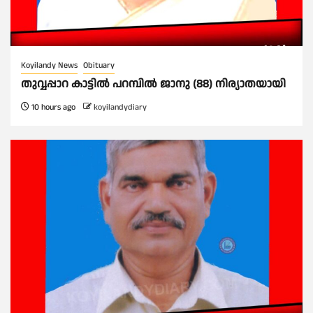
Koyilandy News
Obituary
തുവ്വപ്പാറ കാട്ടിൽ പറമ്പിൽ ജാനു (88) നിര്യാതയായി
10 hours ago
koyilandydiary