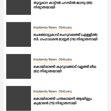
തുവ്വപ്പാറ കാട്ടിൽ പറമ്പിൽ ജാനു (88)
നിര്യാതയായി
Koyilandy News
Obituary
ചെങ്ങോട്ടുകാവ് ചെറുവലത്ത് (എള്ളിൽ)
സി. ഗംഗാധരൻ മാസ്റ്റർ (78) നിര്യാതനായി
Koyilandy News
Obituary
കൊയിലാണ്ടി കുറുവങ്ങാട് വല്ലത്ത് ലീല
(82) നിര്യാതയായി
Koyilandy News
Obituary
കൊയിലാണ്ടി പന്തലായനി ആയില്ല്യം
കുമാരൻ (75) നിര്യാതനായി