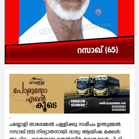
.
പയ്യോളി താരേമ്മൽ പള്ളിക്കു സമീപം ഉന്തുമ്മൽ
റസാഖ് (65) നിര്യാതനായി. ഭാര്യ: ആയിഷ. മക്കൾ: