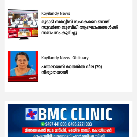
Koyilandy News
മൂടാടി സർവ്വീസ് സഹകരണ ബാങ്ക്
സുവർണ ജൂബിലി ആഘോഷങ്ങൾക്ക്
സമാപനം കുറിച്ചു
Koyilandy News
Obituary
പന്തലായനി മഠത്തിൽ ലീല (79)
നിര്യാതയായി