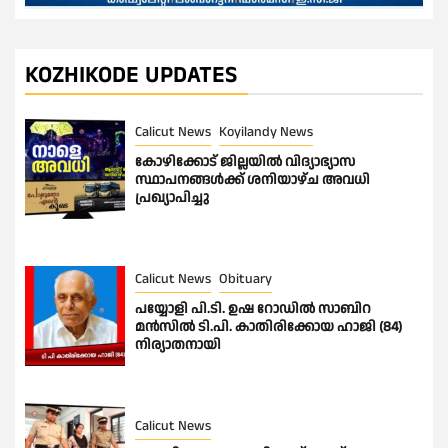
KOZHIKODE UPDATES
Calicut News
Koyilandy News
കോഴിക്കോട് ജില്ലയിൽ വിദ്യാഭ്യാസ
സ്ഥാപനങ്ങൾക്ക് ശനിയാഴ്ച അവധി
പ്രഖ്യാപിച്ചു
Calicut News
Obituary
പയ്യോളി പി.ടി. ഉഷ റോഡിൽ സാബിറ
മൻസിൽ ടി.പി. കാതിരിക്കോയ ഹാജി (84)
നിര്യാതനായി
Calicut News