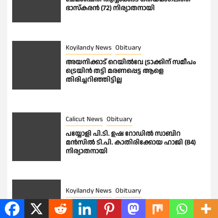
ഭാസ്കരൻ (72) നിര്യാതനായി
Koyilandy News
Obituary
അയനിക്കാട് റെയിൽവേ ട്രാക്കിന് സമീപം
ട്രെയിൻ തട്ടി മരണപ്പെട്ട ആളെ
തിരിച്ചറിഞ്ഞിട്ടില്ല
Calicut News
Obituary
പയ്യോളി പി.ടി. ഉഷ റോഡിൽ സാബിറ
മൻസിൽ ടി.പി. കാതിരിക്കോയ ഹാജി (84)
നിര്യാതനായി
Koyilandy News
Obituary
കൊയിലാണ്ടി തെക്കെ കോമത്തുകര
പ്രബീഷ് (42) നിര്യാതനായി