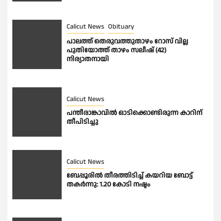
Calicut News
Obituary
പാലത്ത് തെരുവത്തുതാഴം റോസ് വില്ല
പുതിയോത്ത് താഴം സലീഷ് (42)
നിര്യാതനായി
Calicut News
പന്തീരാങ്കാവിൽ ഓടിക്കൊണ്ടിരുന്ന കാറിന്
തീപിടിച്ചു
Calicut News
ബേപ്പൂരിൽ തീരത്തിടിച്ച് കയറിയ ബോട്ട്
തകർന്നു: 1.20 കോടി നഷ്ടം