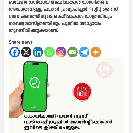
പ്രമേഹരോഗിയായ ബഹിരാകാശ യാത്രികനെ
അയക്കാനുള്ള പദ്ധതി പ്രഖ്യാപിച്ചത്. ‘സ്വീറ്റ് റൈഡ്’
ഗവേഷണത്തിലൂടെ ബഹിരാകാശ യാത്രയിലും
വൈദ്യശാസ്ത്രത്തിലും പുതിയ അധ്യായം
തുറന്നിരിക്കുകയാണ്.
Share news