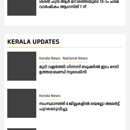
ശരത് ചന്ദ്ര ആർ മറാത്തെയുടെ 13-ാം ചരമ
വാർഷികം ആഗസ്ത് 7 ന്
KERALA UPDATES
Kerala News
National News
മുടി വളർത്തി ഗിന്നസ് ബുക്കിൽ ഇടം നേടി
ഉത്തരാഖണ്ഡ് സ്വദേശിനി
Kerala News
സംസ്ഥാനത്ത് 4 ജില്ലകളിൽ യെല്ലോ അലർട്ട്
പുറപ്പെടുവിച്ചു