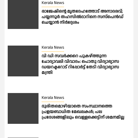
Kerala News
രാജേഷിന്റെ മൃതദേഹത്തോട് അനാദരവ്;
പയ്യന്നൂർ തഹസിൽദാറിനെ സസ്പെൻഡ്
ചെയ്യാൻ നിർദ്ദേശം
Kerala News
വി ഡി സവർക്കറെ പുകഴ്ത്തുന്ന
ചോദ്യാവലി വിവാദം: പൊതു വിദ്യാഭ്യാസ
ഡയറക്ടറോട് റിപ്പോർട്ട് തേടി വിദ്യാഭ്യാസ
മന്ത്രി
Kerala News
ദുരിതമൊഴിയാതെ സംസ്ഥാനത്തെ
പ്രളയബാധിത മേഖലകൾ; പല
പ്രദേശങ്ങളിലും വെള്ളക്കെട്ടിന് ശമനമില്ല