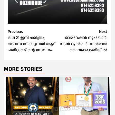
Post
Previous
Next
മിഗ് 21 ഇനി ചരിത്രം;
ഓപ്പറേഷന്‍ നുംഖോര്‍:
navigation
അവസാനിക്കുന്നത് ആറ്
നടൻ ദുല്‍ഖര്‍ സല്‍മാന്‍
പതിറ്റാണ്ടിൻ്റെ സേവനം
ഹൈക്കോടതിയില്‍
MORE STORIES