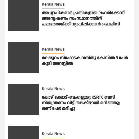
Kerala News
അധ്യാപികമാര്‍ പ്രതികളായ ലഹരിക്കേസ്:
അന്വേഷണം സംസ്ഥാനത്തിന്
പുറത്തേയ്ക്ക് വ്യാപിപ്പിക്കാന്‍ പൊലീസ്
Kerala News
മലപ്പുറം സ്ഫോടക വസ്തു കേസിൽ 3 പേർ
കൂടി അറസ്റ്റിൽ
Kerala News
കോഴിക്കോട്-ബംഗളൂരു KSRTC ബസ്
നിയന്ത്രണം വിട്ട് തലകീഴായി മറിഞ്ഞു;
രണ്ട് പേർ മരിച്ചു
Kerala News