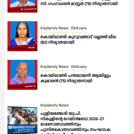
സി. ഗംഗാധരൻ മാസ്റ്റർ (78) നിര്യാതനായി
Koyilandy News
Obituary
കൊയിലാണ്ടി കുറുവങ്ങാട് വല്ലത്ത് ലീല
(82) നിര്യാതയായി
Koyilandy News
Obituary
കൊയിലാണ്ടി പന്തലായനി ആയില്ല്യം
കുമാരൻ (75) നിര്യാതനായി
Koyilandy News
പുളിയഞ്ചേരി യു.പി.
സ്‌കൂളിന്റെ റെയിൻബോ 2026–27
ഓണോത്സവത്തിനും
പുസ്തകോത്സവത്തിനും സംഘാടക