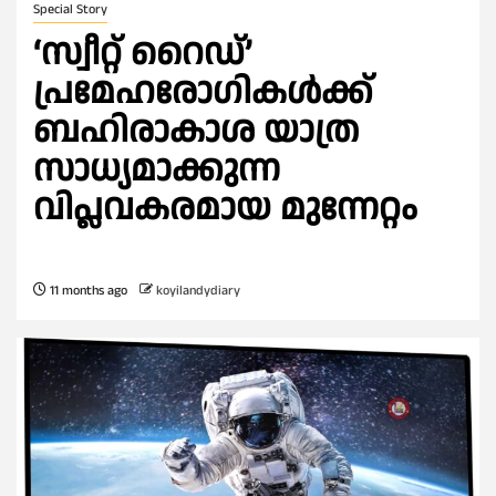
Special Story
‘സ്വീറ്റ് റൈഡ്’
പ്രമേഹരോഗികൾക്ക്
ബഹിരാകാശ യാത്ര
സാധ്യമാക്കുന്ന
വിപ്ലവകരമായ മുന്നേറ്റം
11 months ago
koyilandydiary