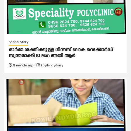
Special Story
ഓർമ്മ ശക്തിക്കുള്ള ഗിന്നസ് ലോക റെക്കോർഡ്
സ്വന്തമാക്കി IQ Man അജി ആർ
9 months ago
koyilandydiary