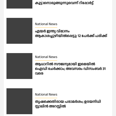
കൂട്ടാനൊരുങ്ങുന്നുവെന്ന് റിപ്പോർട്ട്
National News
എയർ ഇന്ത്യ വിമാനം
ആകാശച്ചുഴിയിൽപ്പെട്ടു; 12 പേർക്ക് പരിക്ക്
National News
ആധാറിൽ സൗജന്യമായി ഇമെയില്‍
ഐഡി ചേര്‍ക്കാം; അവസരം ഡിസംബര്‍ 31
വരെ
National News
തൃഷക്കെതിരായ പരാമർശം; ഉദയനിധി
സ്റ്റാലിൻ അറസ്റ്റിൽ