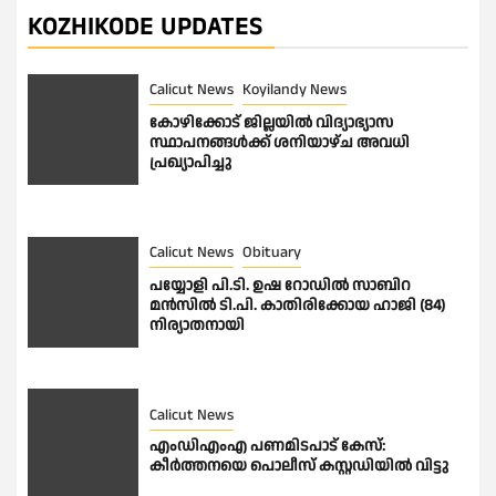
KOZHIKODE UPDATES
Calicut News
Koyilandy News
കോഴിക്കോട് ജില്ലയിൽ വിദ്യാഭ്യാസ
സ്ഥാപനങ്ങൾക്ക് ശനിയാഴ്ച അവധി
പ്രഖ്യാപിച്ചു
Calicut News
Obituary
പയ്യോളി പി.ടി. ഉഷ റോഡിൽ സാബിറ
മൻസിൽ ടി.പി. കാതിരിക്കോയ ഹാജി (84)
നിര്യാതനായി
Calicut News
എംഡിഎംഎ പണമിടപാട് കേസ്:
കീർത്തനയെ പൊലീസ് കസ്റ്റഡിയിൽ വിട്ടു