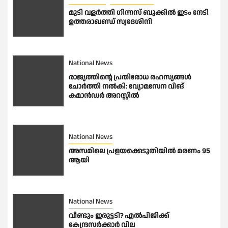
മുടി വളർത്തി ഗിന്നസ് ബുക്കിൽ ഇടം നേടി
ഉത്തരാഖണ്ഡ് സ്വദേശിനി
National News
രാജ്യത്തിൻ്റെ പ്രതിരോധ രഹസ്യങ്ങൾ
ചോർത്തി നൽകി: വ്യോമസേന വിങ്
കമാൻഡർ അറസ്റ്റിൽ
National News
അസമിലെ പ്രളയക്കെടുതിയില്‍ മരണം 95
ആയി
National News
വീണ്ടും ഇരുട്ടടി? എല്‍പിജിക്ക്
കേന്ദ്രസർക്കാർ വില