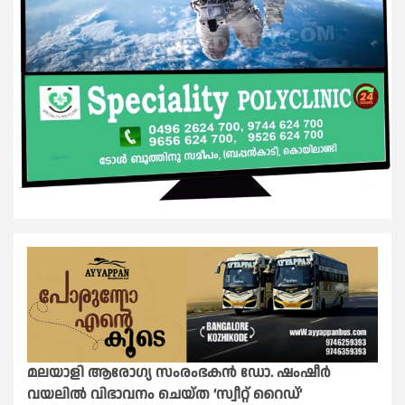
മലയാളി ആരോഗ്യ സംരംഭകൻ ഡോ. ഷംഷീർ
വയലിൽ വിഭാവനം ചെയ്ത ‘സ്വീറ്റ് റൈഡ്’