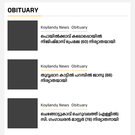
OBITUARY
Koyilandy News
Obituary
പൊയിൽക്കാവ് കലോപ്പൊയിൽ
നിജിഷ്മാസ് പ്രേമജ (60) നിര്യാതയായി
Koyilandy News
Obituary
തുവ്വപ്പാറ കാട്ടിൽ പറമ്പിൽ ജാനു (88)
നിര്യാതയായി
Koyilandy News
Obituary
ചെങ്ങോട്ടുകാവ് ചെറുവലത്ത് (എള്ളിൽ)
സി. ഗംഗാധരൻ മാസ്റ്റർ (78) നിര്യാതനായി