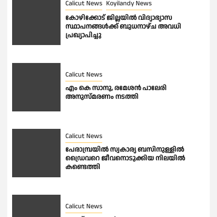
Calicut News
Koyilandy News
കോഴിക്കോട് ജില്ലയിൽ വിദ്യാഭ്യാസ
സ്ഥാപനങ്ങൾക്ക് ബുധനാഴ്ച അവധി
പ്രഖ്യാപിച്ചു
Calicut News
എം കെ സാനു, രമേശൻ പാലേരി
അനുസ്മരണം നടത്തി
Calicut News
പേരാമ്പ്രയിൽ സ്വകാര്യ ബസിനുള്ളിൽ
ഡ്രൈവറെ ജീവനൊടുക്കിയ നിലയിൽ
കണ്ടെത്തി
Calicut News