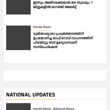
ഇന്നും അതിശക്തമായ മഴ തുടരും: 7
ജില്ലകളിൽ ഓറഞ്ച് അലർട്ട്
Kerala News
ദുരിതാശ്വാസ പ്രവർത്തനത്തിന്
ഉപയോഗിച്ച ഓഫ് റോഡ് വാഹനത്തിന്
പിഴയിട്ടു; MVD ഉദ്യോഗസ്ഥന്
സസ്പെൻഷൻ
NATIONAL UPDATES
Kerala News
National News