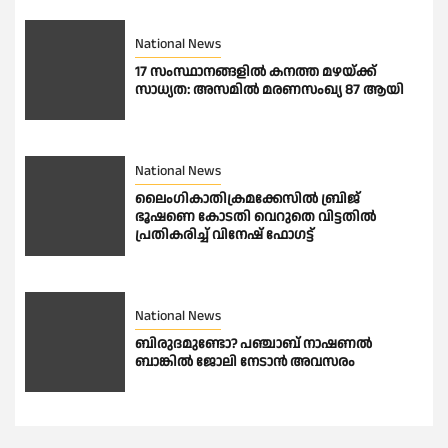
National News
17 സംസ്ഥാനങ്ങളിൽ കനത്ത മഴയ്ക്ക്
സാധ്യത: അസമിൽ മരണസംഖ്യ 87 ആയി
National News
ലൈംഗികാതിക്രമക്കേസിൽ ബ്രിജ്
ഭൂഷണെ കോടതി വെറുതെ വിട്ടതിൽ
പ്രതികരിച്ച് വിനേഷ് ഫോഗട്ട്
National News
ബിരുദമുണ്ടോ? പഞ്ചാബ് നാഷണൽ
ബാങ്കിൽ ജോലി നേടാൻ അവസരം