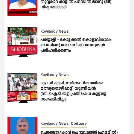
തുവ്വപ്പാറ കാട്ടിൽ പറമ്പിൽ ജാനു (88)
നിര്യാതയായി
Koyilandy News
പയ്യോളി – കോട്ടക്കൽ കൊളാവിപ്പാലം
റോഡിൻ്റെ ശോചനീയാവസ്ഥ ഉടൻ
പരിഹരിക്കണം
Koyilandy News
യു.ഡി.എഫ്. സർക്കാറിനെതിരെ
മത്സ്യതൊഴിലാളി യൂണിയൻ
(സി.ഐ.ടി.യു) പ്രതിഷേധ കൂട്ടായ്യ
സംഘടിപ്പിച്ചു
Koyilandy News
Obituary
ചെങ്ങോട്ടുകാവ് ചെറുവലത്ത് (എള്ളിൽ)