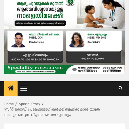
Primary
Menu
Home
Special Story
‘സ്വീറ്റ് റൈഡ്’ പ്രമേഹരോഗികൾക്ക് ബഹിരാകാശ യാത്ര
സാധ്യമാക്കുന്ന വിപ്ലവകരമായ മുന്നേറ്റം