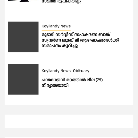
സമിതി രൂപീകരിച്ചു
Koyilandy News
മൂടാടി സർവ്വീസ് സഹകരണ ബാങ്ക്
സുവർണ ജൂബിലി ആഘോഷങ്ങൾക്ക്
സമാപനം കുറിച്ചു
Koyilandy News
Obituary
പന്തലായനി മഠത്തിൽ ലീല (79)
നിര്യാതയായി