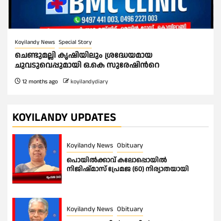
Koyilandy News
Special Story
ചെണ്ടുമല്ലി കൃഷിയിലും ശ്രദ്ധേയമായ
ചുവടുവെപ്പുമായി ഒ.കെ സുരേഷിന്‍റെ
12 months ago
koyilandydiary
KOYILANDY UPDATES
Koyilandy News
Obituary
പൊയിൽക്കാവ് കലോപ്പൊയിൽ
നിജിഷ്മാസ് പ്രേമജ (60) നിര്യാതയായി
Koyilandy News
Obituary