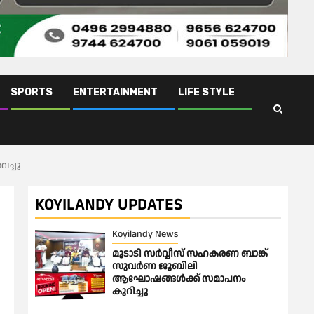
SPORTS
ENTERTAINMENT
LIFE STYLE
ച്ചു
KOYILANDY UPDATES
Koyilandy News
മൂടാടി സർവ്വീസ് സഹകരണ ബാങ്ക്
സുവർണ ജൂബിലി
ആഘോഷങ്ങൾക്ക് സമാപനം
കുറിച്ചു