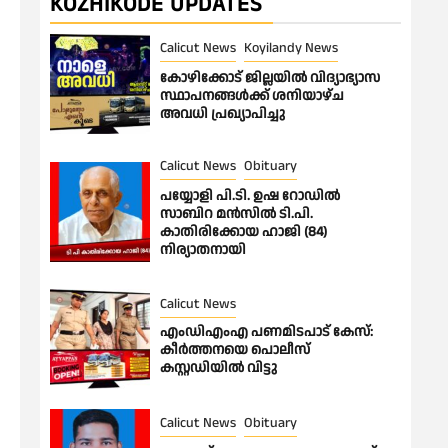
KOZHIKODE UPDATES
Calicut News
Koyilandy News
കോഴിക്കോട് ജില്ലയിൽ വിദ്യാഭ്യാസ
സ്ഥാപനങ്ങൾക്ക് ശനിയാഴ്ച
അവധി പ്രഖ്യാപിച്ചു
Calicut News
Obituary
പയ്യോളി പി.ടി. ഉഷ റോഡിൽ
സാബിറ മൻസിൽ ടി.പി.
കാതിരിക്കോയ ഹാജി (84)
നിര്യാതനായി
Calicut News
എംഡിഎംഎ പണമിടപാട് കേസ്:
കീർത്തനയെ പൊലീസ്
കസ്റ്റഡിയിൽ വിട്ടു
Calicut News
Obituary