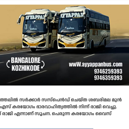
കടത്തലില്‍ സർക്കാർ സസ്പെൻഡ് ചെയ്ത ശബരിമല മുൻ
് കരയോഗം ഭാരവാഹിത്വത്തിൽ നിന്ന് രാജി വെച്ചു.
് രാജി എന്നാണ് സൂചന. പെരുന്ന കരയോഗം വൈസ്