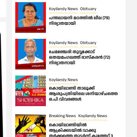
Koyilandy News
Obituary
പന്തലായനി മഠത്തിൽ ലീല (79)
നിര്യാതയായി
Koyilandy News
Obituary
ചേമഞ്ചേരി തുവ്വക്കോട്
ഒതയമംഗലത്ത് ഭാസ്കരൻ (72)
നിര്യാതനായി
Koyilandy News
കൊയിലാണ്ടി താലൂക്ക്
ആശുപത്രിയിലെ ശനിയാഴ്ചത്തെ
ഒ.പി വിവരങ്ങൾ
Breaking News
Koyilandy News
കൊയിലാണ്ടിയിൽ
ആക്രിക്കടയിൽ വാക്കു
തർക്കത്തെ തുടർന്ന് കുത്തേറ്റ് 3