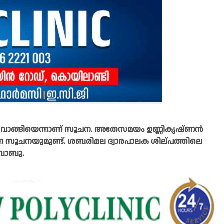
 വാങ്ങിയെന്നാണ് സൂചന. അതേസമയം ഉണ്ണികൃഷ്ണൻ
ുമെന്ന സൂചനയുമുണ്ട്. ശബരിമല ദ്വാരപാലക ശില്പത്തിലെ
 ബാബു.