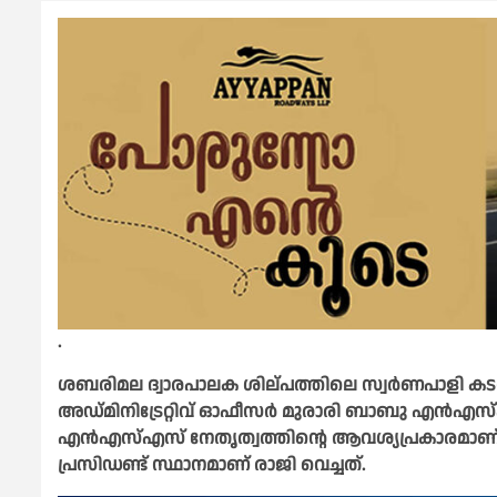
.
ശബരിമല ദ്വാരപാലക ശില്പത്തിലെ സ്വര്‍ണപാളി 
അഡ്മിനിട്രേറ്റിവ് ഓഫീസർ മുരാരി ബാബു എൻഎസ്എസ
എൻഎസ്എസ് നേതൃത്വത്തിന്റെ ആവശ്യപ്രകാരമാണ
പ്രസിഡണ്ട് സ്ഥാനമാണ് രാജി വെച്ചത്.