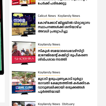
പേർക്ക് പരിക്കേറ്റു
Calicut News
Koyilandy News
കോഴിക്കോട് ജില്ലയിൽ വിദ്യാഭ്യാസ
സ്ഥാപനങ്ങൾക്ക് ശനിയാഴ്ച
അവധി പ്രഖ്യാപിച്ചു
Koyilandy News
സ്കൂൾ ബയോഡൈവേഴ്സിറ്റി
മാനേജ്മെന്റ് കമ്മിറ്റി രൂപീകരണ
ശില്പശാല നടത്തി
Koyilandy News
മൂടാടി ഉരുപുണ്യകാവ് ദുർഗ്ഗാ
ഭഗവതി ക്ഷേത്രത്തിൽ കർക്കിടക
വാവുബലിക്കായി ഒരുക്കങ്ങൾ
പൂർത്തിയായി
Koyilandy News
Obituary