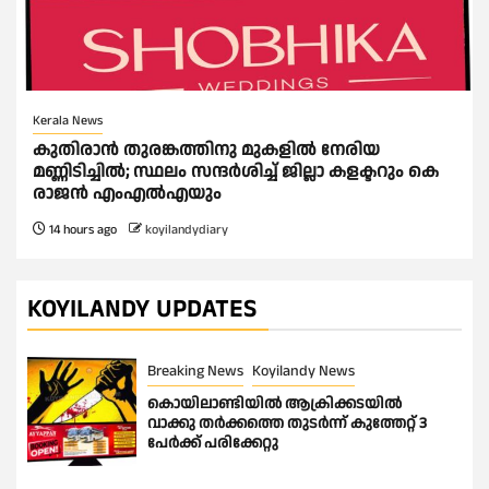
Kerala News
കുതിരാന്‍ തുരങ്കത്തിനു മുകളില്‍ നേരിയ
മണ്ണിടിച്ചില്‍; സ്ഥലം സന്ദര്‍ശിച്ച് ജില്ലാ കളക്ടറും കെ
രാജന്‍ എംഎല്‍എയും
14 hours ago
koyilandydiary
KOYILANDY UPDATES
Breaking News
Koyilandy News
കൊയിലാണ്ടിയിൽ ആക്രിക്കടയിൽ
വാക്കു തർക്കത്തെ തുടർന്ന് കുത്തേറ്റ് 3
പേർക്ക് പരിക്കേറ്റു