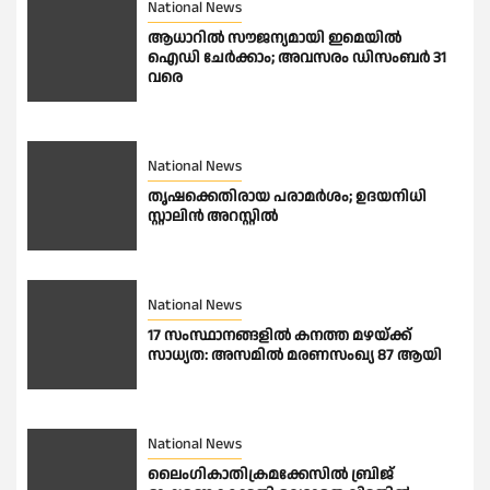
National News
ആധാറിൽ സൗജന്യമായി ഇമെയില്‍
ഐഡി ചേര്‍ക്കാം; അവസരം ഡിസംബര്‍ 31
വരെ
National News
തൃഷക്കെതിരായ പരാമർശം; ഉദയനിധി
സ്റ്റാലിൻ അറസ്റ്റിൽ
National News
17 സംസ്ഥാനങ്ങളിൽ കനത്ത മഴയ്ക്ക്
സാധ്യത: അസമിൽ മരണസംഖ്യ 87 ആയി
National News
ലൈംഗികാതിക്രമക്കേസിൽ ബ്രിജ്