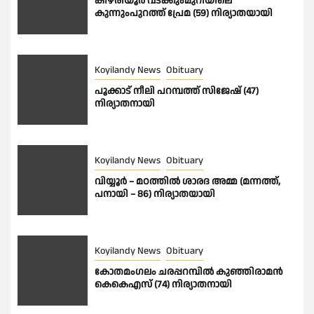
കീഴരിയൂർ വടക്കുംമുറിയിലെ
കുന്നുംപുറത്ത് പ്രേമ (59) നിര്യാതയായി
Koyilandy News
Obituary
പൂക്കാട് നീലി പറമ്പത്ത് സിജേഷ് (47)
നിര്യാതനായി
Koyilandy News
Obituary
വിയ്യൂർ – മഠത്തിൽ ശാരദ അമ്മ (മന്നത്ത്,
പനായി – 86) നിര്യാതയായി
Koyilandy News
Obituary
കോതമംഗലം ചരപ്പറമ്പിൽ കുഞ്ഞിരാമൻ
കെകെഎസ് (74) നിര്യാതനായി