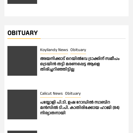
OBITUARY
Koyilandy News
Obituary
അയനിക്കാട് റെയിൽവേ ട്രാക്കിന് സമീപം
ട്രെയിൻ തട്ടി മരണപ്പെട്ട ആളെ
തിരിച്ചറിഞ്ഞിട്ടില്ല
Calicut News
Obituary
പയ്യോളി പി.ടി. ഉഷ റോഡിൽ സാബിറ
മൻസിൽ ടി.പി. കാതിരിക്കോയ ഹാജി (84)
നിര്യാതനായി