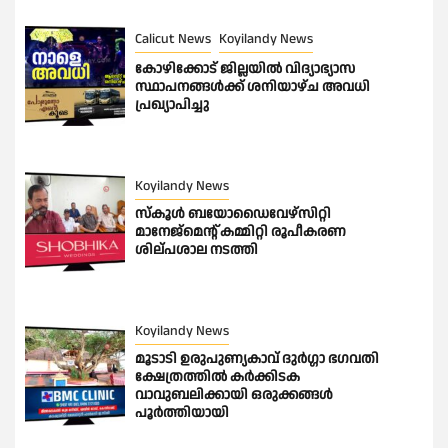
Calicut News
Koyilandy News
കോഴിക്കോട് ജില്ലയിൽ വിദ്യാഭ്യാസ
സ്ഥാപനങ്ങൾക്ക് ശനിയാഴ്ച അവധി
പ്രഖ്യാപിച്ചു
Koyilandy News
സ്കൂൾ ബയോഡൈവേഴ്സിറ്റി
മാനേജ്മെന്റ് കമ്മിറ്റി രൂപീകരണ
ശില്പശാല നടത്തി
Koyilandy News
മൂടാടി ഉരുപുണ്യകാവ് ദുർഗ്ഗാ ഭഗവതി
ക്ഷേത്രത്തിൽ കർക്കിടക
വാവുബലിക്കായി ഒരുക്കങ്ങൾ
പൂർത്തിയായി