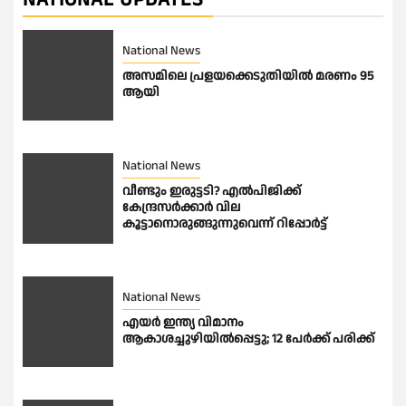
National News
അസമിലെ പ്രളയക്കെടുതിയില്‍ മരണം 95
ആയി
National News
വീണ്ടും ഇരുട്ടടി? എല്‍പിജിക്ക്
കേന്ദ്രസർക്കാർ വില
കൂട്ടാനൊരുങ്ങുന്നുവെന്ന് റിപ്പോർട്ട്
National News
എയർ ഇന്ത്യ വിമാനം
ആകാശച്ചുഴിയിൽപ്പെട്ടു; 12 പേർക്ക് പരിക്ക്