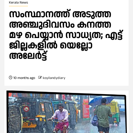
Kerala News
സംസ്ഥാനത്ത് അടുത്ത
അഞ്ചുദിവസം കനത്ത
മഴ പെയ്യാൻ സാധ്യത; എട്ട്
ജില്ലകളിൽ യെല്ലോ
അലേർട്ട്
10 months ago
koyilandydiary