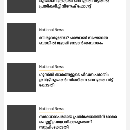
ഭൂഷണെ കോടതി വെറുതെ വിട്ടതിൽ
പ്രതികരിച്ച് വിനേഷ് ഫോഗട്ട്
National News
ബിരുദമുണ്ടോ? പഞ്ചാബ് നാഷണൽ
ബാങ്കിൽ ജോലി നേടാൻ അവസരം
National News
ഗുസ്തി താരങ്ങളുടെ പീഡന പരാതി;
ബ്രിജ് ഭൂഷണ്‍ സിങ്ങിനെ വെറുതെ വിട്ട്
കോടതി
National News
സമാധാനപരമായ പ്രതിഷേധത്തിന് നേരെ
പെല്ലറ്റ് പ്രയോഗിക്കരുതെന്ന്
സുപ്രീംകോടതി