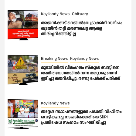
Koyilandy News
Obituary
അയനിക്കാട് റെയിൽവേ ട്രാക്കിന് സമീപം
ട്രെയിൻ തട്ടി മരണപ്പെട്ട ആളെ
തിരിച്ചറിഞ്ഞിട്ടില്ല
Breaking News
Koyilandy News
മൂടാടിയിൽ വീമംഗലം സ്കൂൾ ബസ്സിനെ
അമിതവേഗതയിൽ വന്ന മറ്റൊരു ബസ്
ഇടിച്ചു തെറിപ്പിച്ചു. രണ്ടു പേർക്ക് പരിക്ക്
Koyilandy News
തദ്ദേശ സ്ഥാപനങ്ങളുടെ പദ്ധതി വിഹിതം
വെട്ടികുറച്ച നടപടിക്കെതിരെ SDPI
പ്രതിഷേധ സംഗമം സംഘടിപ്പിച്ചു