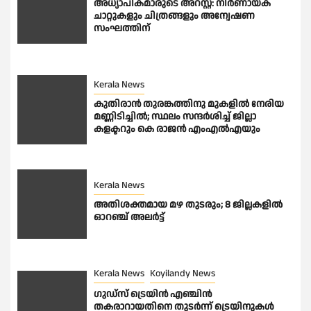
അധ്യാപികമാരുടെ അറസ്റ്റ്: നിർണായക
ചാറ്റുകളും ചിത്രങ്ങളും അന്വേഷണ
സംഘത്തിന്
Kerala News
കുതിരാന്‍ തുരങ്കത്തിനു മുകളില്‍ നേരിയ
മണ്ണിടിച്ചില്‍; സ്ഥലം സന്ദര്‍ശിച്ച് ജില്ലാ
കളക്ടറും കെ രാജന്‍ എംഎല്‍എയും
Kerala News
അതിശക്തമായ മഴ തുടരും; 8 ജില്ലകളില്‍
ഓറഞ്ച് അലര്‍ട്ട്
Kerala News
Koyilandy News
ഗുഡ്സ് ട്രെയിൻ എഞ്ചിൻ
തകരാറായതിനെ തുടർന്ന് ട്രെയിനുകൾ