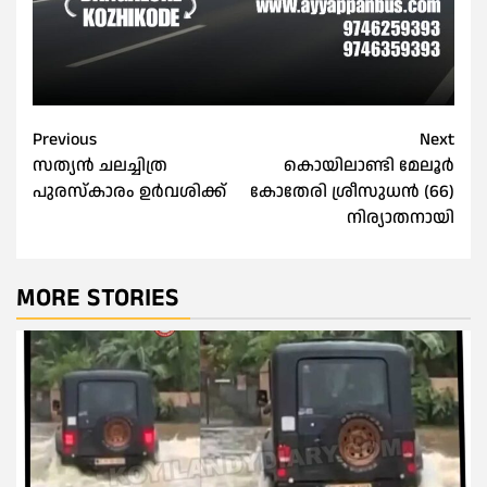
Post
Previous
Next
സത്യൻ ചലച്ചിത്ര
കൊയിലാണ്ടി മേലൂർ
navigation
പുരസ്‌കാരം ഉർവശിക്ക്
കോതേരി ശ്രീസുധൻ (66)
നിര്യാതനായി
MORE STORIES