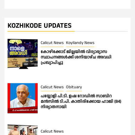
KOZHIKODE UPDATES
Calicut News
Koyilandy News
കോഴിക്കോട് ജില്ലയിൽ വിദ്യാഭ്യാസ
സ്ഥാപനങ്ങൾക്ക് ശനിയാഴ്ച അവധി
പ്രഖ്യാപിച്ചു
Calicut News
Obituary
പയ്യോളി പി.ടി. ഉഷ റോഡിൽ സാബിറ
മൻസിൽ ടി.പി. കാതിരിക്കോയ ഹാജി (84)
നിര്യാതനായി
Calicut News