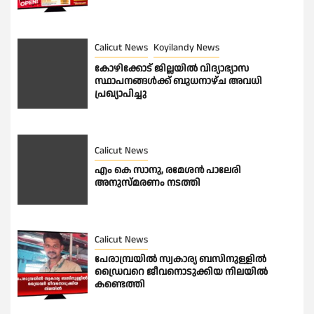
Calicut News
Koyilandy News
കോഴിക്കോട് ജില്ലയിൽ വിദ്യാഭ്യാസ
സ്ഥാപനങ്ങൾക്ക് ബുധനാഴ്ച അവധി
പ്രഖ്യാപിച്ചു
Calicut News
എം കെ സാനു, രമേശൻ പാലേരി
അനുസ്മരണം നടത്തി
Calicut News
പേരാമ്പ്രയിൽ സ്വകാര്യ ബസിനുള്ളിൽ
ഡ്രൈവറെ ജീവനൊടുക്കിയ നിലയിൽ
കണ്ടെത്തി