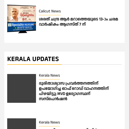
Calicut News
ശരത് ചന്ദ്ര ആർ മറാത്തെയുടെ 13-ാം ചരമ
വാർഷികം ആഗസ്ത് 7 ന്
KERALA UPDATES
Kerala News
ദുരിതാശ്വാസ പ്രവർത്തനത്തിന്
ഉപയോഗിച്ച ഓഫ് റോഡ് വാഹനത്തിന്
പിഴയിട്ടു; MVD ഉദ്യോഗസ്ഥന്
സസ്പെൻഷൻ
Kerala News