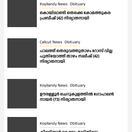
Koyilandy News
Obituary
കൊയിലാണ്ടി തെക്കെ കോമത്തുകര
പ്രബീഷ് (42) നിര്യാതനായി
Calicut News
Obituary
പാലത്ത് തെരുവത്തുതാഴം റോസ് വില്ല
പുതിയോത്ത് താഴം സലീഷ് (42)
നിര്യാതനായി
Koyilandy News
Obituary
ഊരള്ളൂര്‍ ചെറുകുളത്തിൽ ഗോപാലൻ
നായർ (73) നിര്യാതനായി
Koyilandy News
Obituary