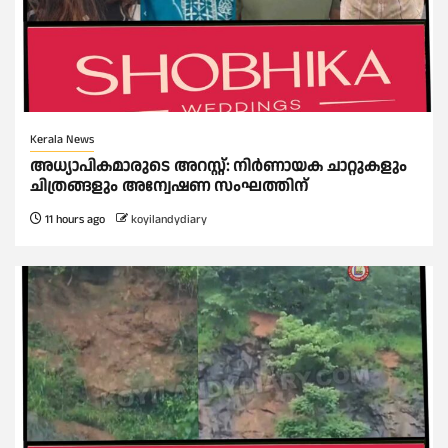
Kerala News
അധ്യാപികമാരുടെ അറസ്റ്റ്: നിർണായക ചാറ്റുകളും
ചിത്രങ്ങളും അന്വേഷണ സംഘത്തിന്
11 hours ago
koyilandydiary