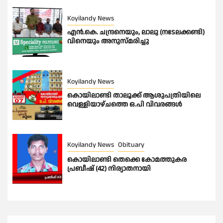
Koyilandy News
എൻ.കെ. ചന്ദ്രനെയും, ലാലു (നടേലക്കണ്ടി)
വിനെയും അനുസ്മരിച്ചു
Koyilandy News
കൊയിലാണ്ടി താലൂക്ക് ആശുപത്രിയിലെ
വെള്ളിയാഴ്ചത്തെ ഒ.പി വിവരങ്ങൾ
Koyilandy News
Obituary
കൊയിലാണ്ടി തെക്കെ കോമത്തുകര
പ്രബീഷ് (42) നിര്യാതനായി