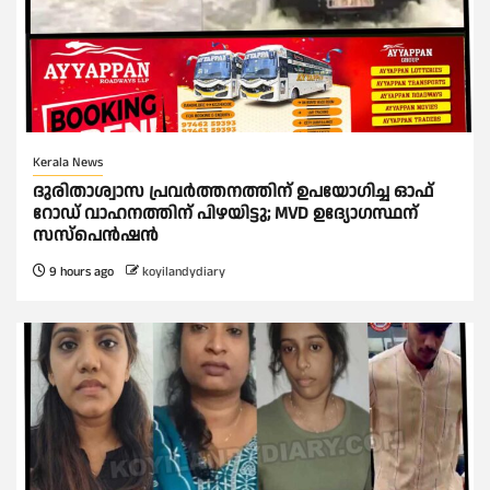
Kerala News
ദുരിതാശ്വാസ പ്രവർത്തനത്തിന് ഉപയോഗിച്ച ഓഫ്
റോഡ് വാഹനത്തിന് പിഴയിട്ടു; MVD ഉദ്യോഗസ്ഥന്
സസ്പെൻഷൻ
9 hours ago
koyilandydiary