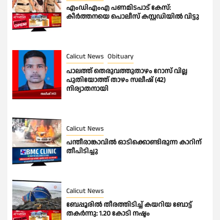
എംഡിഎംഎ പണമിടപാട് കേസ്:
കീർത്തനയെ പൊലീസ് കസ്റ്റഡിയിൽ വിട്ടു
Calicut News
Obituary
പാലത്ത് തെരുവത്തുതാഴം റോസ് വില്ല
പുതിയോത്ത് താഴം സലീഷ് (42)
നിര്യാതനായി
Calicut News
പന്തീരാങ്കാവിൽ ഓടിക്കൊണ്ടിരുന്ന കാറിന്
തീപിടിച്ചു
Calicut News
ബേപ്പൂരിൽ തീരത്തിടിച്ച് കയറിയ ബോട്ട്
തകർന്നു: 1.20 കോടി നഷ്ടം