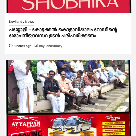
Koyilandy News
പയ്യോളി – കോട്ടക്കൽ കൊളാവിപ്പാലം റോഡിൻ്റെ
ശോചനീയാവസ്ഥ ഉടൻ പരിഹരിക്കണം
3 hours ago
koyilandydiary