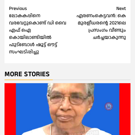
Post
Previous
Next
ലോകകപ്പിനെ
എരണംകെട്ടവൻ: കെ
navigation
വരവേറ്റുകൊണ്ട് ഡി വൈ
മുരളീധരൻ്റെ 2021ലെ
എഫ് ഐ
പ്രസംഗം വീണ്ടും
കൊയിലാണ്ടിയിൽ
ചർച്ചയാകുന്നു
ഫുട്ബോൾ ഷൂട്ട് ഔട്ട്‌
സംഘടിപ്പിച്ചു
MORE STORIES