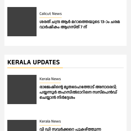
Calicut News
ശരത് ചന്ദ്ര ആർ മറാത്തെയുടെ 13-ാം ചരമ
വാർഷികം ആഗസ്ത് 7 ന്
KERALA UPDATES
Kerala News
രാജേഷിന്റെ മൃതദേഹത്തോട് അനാദരവ്;
പയ്യന്നൂർ തഹസിൽദാറിനെ സസ്പെൻഡ്
ചെയ്യാൻ നിർദ്ദേശം
Kerala News
വി ഡി സവർക്കറെ പുകഴ്ത്തുന്ന