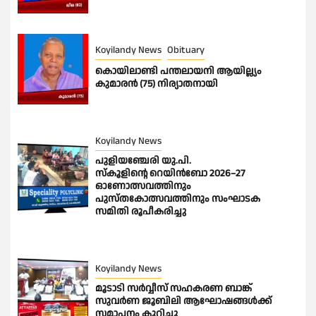
Koyilandy News
Obituary
കൊയിലാണ്ടി പന്തലായനി ആയില്ല്യം
കുമാരൻ (75) നിര്യാതനായി
Koyilandy News
പുളിയഞ്ചേരി യു.പി.
സ്‌കൂളിന്റെ റെയിൻബോ 2026–27
ഓണോത്സവത്തിനും
പുസ്തകോത്സവത്തിനും സംഘാടക
സമിതി രൂപീകരിച്ചു
Koyilandy News
മൂടാടി സർവ്വീസ് സഹകരണ ബാങ്ക്
സുവർണ ജൂബിലി ആഘോഷങ്ങൾക്ക്
സമാപനം കുറിച്ചു