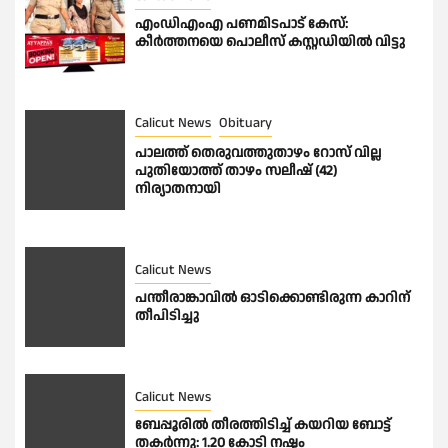
എംഡിഎംഎ പണമിടപാട് കേസ്:
കീർത്തനയെ പൊലീസ് കസ്റ്റഡിയിൽ വിട്ടു
Calicut News
Obituary
പാലത്ത് തെരുവത്തുതാഴം റോസ് വില്ല
പുതിയോത്ത് താഴം സലീഷ് (42)
നിര്യാതനായി
Calicut News
പന്തീരാങ്കാവിൽ ഓടിക്കൊണ്ടിരുന്ന കാറിന്
തീപിടിച്ചു
Calicut News
ബേപ്പൂരിൽ തീരത്തിടിച്ച് കയറിയ ബോട്ട്
തകർന്നു: 1.20 കോടി നഷ്ടം