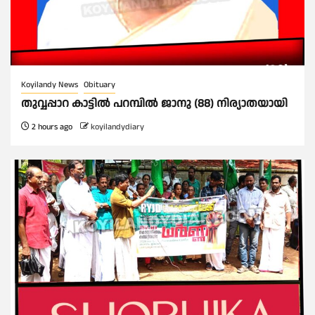
Koyilandy News
Obituary
തുവ്വപ്പാറ കാട്ടിൽ പറമ്പിൽ ജാനു (88) നിര്യാതയായി
2 hours ago
koyilandydiary