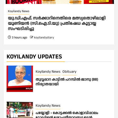
Koyilandy News
യു.ഡി.എഫ്. സർക്കാറിനെതിരെ മത്സ്യതൊഴിലാളി
യൂണിയൻ (സി.ഐ.ടി.യു) പ്രതിഷേധ കൂട്ടായ്യ
സംഘടിപ്പിച്ചു
3 hours ago
koyilandydiary
KOYILANDY UPDATES
Koyilandy News
Obituary
തുവ്വപ്പാറ കാട്ടിൽ പറമ്പിൽ ജാനു (88)
നിര്യാതയായി
Koyilandy News
പയ്യോളി – കോട്ടക്കൽ കൊളാവിപ്പാലം
റോഡിൻ്റെ ശോചനീയാവസ്ഥ ഉടൻ