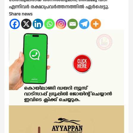
എന്നിവർ രക്ഷാപ്രവർത്തനത്തിൽ ഏർപ്പെട്ടു.
Share news