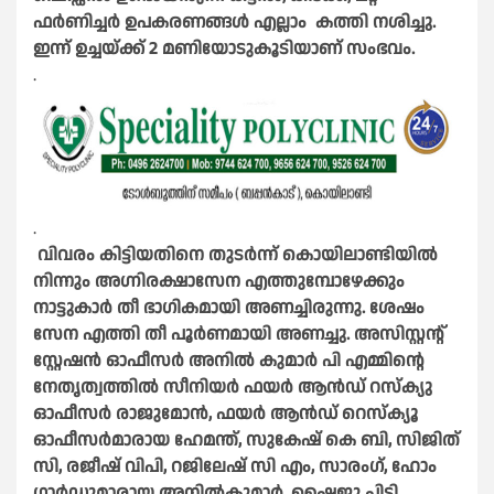
ഫർണിച്ചർ ഉപകരണങ്ങൾ എല്ലാം കത്തി നശിച്ചു.
ഇന്ന് ഉച്ചയ്ക്ക് 2 മണിയോടുകൂടിയാണ് സംഭവം.
.
.
വിവരം കിട്ടിയതിനെ തുടർന്ന് കൊയിലാണ്ടിയിൽ
നിന്നും അഗ്നിരക്ഷാസേന എത്തുമ്പോഴേക്കും
നാട്ടുകാർ തീ ഭാഗികമായി അണച്ചിരുന്നു.
ശേഷം
സേന എത്തി തീ പൂർണമായി അണച്ചു.
അസിസ്റ്റന്റ്
സ്റ്റേഷൻ ഓഫീസർ അനിൽ കുമാർ പി എമ്മിന്റെ
നേതൃത്വത്തിൽ
സീനിയർ ഫയർ ആൻഡ് റസ്ക്യു
ഓഫീസർ രാജുമോൻ, ഫയർ ആൻഡ് റെസ്ക്യൂ
ഓഫീസർമാരായ ഹേമന്ത്‌, സുകേഷ് കെ ബി, സിജിത്
സി, രജീഷ് വിപി, റജിലേഷ് സി എം, സാരംഗ്, ഹോം
ഗാർഡുമാരായ അനിൽകുമാർ, ഷൈജു പിടി