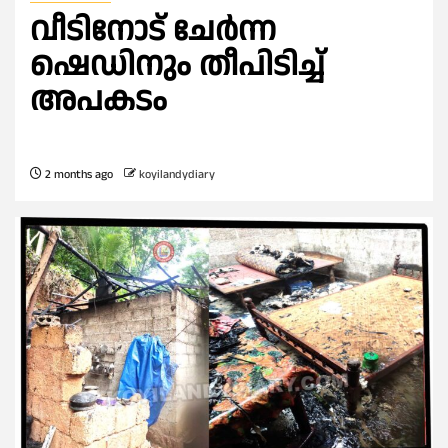
വീടിനോട് ചേർന്ന
ഷെഡിനും തീപിടിച്ച്
അപകടം
2 months ago
koyilandydiary