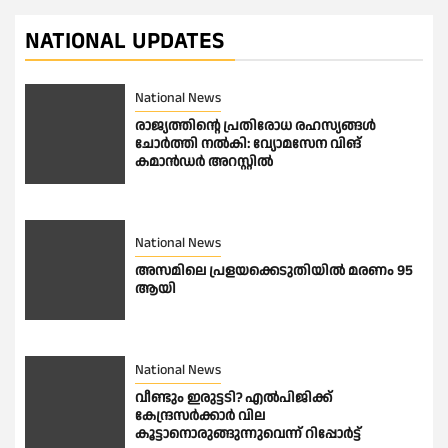
NATIONAL UPDATES
National News
രാജ്യത്തിൻ്റെ പ്രതിരോധ രഹസ്യങ്ങൾ
ചോർത്തി നൽകി: വ്യോമസേന വിങ്
കമാൻഡർ അറസ്റ്റിൽ
National News
അസമിലെ പ്രളയക്കെടുതിയില്‍ മരണം 95
ആയി
National News
വീണ്ടും ഇരുട്ടടി? എല്‍പിജിക്ക്
കേന്ദ്രസർക്കാർ വില
കൂട്ടാനൊരുങ്ങുന്നുവെന്ന് റിപ്പോർട്ട്