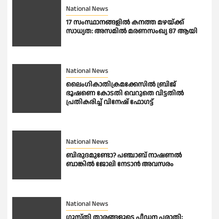
National News
17 സംസ്ഥാനങ്ങളിൽ കനത്ത മഴയ്ക്ക്
സാധ്യത: അസമിൽ മരണസംഖ്യ 87 ആയി
National News
ലൈംഗികാതിക്രമക്കേസിൽ ബ്രിജ്
ഭൂഷണെ കോടതി വെറുതെ വിട്ടതിൽ
പ്രതികരിച്ച് വിനേഷ് ഫോഗട്ട്
National News
ബിരുദമുണ്ടോ? പഞ്ചാബ് നാഷണൽ
ബാങ്കിൽ ജോലി നേടാൻ അവസരം
National News
ഗുസ്തി താരങ്ങളുടെ പീഡന പരാതി;