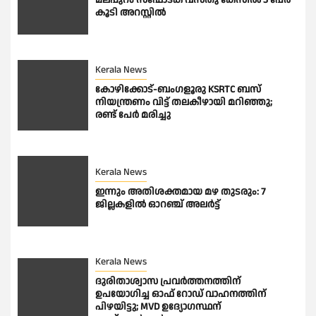
മലപ്പുറം സ്ഫോടക വസ്തു കേസിൽ 3 പേർ
കൂടി അറസ്റ്റിൽ
Kerala News
കോഴിക്കോട്-ബംഗളൂരു KSRTC ബസ്
നിയന്ത്രണം വിട്ട് തലകീഴായി മറിഞ്ഞു;
രണ്ട് പേർ മരിച്ചു
Kerala News
ഇന്നും അതിശക്തമായ മഴ തുടരും: 7
ജില്ലകളിൽ ഓറഞ്ച് അലർട്ട്
Kerala News
ദുരിതാശ്വാസ പ്രവർത്തനത്തിന്
ഉപയോഗിച്ച ഓഫ് റോഡ് വാഹനത്തിന്
പിഴയിട്ടു; MVD ഉദ്യോഗസ്ഥന്