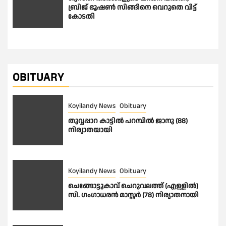
ബ്രിജ് ഭൂഷണ്‍ സിങ്ങിനെ വെറുതെ വിട്ട്
കോടതി
OBITUARY
Koyilandy News
Obituary
തുവ്വപ്പാറ കാട്ടിൽ പറമ്പിൽ ജാനു (88)
നിര്യാതയായി
Koyilandy News
Obituary
ചെങ്ങോട്ടുകാവ് ചെറുവലത്ത് (എള്ളിൽ)
സി. ഗംഗാധരൻ മാസ്റ്റർ (78) നിര്യാതനായി