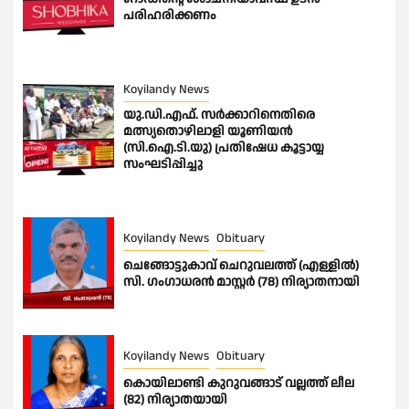
പരിഹരിക്കണം
Koyilandy News
യു.ഡി.എഫ്. സർക്കാറിനെതിരെ
മത്സ്യതൊഴിലാളി യൂണിയൻ
(സി.ഐ.ടി.യു) പ്രതിഷേധ കൂട്ടായ്യ
സംഘടിപ്പിച്ചു
Koyilandy News
Obituary
ചെങ്ങോട്ടുകാവ് ചെറുവലത്ത് (എള്ളിൽ)
സി. ഗംഗാധരൻ മാസ്റ്റർ (78) നിര്യാതനായി
Koyilandy News
Obituary
കൊയിലാണ്ടി കുറുവങ്ങാട് വല്ലത്ത് ലീല
(82) നിര്യാതയായി