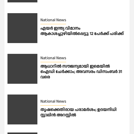
National News
എയർ ഇന്ത്യ വിമാനം
ആകാശച്ചുഴിയിൽപ്പെട്ടു; 12 പേർക്ക് പരിക്ക്
National News
ആധാറിൽ സൗജന്യമായി ഇമെയില്‍
ഐഡി ചേര്‍ക്കാം; അവസരം ഡിസംബര്‍ 31
വരെ
National News
തൃഷക്കെതിരായ പരാമർശം; ഉദയനിധി
സ്റ്റാലിൻ അറസ്റ്റിൽ