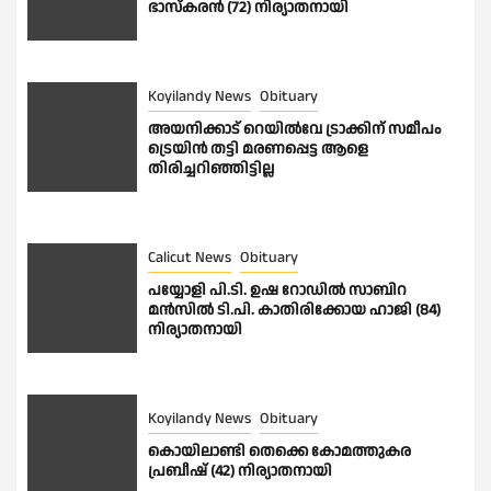
ഭാസ്കരൻ (72) നിര്യാതനായി
Koyilandy News
Obituary
അയനിക്കാട് റെയിൽവേ ട്രാക്കിന് സമീപം
ട്രെയിൻ തട്ടി മരണപ്പെട്ട ആളെ
തിരിച്ചറിഞ്ഞിട്ടില്ല
Calicut News
Obituary
പയ്യോളി പി.ടി. ഉഷ റോഡിൽ സാബിറ
മൻസിൽ ടി.പി. കാതിരിക്കോയ ഹാജി (84)
നിര്യാതനായി
Koyilandy News
Obituary
കൊയിലാണ്ടി തെക്കെ കോമത്തുകര
പ്രബീഷ് (42) നിര്യാതനായി