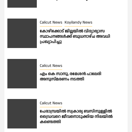
Calicut News
Koyilandy News
കോഴിക്കോട് ജില്ലയിൽ വിദ്യാഭ്യാസ
സ്ഥാപനങ്ങൾക്ക് ബുധനാഴ്ച അവധി
പ്രഖ്യാപിച്ചു
Calicut News
എം കെ സാനു, രമേശൻ പാലേരി
അനുസ്മരണം നടത്തി
Calicut News
പേരാമ്പ്രയിൽ സ്വകാര്യ ബസിനുള്ളിൽ
ഡ്രൈവറെ ജീവനൊടുക്കിയ നിലയിൽ
കണ്ടെത്തി