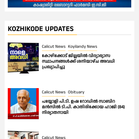
KOZHIKODE UPDATES
Calicut News
Koyilandy News
കോഴിക്കോട് ജില്ലയിൽ വിദ്യാഭ്യാസ
സ്ഥാപനങ്ങൾക്ക് ശനിയാഴ്ച അവധി
പ്രഖ്യാപിച്ചു
Calicut News
Obituary
പയ്യോളി പി.ടി. ഉഷ റോഡിൽ സാബിറ
മൻസിൽ ടി.പി. കാതിരിക്കോയ ഹാജി (84)
നിര്യാതനായി
Calicut News