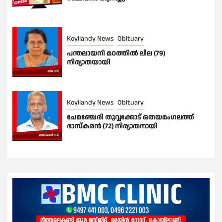
Koyilandy News
Obituary
പന്തലായനി മഠത്തിൽ ലീല (79)
നിര്യാതയായി
Koyilandy News
Obituary
ചേമഞ്ചേരി തുവ്വക്കോട് ഒതയമംഗലത്ത്
ഭാസ്കരൻ (72) നിര്യാതനായി