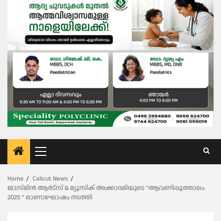
Primary
Menu
Home
Calicut News
ജാസ്മിൻ ആർട്സ് & മ്യൂസിക് അക്കാദമിയുടെ “ആവണിപ്പൂത്താലം
2025 ” ഓണാഘോഷം നടത്തി