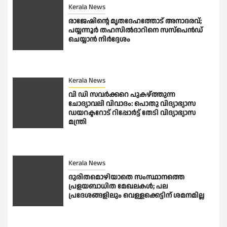
Kerala News
രാജേഷിന്റെ മൃതദേഹത്തോട് അനാദരവ്;
പയ്യന്നൂർ തഹസിൽദാറിനെ സസ്പെൻഡ്
ചെയ്യാൻ നിർദ്ദേശം
Kerala News
വി ഡി സവർക്കറെ പുകഴ്ത്തുന്ന
ചോദ്യാവലി വിവാദം: പൊതു വിദ്യാഭ്യാസ
ഡയറക്ടറോട് റിപ്പോർട്ട് തേടി വിദ്യാഭ്യാസ
മന്ത്രി
Kerala News
ദുരിതമൊഴിയാതെ സംസ്ഥാനത്തെ
പ്രളയബാധിത മേഖലകൾ; പല
പ്രദേശങ്ങളിലും വെള്ളക്കെട്ടിന് ശമനമില്ല