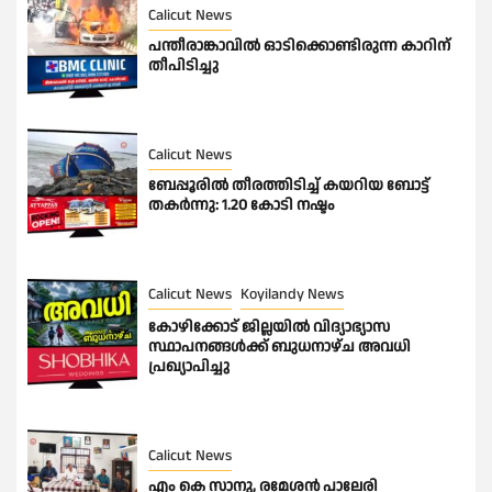
Calicut News
പന്തീരാങ്കാവിൽ ഓടിക്കൊണ്ടിരുന്ന കാറിന്
തീപിടിച്ചു
Calicut News
ബേപ്പൂരിൽ തീരത്തിടിച്ച് കയറിയ ബോട്ട്
തകർന്നു: 1.20 കോടി നഷ്ടം
Calicut News
Koyilandy News
കോഴിക്കോട് ജില്ലയിൽ വിദ്യാഭ്യാസ
സ്ഥാപനങ്ങൾക്ക് ബുധനാഴ്ച അവധി
പ്രഖ്യാപിച്ചു
Calicut News
എം കെ സാനു, രമേശൻ പാലേരി