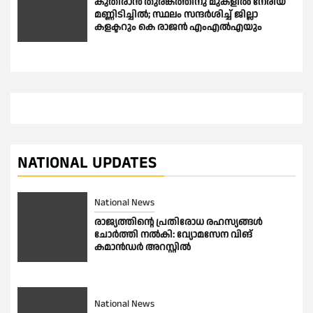
കുതിരാന്‍ തുരങ്കത്തിനു മുകളില്‍ നേരിയ
മണ്ണിടിച്ചില്‍; സ്ഥലം സന്ദര്‍ശിച്ച് ജില്ലാ
കളക്ടറും കെ രാജന്‍ എംഎല്‍എയും
NATIONAL UPDATES
National News
രാജ്യത്തിൻ്റെ പ്രതിരോധ രഹസ്യങ്ങൾ
ചോർത്തി നൽകി: വ്യോമസേന വിങ്
കമാൻഡർ അറസ്റ്റിൽ
National News