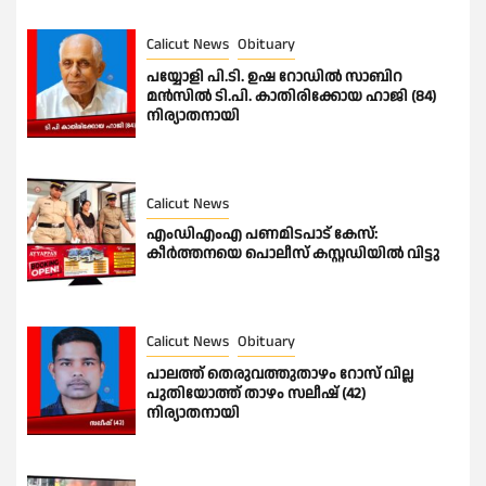
Calicut News
Obituary
പയ്യോളി പി.ടി. ഉഷ റോഡിൽ സാബിറ
മൻസിൽ ടി.പി. കാതിരിക്കോയ ഹാജി (84)
നിര്യാതനായി
Calicut News
എംഡിഎംഎ പണമിടപാട് കേസ്:
കീർത്തനയെ പൊലീസ് കസ്റ്റഡിയിൽ വിട്ടു
Calicut News
Obituary
പാലത്ത് തെരുവത്തുതാഴം റോസ് വില്ല
പുതിയോത്ത് താഴം സലീഷ് (42)
നിര്യാതനായി