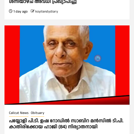
ശനിയാഴ്ച അവധി പ്രഖ്യാപിച്ചു
1 day ago
koyilandydiary
Calicut News
Obituary
പയ്യോളി പി.ടി. ഉഷ റോഡിൽ സാബിറ മൻസിൽ ടി.പി.
കാതിരിക്കോയ ഹാജി (84) നിര്യാതനായി