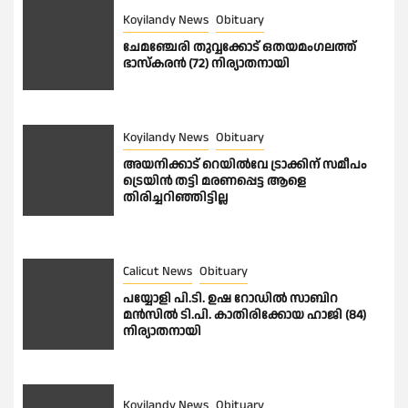
Koyilandy News
Obituary
ചേമഞ്ചേരി തുവ്വക്കോട് ഒതയമംഗലത്ത്
ഭാസ്കരൻ (72) നിര്യാതനായി
Koyilandy News
Obituary
അയനിക്കാട് റെയിൽവേ ട്രാക്കിന് സമീപം
ട്രെയിൻ തട്ടി മരണപ്പെട്ട ആളെ
തിരിച്ചറിഞ്ഞിട്ടില്ല
Calicut News
Obituary
പയ്യോളി പി.ടി. ഉഷ റോഡിൽ സാബിറ
മൻസിൽ ടി.പി. കാതിരിക്കോയ ഹാജി (84)
നിര്യാതനായി
Koyilandy News
Obituary