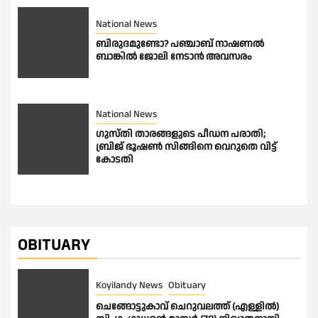
National News
ബിരുദമുണ്ടോ? പഞ്ചാബ് നാഷണൽ
ബാങ്കിൽ ജോലി നേടാൻ അവസരം
National News
ഗുസ്തി താരങ്ങളുടെ പീഡന പരാതി;
ബ്രിജ് ഭൂഷണ്‍ സിങ്ങിനെ വെറുതെ വിട്ട്
കോടതി
OBITUARY
Koyilandy News
Obituary
ചെങ്ങോട്ടുകാവ് ചെറുവലത്ത് (എള്ളിൽ)