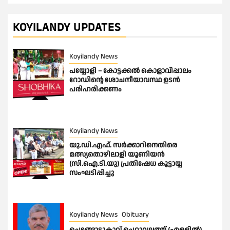
KOYILANDY UPDATES
Koyilandy News
പയ്യോളി – കോട്ടക്കൽ കൊളാവിപ്പാലം
റോഡിൻ്റെ ശോചനീയാവസ്ഥ ഉടൻ
പരിഹരിക്കണം
Koyilandy News
യു.ഡി.എഫ്. സർക്കാറിനെതിരെ
മത്സ്യതൊഴിലാളി യൂണിയൻ
(സി.ഐ.ടി.യു) പ്രതിഷേധ കൂട്ടായ്യ
സംഘടിപ്പിച്ചു
Koyilandy News
Obituary
ചെങ്ങോട്ടുകാവ് ചെറുവലത്ത് (എള്ളിൽ)