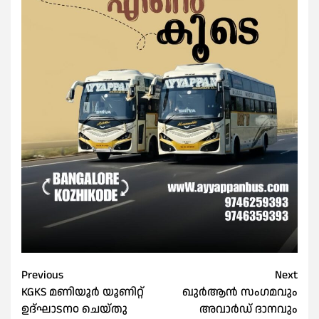
Post
Previous
Next
KGKS മണിയൂർ യൂണിറ്റ്
ഖുർആൻ സംഗമവും
navigation
ഉദ്ഘാടന൦ ചെയ്തു
അവാർഡ് ദാനവും