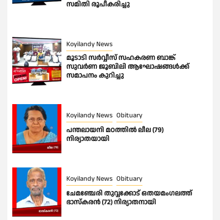
സമിതി രൂപീകരിച്ചു
Koyilandy News
മൂടാടി സർവ്വീസ് സഹകരണ ബാങ്ക്
സുവർണ ജൂബിലി ആഘോഷങ്ങൾക്ക്
സമാപനം കുറിച്ചു
Koyilandy News
Obituary
പന്തലായനി മഠത്തിൽ ലീല (79)
നിര്യാതയായി
Koyilandy News
Obituary
ചേമഞ്ചേരി തുവ്വക്കോട് ഒതയമംഗലത്ത്
ഭാസ്കരൻ (72) നിര്യാതനായി