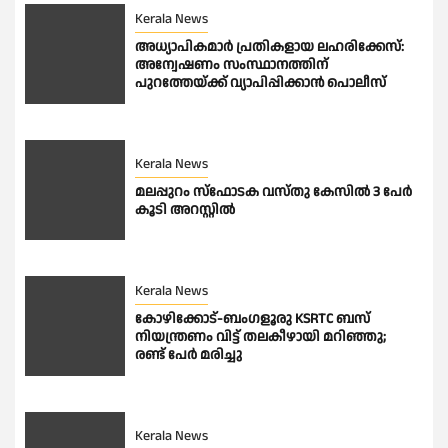
Kerala News
അധ്യാപികമാര്‍ പ്രതികളായ ലഹരിക്കേസ്:
അന്വേഷണം സംസ്ഥാനത്തിന്
പുറത്തേയ്ക്ക് വ്യാപിപ്പിക്കാന്‍ പൊലീസ്
Kerala News
മലപ്പുറം സ്ഫോടക വസ്തു കേസിൽ 3 പേർ
കൂടി അറസ്റ്റിൽ
Kerala News
കോഴിക്കോട്-ബംഗളൂരു KSRTC ബസ്
നിയന്ത്രണം വിട്ട് തലകീഴായി മറിഞ്ഞു;
രണ്ട് പേർ മരിച്ചു
Kerala News