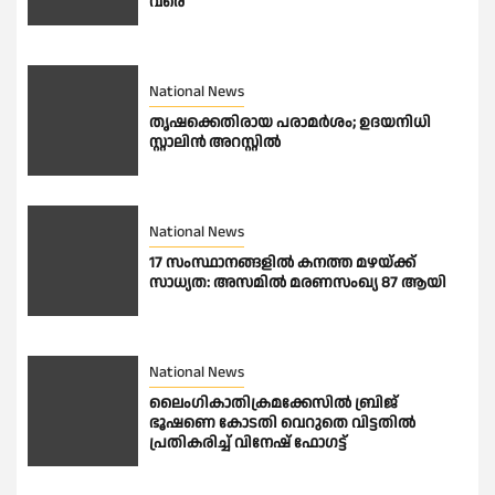
വരെ
National News
തൃഷക്കെതിരായ പരാമർശം; ഉദയനിധി
സ്റ്റാലിൻ അറസ്റ്റിൽ
National News
17 സംസ്ഥാനങ്ങളിൽ കനത്ത മഴയ്ക്ക്
സാധ്യത: അസമിൽ മരണസംഖ്യ 87 ആയി
National News
ലൈംഗികാതിക്രമക്കേസിൽ ബ്രിജ്
ഭൂഷണെ കോടതി വെറുതെ വിട്ടതിൽ
പ്രതികരിച്ച് വിനേഷ് ഫോഗട്ട്