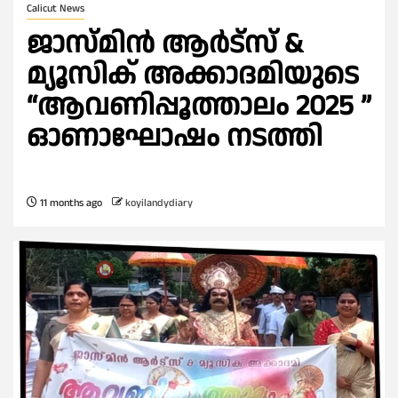
Calicut News
ജാസ്മിൻ ആർട്സ് &
മ്യൂസിക് അക്കാദമിയുടെ
“ആവണിപ്പൂത്താലം 2025 ”
ഓണാഘോഷം നടത്തി
11 months ago
koyilandydiary