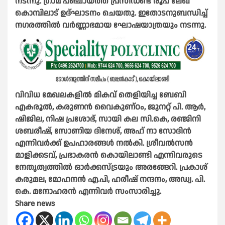
നടന്നു. ഗ്രാമ പഞ്ചായത്ത് പ്രസിഡണ്ട് രൂപ ലേഖ
കൊമ്പിലാട് ഉദ്ഘാടനം ചെയതു. ഇതോടനുബന്ധിച്ച്
നഗരത്തിൽ വർണ്ണാഭമായ ഘോഷയാത്രയും നടന്നു.
വിവിധ മേഖലകളിൽ മികവ് തെളിയിച്ച ബേബി
എകരൂൽ, കരുണൻ വൈകുണ്ഠം, ജുനറ്റ് പി. ആർ,
ഷിജില, നിഷ പ്രശോഭ്, സായി കല സി.കെ, രഞ്ജിനി
ശബരീഷ്, സോണിയ ദിനേശ്, അഹ് നാ സോദിൻ
എന്നിവർക്ക് ഉപഹാരങ്ങൾ നൽകി. ശ്രീവൽസൻ
മാളിക്കടവ്, പ്രഭാകരൻ കൊയിലാണ്ടി എന്നിവരുടെ
നേതൃത്വത്തിൽ ഓർക്കസ്ട്രയും അരങ്ങേറി. പ്രകാശ്
കരുമല, മോഹനൻ എ.പി, ഹരീഷ് നന്ദനം, അഡ്വ. പി.
കെ. മനോഹരൻ എന്നിവർ സംസാരിച്ചു.
Share news