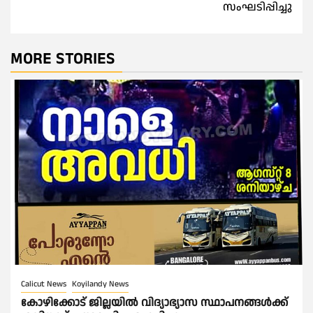
സംഘടിപ്പിച്ചു
MORE STORIES
Calicut News
Koyilandy News
കോഴിക്കോട് ജില്ലയിൽ വിദ്യാഭ്യാസ സ്ഥാപനങ്ങൾക്ക്