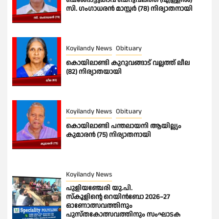
സി. ഗംഗാധരൻ മാസ്റ്റർ (78) നിര്യാതനായി
Koyilandy News
Obituary
കൊയിലാണ്ടി കുറുവങ്ങാട് വല്ലത്ത് ലീല
(82) നിര്യാതയായി
Koyilandy News
Obituary
കൊയിലാണ്ടി പന്തലായനി ആയില്ല്യം
കുമാരൻ (75) നിര്യാതനായി
Koyilandy News
പുളിയഞ്ചേരി യു.പി.
സ്‌കൂളിന്റെ റെയിൻബോ 2026–27
ഓണോത്സവത്തിനും
പുസ്തകോത്സവത്തിനും സംഘാടക