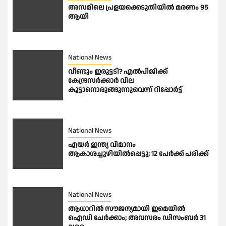
അസമിലെ പ്രളയക്കെടുതിയില്‍ മരണം 95
ആയി
National News
വീണ്ടും ഇരുട്ടടി? എല്‍പിജിക്ക്
കേന്ദ്രസർക്കാർ വില
കൂട്ടാനൊരുങ്ങുന്നുവെന്ന് റിപ്പോർട്ട്
National News
എയർ ഇന്ത്യ വിമാനം
ആകാശച്ചുഴിയിൽപ്പെട്ടു; 12 പേർക്ക് പരിക്ക്
National News
ആധാറിൽ സൗജന്യമായി ഇമെയില്‍
ഐഡി ചേര്‍ക്കാം; അവസരം ഡിസംബര്‍ 31