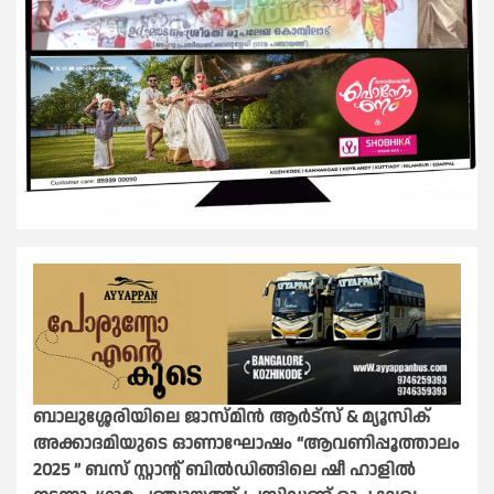
ബാലുശ്ശേരിയിലെ ജാസ്മിൻ ആർട്സ് & മ്യൂസിക്
അക്കാദമിയുടെ ഓണാഘോഷം “ആവണിപ്പൂത്താലം
2025 ” ബസ് സ്റ്റാൻ്റ് ബിൽഡിങ്ങിലെ ഷീ ഹാളിൽ