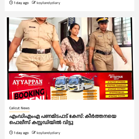
1 day ago
koyilandydiary
Calicut News
എംഡിഎംഎ പണമിടപാട് കേസ്: കീർത്തനയെ
പൊലീസ് കസ്റ്റഡിയിൽ വിട്ടു
1 day ago
koyilandydiary