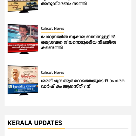
അനുസ്മരണം നടത്തി
Calicut News
പേരാമ്പ്രയിൽ സ്വകാര്യ ബസിനുള്ളിൽ
ഡ്രൈവറെ ജീവനൊടുക്കിയ നിലയിൽ
കണ്ടെത്തി
Calicut News
ശരത് ചന്ദ്ര ആർ മറാത്തെയുടെ 13-ാം ചരമ
വാർഷികം ആഗസ്ത് 7 ന്
KERALA UPDATES