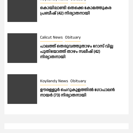
കൊയിലാണ്ടി തെക്കെ കോമത്തുകര
പ്രബീഷ് (42) നിര്യാതനായി
Calicut News
Obituary
പാലത്ത് തെരുവത്തുതാഴം റോസ് വില്ല
പുതിയോത്ത് താഴം സലീഷ് (42)
നിര്യാതനായി
Koyilandy News
Obituary
ഊരള്ളൂര്‍ ചെറുകുളത്തിൽ ഗോപാലൻ
നായർ (73) നിര്യാതനായി