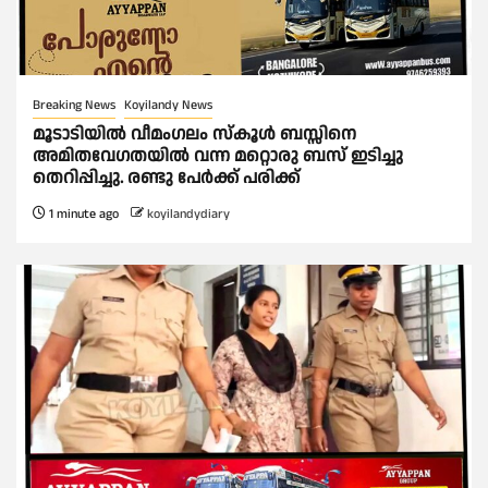
Breaking News
Koyilandy News
മൂടാടിയിൽ വീമംഗലം സ്കൂൾ ബസ്സിനെ
അമിതവേഗതയിൽ വന്ന മറ്റൊരു ബസ് ഇടിച്ചു
തെറിപ്പിച്ചു. രണ്ടു പേർക്ക് പരിക്ക്
1 minute ago
koyilandydiary