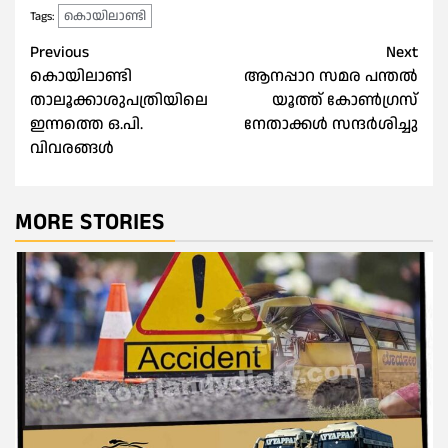
കൊയിലാണ്ടി
Tags:
Post
Previous
Next
കൊയിലാണ്ടി
ആനപ്പാറ സമര പന്തൽ
navigation
താലൂക്കാശുപത്രിയിലെ
യൂത്ത് കോൺഗ്രസ്
ഇന്നത്തെ ഒ.പി.
നേതാക്കൾ സന്ദർശിച്ചു
വിവരങ്ങൾ
MORE STORIES