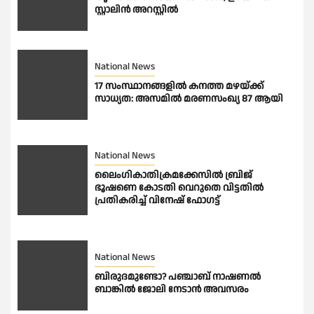
സ്റ്റാലിൻ അറസ്റ്റിൽ
National News
17 സംസ്ഥാനങ്ങളിൽ കനത്ത മഴയ്ക്ക്
സാധ്യത: അസമിൽ മരണസംഖ്യ 87 ആയി
National News
ലൈംഗികാതിക്രമക്കേസിൽ ബ്രിജ്
ഭൂഷണെ കോടതി വെറുതെ വിട്ടതിൽ
പ്രതികരിച്ച് വിനേഷ് ഫോഗട്ട്
National News
ബിരുദമുണ്ടോ? പഞ്ചാബ് നാഷണൽ
ബാങ്കിൽ ജോലി നേടാൻ അവസരം