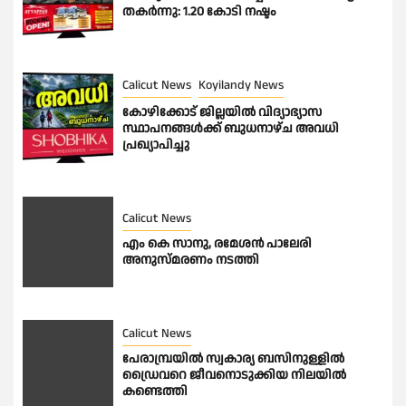
തകർന്നു: 1.20 കോടി നഷ്ടം
Calicut News
Koyilandy News
കോഴിക്കോട് ജില്ലയിൽ വിദ്യാഭ്യാസ
സ്ഥാപനങ്ങൾക്ക് ബുധനാഴ്ച അവധി
പ്രഖ്യാപിച്ചു
Calicut News
എം കെ സാനു, രമേശൻ പാലേരി
അനുസ്മരണം നടത്തി
Calicut News
പേരാമ്പ്രയിൽ സ്വകാര്യ ബസിനുള്ളിൽ
ഡ്രൈവറെ ജീവനൊടുക്കിയ നിലയിൽ
കണ്ടെത്തി