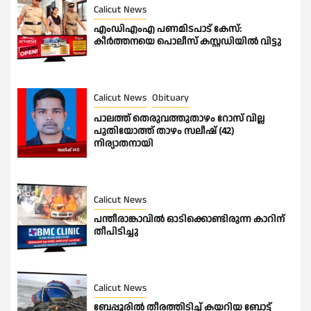
Calicut News
എംഡിഎംഎ പണമിടപാട് കേസ്:
കീർത്തനയെ പൊലീസ് കസ്റ്റഡിയിൽ വിട്ടു
Calicut News
Obituary
പാലത്ത് തെരുവത്തുതാഴം റോസ് വില്ല
പുതിയോത്ത് താഴം സലീഷ് (42)
നിര്യാതനായി
Calicut News
പന്തീരാങ്കാവിൽ ഓടിക്കൊണ്ടിരുന്ന കാറിന്
തീപിടിച്ചു
Calicut News
ബേപ്പൂരിൽ തീരത്തിടിച്ച് കയറിയ ബോട്ട്