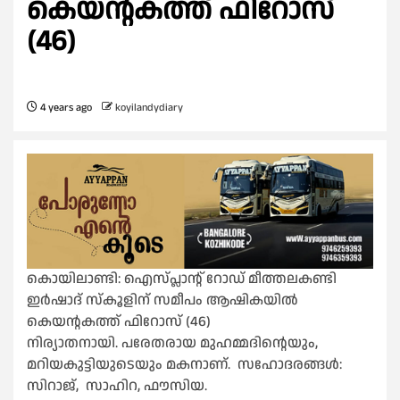
കെയൻ്റകത്ത് ഫിറോസ്
(46)
4 years ago
koyilandydiary
കൊയിലാണ്ടി: ഐസ്‌പ്ലാൻ്റ് റോഡ് മീത്തലകണ്ടി
ഇർഷാദ് സ്കൂളിന് സമീപം ആഷികയിൽ
കെയൻ്റകത്ത് ഫിറോസ് (46)
നിര്യാതനായി. പരേതരായ മുഹമ്മദിൻ്റെയും,
മറിയകുട്ടിയുടെയും മകനാണ്. സഹോദരങ്ങൾ:
സിറാജ്, സാഹിറ, ഫൗസിയ.