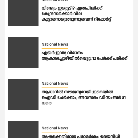
വീണ്ടും ഇരുട്ടടി? എല്‍പിജിക്ക്
കേന്ദ്രസർക്കാർ വില
കൂട്ടാനൊരുങ്ങുന്നുവെന്ന് റിപ്പോർട്ട്
National News
എയർ ഇന്ത്യ വിമാനം
ആകാശച്ചുഴിയിൽപ്പെട്ടു; 12 പേർക്ക് പരിക്ക്
National News
ആധാറിൽ സൗജന്യമായി ഇമെയില്‍
ഐഡി ചേര്‍ക്കാം; അവസരം ഡിസംബര്‍ 31
വരെ
National News
തൃഷക്കെതിരായ പരാമർശം; ഉദയനിധി