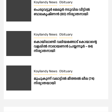
Koyilandy News
Obituary
പെരുവട്ടൂർ മേലൂർ നടുവില വീട്ടിൽ
ബാലകൃഷ്ണൻ (80) നിര്യാതനായി
Koyilandy News
Obituary
കൊയിലാണ്ടി വലിയമങ്ങാട് കോയാൻ്റെ
വളപ്പിൽ നാരായണൻ (പയ്യന്നൂർ – 84)
നിര്യാതനായി
Koyilandy News
Obituary
മുചുകുന്ന് വലാട്ടിൽ മീത്തൽ ലീല (74)
നിര്യാതയായി