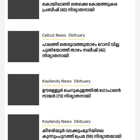
കൊയിലാണ്ടി തെക്കെ കോമത്തുകര
പ്രബീഷ് (42) നിര്യാതനായി
Calicut News
Obituary
പാലത്ത് തെരുവത്തുതാഴം റോസ് വില്ല
പുതിയോത്ത് താഴം സലീഷ് (42)
നിര്യാതനായി
Koyilandy News
Obituary
ഊരള്ളൂര്‍ ചെറുകുളത്തിൽ ഗോപാലൻ
നായർ (73) നിര്യാതനായി
Koyilandy News
Obituary
കീഴരിയൂർ വടക്കുംമുറിയിലെ
കുന്നുംപുറത്ത് പ്രേമ (59) നിര്യാതയായി