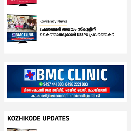
Koyilandy News
ചേമഞ്ചേരി അഭയം സ്കൂളിന്
കൈത്താങ്ങുമായി KSSPU പ്രവർത്തകർ
KOZHIKODE UPDATES