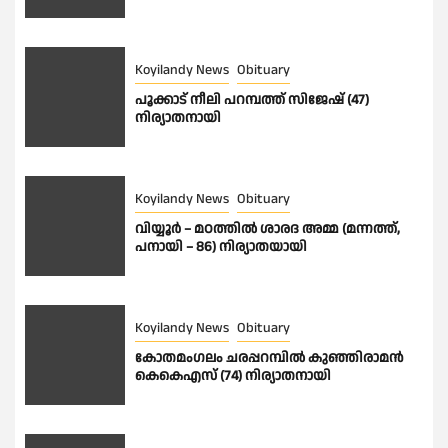
Koyilandy News
Obituary
പൂക്കാട് നീലി പറമ്പത്ത് സിജേഷ് (47)
നിര്യാതനായി
Koyilandy News
Obituary
വിയ്യൂർ – മഠത്തിൽ ശാരദ അമ്മ (മന്നത്ത്,
പനായി – 86) നിര്യാതയായി
Koyilandy News
Obituary
കോതമംഗലം ചരപ്പറമ്പിൽ കുഞ്ഞിരാമൻ
കെകെഎസ് (74) നിര്യാതനായി