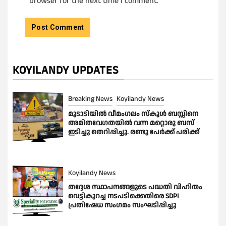
browser for the next time I comment.
KOYILANDY UPDATES
Breaking News
Koyilandy News
മൂടാടിയിൽ വീമംഗലം സ്കൂൾ ബസ്സിനെ
അമിതവേഗതയിൽ വന്ന മറ്റൊരു ബസ്
ഇടിച്ചു തെറിപ്പിച്ചു. രണ്ടു പേർക്ക് പരിക്ക്
Koyilandy News
തദ്ദേശ സ്ഥാപനങ്ങളുടെ പദ്ധതി വിഹിതം
വെട്ടികുറച്ച നടപടിക്കെതിരെ SDPI
പ്രതിഷേധ സംഗമം സംഘടിപ്പിച്ചു