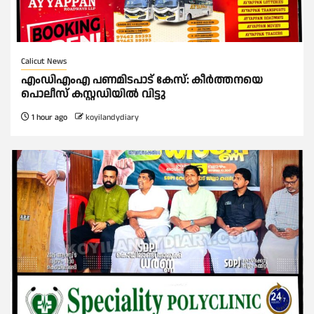
Calicut News
എംഡിഎംഎ പണമിടപാട് കേസ്: കീർത്തനയെ
പൊലീസ് കസ്റ്റഡിയിൽ വിട്ടു
1 hour ago
koyilandydiary