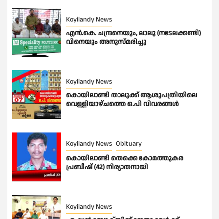
Koyilandy News
എൻ.കെ. ചന്ദ്രനെയും, ലാലു (നടേലക്കണ്ടി)
വിനെയും അനുസ്മരിച്ചു
Koyilandy News
കൊയിലാണ്ടി താലൂക്ക് ആശുപത്രിയിലെ
വെള്ളിയാഴ്ചത്തെ ഒ.പി വിവരങ്ങൾ
Koyilandy News
Obituary
കൊയിലാണ്ടി തെക്കെ കോമത്തുകര
പ്രബീഷ് (42) നിര്യാതനായി
Koyilandy News