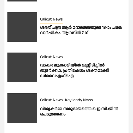
Calicut News
ശരത് ചന്ദ്ര ആർ മറാത്തെയുടെ 13-ാം ചരമ
വാർഷികം ആഗസ്ത് 7 ന്
Calicut News
വടകര മുക്കാളിയിൽ മണ്ണിടിച്ചിൽ
തുടർക്കഥ; പ്രതിഷേധം ശക്തമാക്കി
ഡിവൈഎഫ്ഐ
Calicut News
Koyilandy News
വിശ്വകർമ്മ സമുദായത്തെ ഒ.ഇ.സി.യിൽ
പെടുത്തണം