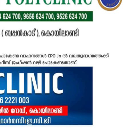
ിറ പോകേണ്ട വാഹനങ്ങൾ CPO Jn ൽ വലതുഭാഗത്തേക്ക്
ഓഫീസ് ജംഗ്ഷൻ വഴി പോകേണ്ടതാണ്.