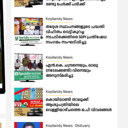
രണ്ടു പേർക്ക് പരിക്ക്
Koyilandy News
തദ്ദേശ സ്ഥാപനങ്ങളുടെ പദ്ധതി
വിഹിതം വെട്ടികുറച്ച
നടപടിക്കെതിരെ SDPI പ്രതിഷേധ
സംഗമം സംഘടിപ്പിച്ചു
Koyilandy News
എൻ.കെ. ചന്ദ്രനെയും, ലാലു
(നടേലക്കണ്ടി) വിനെയും
അനുസ്മരിച്ചു
Koyilandy News
കൊയിലാണ്ടി താലൂക്ക്
ആശുപത്രിയിലെ
വെള്ളിയാഴ്ചത്തെ ഒ.പി വിവരങ്ങൾ
Koyilandy News
Obituary