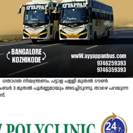
ഗതാഗത നിയന്ത്രണം. പട്ടാള പള്ളി മുതൽ ടൗൺ
ബർ 3 മുതൽ പൂർണ്ണമായും അടച്ചിടുന്നു. താഴെ പറയുന്ന
്.