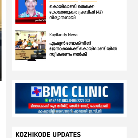
കൊയിലാണ്ടി തെക്കെ
കോമത്തുകര പ്രബീഷ് (42)
നിര്യാതനായി
Koyilandy News
ഏഷ്യൻ ബോക്സിങ്
ജേതാക്കൾക്ക് കൊയിലാണ്ടിയിൽ
സ്വീകരണം നൽകി
KOZHIKODE UPDATES