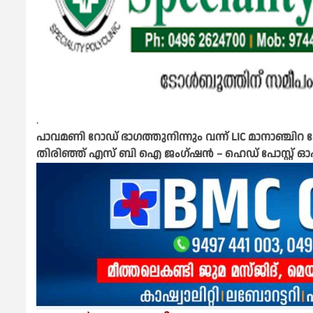
.
പാവമണി റോഡ് ഭാഗത്തുനിന്നും വന്ന് LIC മാനാഞ്ച
തിരിഞ്ഞ് എസ് ബി ഐ ജംഗ്ഷൻ – ഹെഡ് പോസ്റ്റ് 