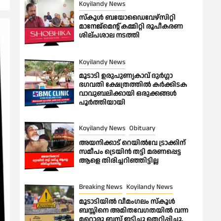
Koyilandy News
സ്കൂൾ ബയോഡൈവേഴ്സിറ്റി
മാനേജ്മെന്റ് കമ്മിറ്റി രൂപീകരണ
ശില്പശാല നടത്തി
Koyilandy News
മൂടാടി ഉരുപുണ്യകാവ് ദുർഗ്ഗാ
ഭഗവതി ക്ഷേത്രത്തിൽ കർക്കിടക
വാവുബലിക്കായി ഒരുക്കങ്ങൾ
പൂർത്തിയായി
Koyilandy News
Obituary
അയനിക്കാട് റെയിൽവേ ട്രാക്കിന്
സമീപം ട്രെയിൻ തട്ടി മരണപ്പെട്ട
ആളെ തിരിച്ചറിഞ്ഞിട്ടില്ല
Breaking News
Koyilandy News
മൂടാടിയിൽ വീമംഗലം സ്കൂൾ
ബസ്സിനെ അമിതവേഗതയിൽ വന്ന
മറ്റൊരു ബസ് ഇടിച്ചു തെറിപ്പിച്ചു.