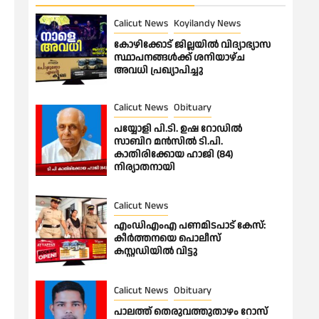
Calicut News
Koyilandy News
കോഴിക്കോട് ജില്ലയിൽ വിദ്യാഭ്യാസ
സ്ഥാപനങ്ങൾക്ക് ശനിയാഴ്ച
അവധി പ്രഖ്യാപിച്ചു
Calicut News
Obituary
പയ്യോളി പി.ടി. ഉഷ റോഡിൽ
സാബിറ മൻസിൽ ടി.പി.
കാതിരിക്കോയ ഹാജി (84)
നിര്യാതനായി
Calicut News
എംഡിഎംഎ പണമിടപാട് കേസ്:
കീർത്തനയെ പൊലീസ്
കസ്റ്റഡിയിൽ വിട്ടു
Calicut News
Obituary
പാലത്ത് തെരുവത്തുതാഴം റോസ്