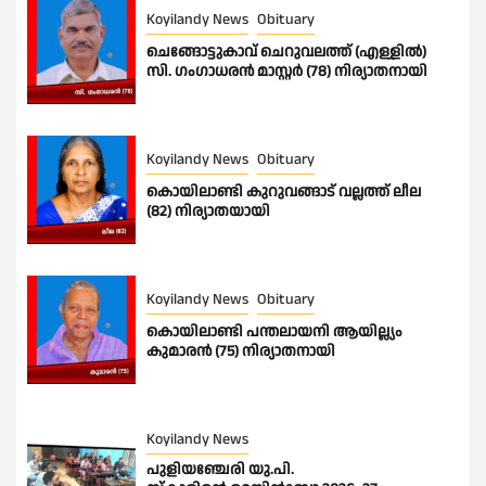
Koyilandy News
Obituary
ചെങ്ങോട്ടുകാവ് ചെറുവലത്ത് (എള്ളിൽ)
സി. ഗംഗാധരൻ മാസ്റ്റർ (78) നിര്യാതനായി
Koyilandy News
Obituary
കൊയിലാണ്ടി കുറുവങ്ങാട് വല്ലത്ത് ലീല
(82) നിര്യാതയായി
Koyilandy News
Obituary
കൊയിലാണ്ടി പന്തലായനി ആയില്ല്യം
കുമാരൻ (75) നിര്യാതനായി
Koyilandy News
പുളിയഞ്ചേരി യു.പി.