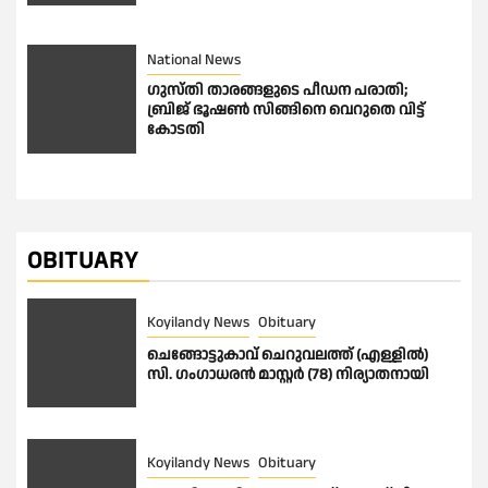
National News
ഗുസ്തി താരങ്ങളുടെ പീഡന പരാതി;
ബ്രിജ് ഭൂഷണ്‍ സിങ്ങിനെ വെറുതെ വിട്ട്
കോടതി
OBITUARY
Koyilandy News
Obituary
ചെങ്ങോട്ടുകാവ് ചെറുവലത്ത് (എള്ളിൽ)
സി. ഗംഗാധരൻ മാസ്റ്റർ (78) നിര്യാതനായി
Koyilandy News
Obituary