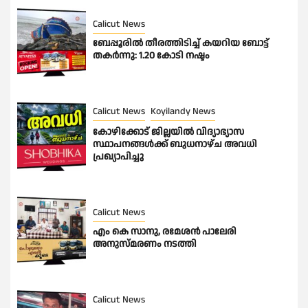
Calicut News
ബേപ്പൂരിൽ തീരത്തിടിച്ച് കയറിയ ബോട്ട്
തകർന്നു: 1.20 കോടി നഷ്ടം
Calicut News
Koyilandy News
കോഴിക്കോട് ജില്ലയിൽ വിദ്യാഭ്യാസ
സ്ഥാപനങ്ങൾക്ക് ബുധനാഴ്ച അവധി
പ്രഖ്യാപിച്ചു
Calicut News
എം കെ സാനു, രമേശൻ പാലേരി
അനുസ്മരണം നടത്തി
Calicut News