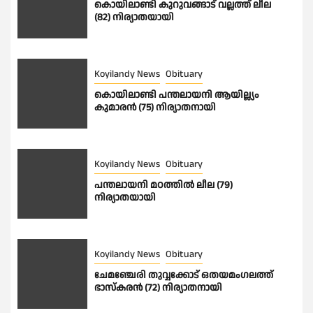
കൊയിലാണ്ടി കുറുവങ്ങാട് വല്ലത്ത് ലീല
(82) നിര്യാതയായി
Koyilandy News
Obituary
കൊയിലാണ്ടി പന്തലായനി ആയില്ല്യം
കുമാരൻ (75) നിര്യാതനായി
Koyilandy News
Obituary
പന്തലായനി മഠത്തിൽ ലീല (79)
നിര്യാതയായി
Koyilandy News
Obituary
ചേമഞ്ചേരി തുവ്വക്കോട് ഒതയമംഗലത്ത്
ഭാസ്കരൻ (72) നിര്യാതനായി