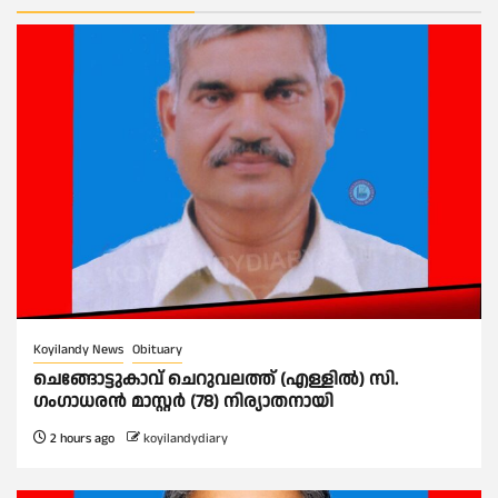
Koyilandy News
Obituary
ചെങ്ങോട്ടുകാവ് ചെറുവലത്ത് (എള്ളിൽ) സി.
ഗംഗാധരൻ മാസ്റ്റർ (78) നിര്യാതനായി
2 hours ago
koyilandydiary