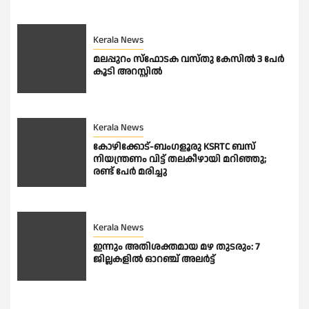
Kerala News
മലപ്പുറം സ്ഫോടക വസ്തു കേസിൽ 3 പേർ
കൂടി അറസ്റ്റിൽ
Kerala News
കോഴിക്കോട്-ബംഗളൂരു KSRTC ബസ്
നിയന്ത്രണം വിട്ട് തലകീഴായി മറിഞ്ഞു;
രണ്ട് പേർ മരിച്ചു
Kerala News
ഇന്നും അതിശക്തമായ മഴ തുടരും: 7
ജില്ലകളിൽ ഓറഞ്ച് അലർട്ട്