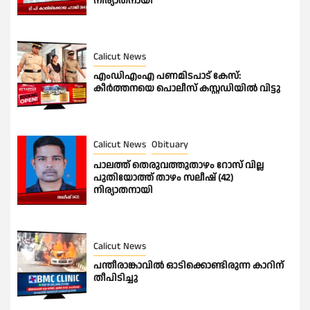
നിര്യാതനായി
Calicut News
എംഡിഎംഎ പണമിടപാട് കേസ്:
കീർത്തനയെ പൊലീസ് കസ്റ്റഡിയിൽ വിട്ടു
Calicut News
Obituary
പാലത്ത് തെരുവത്തുതാഴം റോസ് വില്ല
പുതിയോത്ത് താഴം സലീഷ് (42)
നിര്യാതനായി
Calicut News
പന്തീരാങ്കാവിൽ ഓടിക്കൊണ്ടിരുന്ന കാറിന്
തീപിടിച്ചു