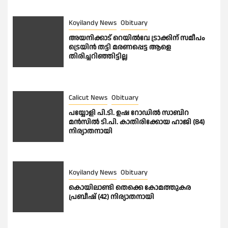
Koyilandy News
Obituary
അയനിക്കാട് റെയിൽവേ ട്രാക്കിന് സമീപം
ട്രെയിൻ തട്ടി മരണപ്പെട്ട ആളെ
തിരിച്ചറിഞ്ഞിട്ടില്ല
Calicut News
Obituary
പയ്യോളി പി.ടി. ഉഷ റോഡിൽ സാബിറ
മൻസിൽ ടി.പി. കാതിരിക്കോയ ഹാജി (84)
നിര്യാതനായി
Koyilandy News
Obituary
കൊയിലാണ്ടി തെക്കെ കോമത്തുകര
പ്രബീഷ് (42) നിര്യാതനായി