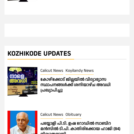
KOZHIKODE UPDATES
Calicut News
Koyilandy News
കോഴിക്കോട് ജില്ലയിൽ വിദ്യാഭ്യാസ
സ്ഥാപനങ്ങൾക്ക് ശനിയാഴ്ച അവധി
പ്രഖ്യാപിച്ചു
Calicut News
Obituary
പയ്യോളി പി.ടി. ഉഷ റോഡിൽ സാബിറ
മൻസിൽ ടി.പി. കാതിരിക്കോയ ഹാജി (84)