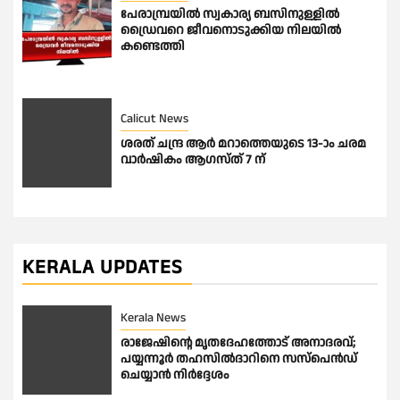
പേരാമ്പ്രയിൽ സ്വകാര്യ ബസിനുള്ളിൽ
ഡ്രൈവറെ ജീവനൊടുക്കിയ നിലയിൽ
കണ്ടെത്തി
Calicut News
ശരത് ചന്ദ്ര ആർ മറാത്തെയുടെ 13-ാം ചരമ
വാർഷികം ആഗസ്ത് 7 ന്
KERALA UPDATES
Kerala News
രാജേഷിന്റെ മൃതദേഹത്തോട് അനാദരവ്;
പയ്യന്നൂർ തഹസിൽദാറിനെ സസ്പെൻഡ്
ചെയ്യാൻ നിർദ്ദേശം