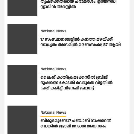
തൃഷക്കെതിരായ പരാമർശം; ഉദയനിധി
സ്റ്റാലിൻ അറസ്റ്റിൽ
National News
17 സംസ്ഥാനങ്ങളിൽ കനത്ത മഴയ്ക്ക്
സാധ്യത: അസമിൽ മരണസംഖ്യ 87 ആയി
National News
ലൈംഗികാതിക്രമക്കേസിൽ ബ്രിജ്
ഭൂഷണെ കോടതി വെറുതെ വിട്ടതിൽ
പ്രതികരിച്ച് വിനേഷ് ഫോഗട്ട്
National News
ബിരുദമുണ്ടോ? പഞ്ചാബ് നാഷണൽ
ബാങ്കിൽ ജോലി നേടാൻ അവസരം