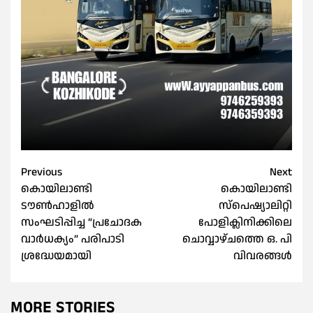
Post
Previous
Next
കൊയിലാണ്ടി
കൊയിലാണ്ടി
navigation
ടൗൺഹാളിൽ
സ്പെഷ്യാലിറ്റി
സംഘടിപ്പിച്ച “പ്രചോദക
പോളിക്ലിനിക്കിലെ
വാർധക്യം” പരിപാടി
ചൊവ്വാഴ്ചത്തെ ഒ. പി
ശ്രദ്ധേയമായി
വിവരങ്ങൾ
MORE STORIES