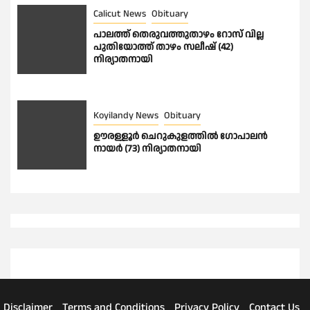
Calicut News
Obituary
പാലത്ത് തെരുവത്തുതാഴം റോസ് വില്ല
പുതിയോത്ത് താഴം സലീഷ് (42)
നിര്യാതനായി
Koyilandy News
Obituary
ഊരള്ളൂര്‍ ചെറുകുളത്തിൽ ഗോപാലൻ
നായർ (73) നിര്യാതനായി
Disclaimer
Terms and Conditions
Privacy Policy
Contact Us