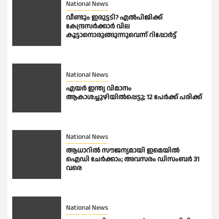
National News
വീണ്ടും ഇരുട്ടടി? എല്‍പിജിക്ക്
കേന്ദ്രസർക്കാർ വില
കൂട്ടാനൊരുങ്ങുന്നുവെന്ന് റിപ്പോർട്ട്
National News
എയർ ഇന്ത്യ വിമാനം
ആകാശച്ചുഴിയിൽപ്പെട്ടു; 12 പേർക്ക് പരിക്ക്
National News
ആധാറിൽ സൗജന്യമായി ഇമെയില്‍
ഐഡി ചേര്‍ക്കാം; അവസരം ഡിസംബര്‍ 31
വരെ
National News