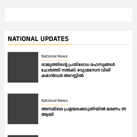
NATIONAL UPDATES
National News
രാജ്യത്തിൻ്റെ പ്രതിരോധ രഹസ്യങ്ങൾ
ചോർത്തി നൽകി: വ്യോമസേന വിങ്
കമാൻഡർ അറസ്റ്റിൽ
National News
അസമിലെ പ്രളയക്കെടുതിയില്‍ മരണം 95
ആയി