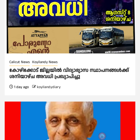
Calicut News
Koyilandy News
കോഴിക്കോട് ജില്ലയിൽ വിദ്യാഭ്യാസ സ്ഥാപനങ്ങൾക്ക്
ശനിയാഴ്ച അവധി പ്രഖ്യാപിച്ചു
1 day ago
koyilandydiary