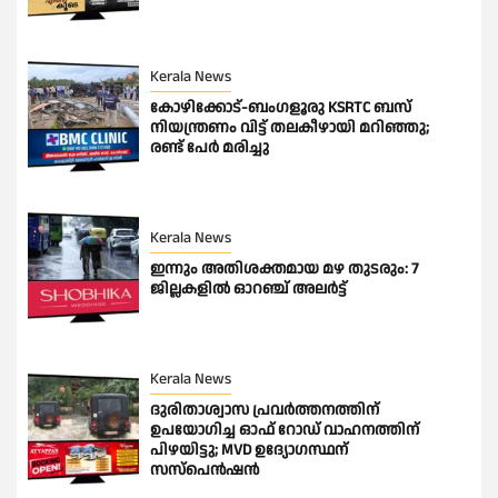
Kerala News
കോഴിക്കോട്-ബംഗളൂരു KSRTC ബസ്
നിയന്ത്രണം വിട്ട് തലകീഴായി മറിഞ്ഞു;
രണ്ട് പേർ മരിച്ചു
Kerala News
ഇന്നും അതിശക്തമായ മഴ തുടരും: 7
ജില്ലകളിൽ ഓറഞ്ച് അലർട്ട്
Kerala News
ദുരിതാശ്വാസ പ്രവർത്തനത്തിന്
ഉപയോഗിച്ച ഓഫ് റോഡ് വാഹനത്തിന്
പിഴയിട്ടു; MVD ഉദ്യോഗസ്ഥന്
സസ്പെൻഷൻ