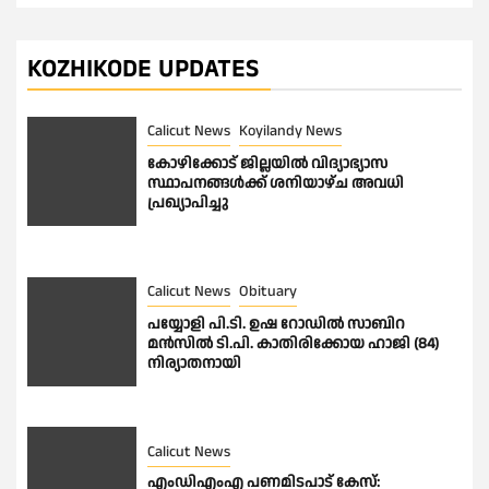
KOZHIKODE UPDATES
Calicut News
Koyilandy News
കോഴിക്കോട് ജില്ലയിൽ വിദ്യാഭ്യാസ
സ്ഥാപനങ്ങൾക്ക് ശനിയാഴ്ച അവധി
പ്രഖ്യാപിച്ചു
Calicut News
Obituary
പയ്യോളി പി.ടി. ഉഷ റോഡിൽ സാബിറ
മൻസിൽ ടി.പി. കാതിരിക്കോയ ഹാജി (84)
നിര്യാതനായി
Calicut News
എംഡിഎംഎ പണമിടപാട് കേസ്: