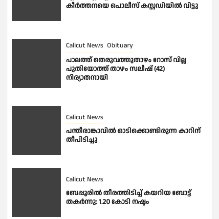
കീർത്തനയെ പൊലീസ് കസ്റ്റഡിയിൽ വിട്ടു
Calicut News
Obituary
പാലത്ത് തെരുവത്തുതാഴം റോസ് വില്ല
പുതിയോത്ത് താഴം സലീഷ് (42)
നിര്യാതനായി
Calicut News
പന്തീരാങ്കാവിൽ ഓടിക്കൊണ്ടിരുന്ന കാറിന്
തീപിടിച്ചു
Calicut News
ബേപ്പൂരിൽ തീരത്തിടിച്ച് കയറിയ ബോട്ട്
തകർന്നു: 1.20 കോടി നഷ്ടം