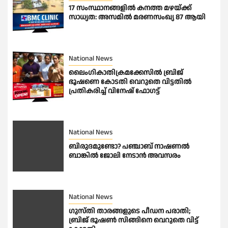
17 സംസ്ഥാനങ്ങളിൽ കനത്ത മഴയ്ക്ക്
സാധ്യത: അസമിൽ മരണസംഖ്യ 87 ആയി
National News
ലൈംഗികാതിക്രമക്കേസിൽ ബ്രിജ്
ഭൂഷണെ കോടതി വെറുതെ വിട്ടതിൽ
പ്രതികരിച്ച് വിനേഷ് ഫോഗട്ട്
National News
ബിരുദമുണ്ടോ? പഞ്ചാബ് നാഷണൽ
ബാങ്കിൽ ജോലി നേടാൻ അവസരം
National News
ഗുസ്തി താരങ്ങളുടെ പീഡന പരാതി;
ബ്രിജ് ഭൂഷണ്‍ സിങ്ങിനെ വെറുതെ വിട്ട്