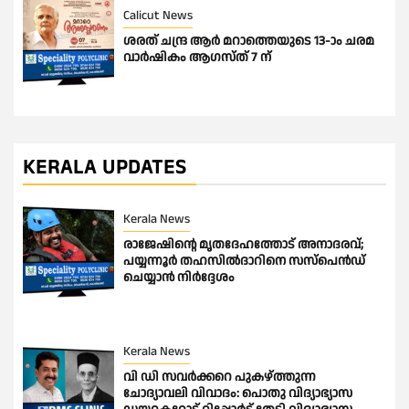
Calicut News
ശരത് ചന്ദ്ര ആർ മറാത്തെയുടെ 13-ാം ചരമ
വാർഷികം ആഗസ്ത് 7 ന്
KERALA UPDATES
Kerala News
രാജേഷിന്റെ മൃതദേഹത്തോട് അനാദരവ്;
പയ്യന്നൂർ തഹസിൽദാറിനെ സസ്പെൻഡ്
ചെയ്യാൻ നിർദ്ദേശം
Kerala News
വി ഡി സവർക്കറെ പുകഴ്ത്തുന്ന
ചോദ്യാവലി വിവാദം: പൊതു വിദ്യാഭ്യാസ