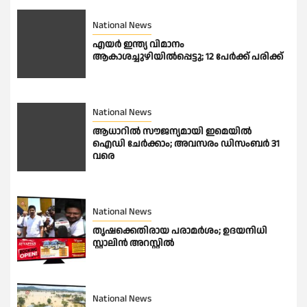
National News
എയർ ഇന്ത്യ വിമാനം
ആകാശച്ചുഴിയിൽപ്പെട്ടു; 12 പേർക്ക് പരിക്ക്
National News
ആധാറിൽ സൗജന്യമായി ഇമെയില്‍
ഐഡി ചേര്‍ക്കാം; അവസരം ഡിസംബര്‍ 31
വരെ
National News
തൃഷക്കെതിരായ പരാമർശം; ഉദയനിധി
സ്റ്റാലിൻ അറസ്റ്റിൽ
National News