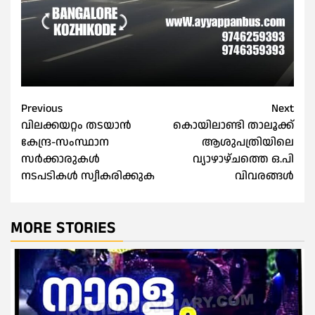
Post
Previous
Next
വിലക്കയറ്റം തടയാൻ
കൊയിലാണ്ടി താലൂക്ക്
navigation
കേന്ദ്ര-സംസ്ഥാന
ആശുപത്രിയിലെ
സർക്കാരുകൾ
വ്യാഴാഴ്ചത്തെ ഒ.പി
നടപടികൾ സ്വീകരിക്കുക
വിവരങ്ങൾ
MORE STORIES