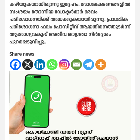
കഴിയുകയായിരുന്നു ഇദ്ദേഹം. രോഗലക്ഷണങ്ങളിൽ
സംശയം തോന്നിയ ഡോക്ടർമാർ ശ്രവം
പരിശോധനയ്ക്ക് അയക്കുകയായിരുന്നു. പ്രാഥമിക
പരിശോധനാ ഫലം പോസിറ്റീവ് ആയതിനെത്തുടർന്ന്
ആരോഗ്യവകുപ്പ് അതീവ ജാഗ്രതാ നിർദ്ദേശം
പുറപ്പെടുവിച്ചു..
Share news