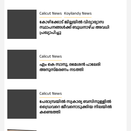
Calicut News
Koyilandy News
കോഴിക്കോട് ജില്ലയിൽ വിദ്യാഭ്യാസ
സ്ഥാപനങ്ങൾക്ക് ബുധനാഴ്ച അവധി
പ്രഖ്യാപിച്ചു
Calicut News
എം കെ സാനു, രമേശൻ പാലേരി
അനുസ്മരണം നടത്തി
Calicut News
പേരാമ്പ്രയിൽ സ്വകാര്യ ബസിനുള്ളിൽ
ഡ്രൈവറെ ജീവനൊടുക്കിയ നിലയിൽ
കണ്ടെത്തി