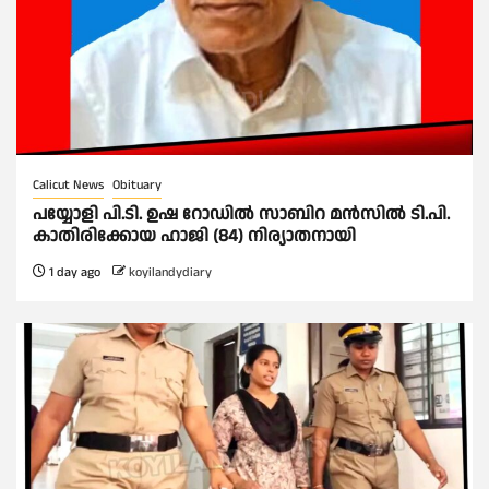
Calicut News
Obituary
പയ്യോളി പി.ടി. ഉഷ റോഡിൽ സാബിറ മൻസിൽ ടി.പി.
കാതിരിക്കോയ ഹാജി (84) നിര്യാതനായി
1 day ago
koyilandydiary