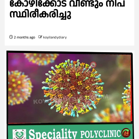
കോഴിക്കോട് വീണ്ടും നിപ
സ്ഥിരീകരിച്ചു
2 months ago
koyilandydiary