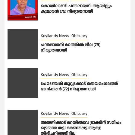
കൊയിലാണ്ടി പന്തലായനി ആയില്ല്യം
കുമാരൻ (75) നിര്യാതനായി
Koyilandy News
Obituary
പന്തലായനി മഠത്തിൽ ലീല (79)
നിര്യാതയായി
Koyilandy News
Obituary
ചേമഞ്ചേരി തുവ്വക്കോട് ഒതയമംഗലത്ത്
ഭാസ്കരൻ (72) നിര്യാതനായി
Koyilandy News
Obituary
അയനിക്കാട് റെയിൽവേ ട്രാക്കിന് സമീപം
ട്രെയിൻ തട്ടി മരണപ്പെട്ട ആളെ
തിരിച്ചറിഞ്ഞിട്ടില്ല