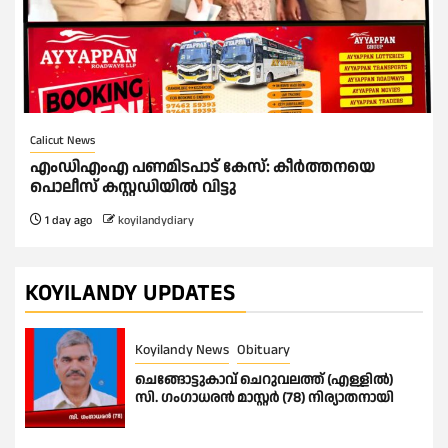
Calicut News
എംഡിഎംഎ പണമിടപാട് കേസ്: കീർത്തനയെ
പൊലീസ് കസ്റ്റഡിയിൽ വിട്ടു
1 day ago
koyilandydiary
KOYILANDY UPDATES
Koyilandy News
Obituary
ചെങ്ങോട്ടുകാവ് ചെറുവലത്ത് (എള്ളിൽ)
സി. ഗംഗാധരൻ മാസ്റ്റർ (78) നിര്യാതനായി