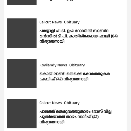
Calicut News
Obituary
പയ്യോളി പി.ടി. ഉഷ റോഡിൽ സാബിറ
മൻസിൽ ടി.പി. കാതിരിക്കോയ ഹാജി (84)
നിര്യാതനായി
Koyilandy News
Obituary
കൊയിലാണ്ടി തെക്കെ കോമത്തുകര
പ്രബീഷ് (42) നിര്യാതനായി
Calicut News
Obituary
പാലത്ത് തെരുവത്തുതാഴം റോസ് വില്ല
പുതിയോത്ത് താഴം സലീഷ് (42)
നിര്യാതനായി