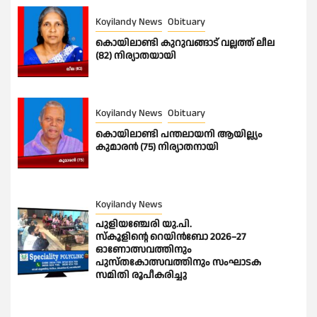
Koyilandy News
Obituary
കൊയിലാണ്ടി കുറുവങ്ങാട് വല്ലത്ത് ലീല
(82) നിര്യാതയായി
Koyilandy News
Obituary
കൊയിലാണ്ടി പന്തലായനി ആയില്ല്യം
കുമാരൻ (75) നിര്യാതനായി
Koyilandy News
പുളിയഞ്ചേരി യു.പി.
സ്‌കൂളിന്റെ റെയിൻബോ 2026–27
ഓണോത്സവത്തിനും
പുസ്തകോത്സവത്തിനും സംഘാടക
സമിതി രൂപീകരിച്ചു