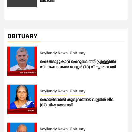
കോടതി
OBITUARY
Koyilandy News
Obituary
ചെങ്ങോട്ടുകാവ് ചെറുവലത്ത് (എള്ളിൽ)
സി. ഗംഗാധരൻ മാസ്റ്റർ (78) നിര്യാതനായി
Koyilandy News
Obituary
കൊയിലാണ്ടി കുറുവങ്ങാട് വല്ലത്ത് ലീല
(82) നിര്യാതയായി
Koyilandy News
Obituary