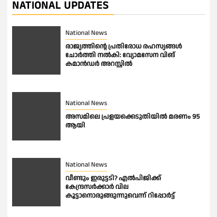
NATIONAL UPDATES
National News
രാജ്യത്തിൻ്റെ പ്രതിരോധ രഹസ്യങ്ങൾ
ചോർത്തി നൽകി: വ്യോമസേന വിങ്
കമാൻഡർ അറസ്റ്റിൽ
National News
അസമിലെ പ്രളയക്കെടുതിയില്‍ മരണം 95
ആയി
National News
വീണ്ടും ഇരുട്ടടി? എല്‍പിജിക്ക്
കേന്ദ്രസർക്കാർ വില
കൂട്ടാനൊരുങ്ങുന്നുവെന്ന് റിപ്പോർട്ട്