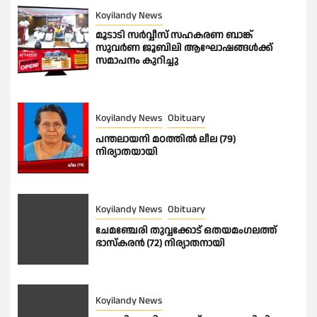
Koyilandy News
മൂടാടി സർവ്വീസ് സഹകരണ ബാങ്ക്
സുവർണ ജൂബിലി ആഘോഷങ്ങൾക്ക്
സമാപനം കുറിച്ചു
Koyilandy News
Obituary
പന്തലായനി മഠത്തിൽ ലീല (79)
നിര്യാതയായി
Koyilandy News
Obituary
ചേമഞ്ചേരി തുവ്വക്കോട് ഒതയമംഗലത്ത്
ഭാസ്കരൻ (72) നിര്യാതനായി
Koyilandy News