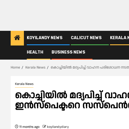
KOYILANDY NEWS
CALICUT NEWS
KERALA 
HEALTH
BUSINESS NEWS
Home
Kerala News
കൊച്ചിയിൽ മദ്യപിച്ച് വാഹന പരിശോധന നട
Kerala News
കൊച്ചിയിൽ മദ്യപിച്ച് 
ഇൻസ്പെക്ടറെ സസ്‌പെൻ
11 months ago
koyilandydiary