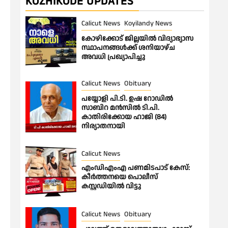
KOZHIKODE UPDATES
Calicut News
Koyilandy News
കോഴിക്കോട് ജില്ലയിൽ വിദ്യാഭ്യാസ
സ്ഥാപനങ്ങൾക്ക് ശനിയാഴ്ച
അവധി പ്രഖ്യാപിച്ചു
Calicut News
Obituary
പയ്യോളി പി.ടി. ഉഷ റോഡിൽ
സാബിറ മൻസിൽ ടി.പി.
കാതിരിക്കോയ ഹാജി (84)
നിര്യാതനായി
Calicut News
എംഡിഎംഎ പണമിടപാട് കേസ്:
കീർത്തനയെ പൊലീസ്
കസ്റ്റഡിയിൽ വിട്ടു
Calicut News
Obituary