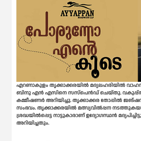
എറണാകുളം തൃക്കാക്കരയിൽ മദ്യലഹരിയിൽ വാഹന
ബിനു എൻ എസിനെ സസ്പെൻഡ് ചെയ്തു. വകുപ്പ്ത
കമ്മീഷണർ അറിയിച്ചു. തൃക്കാക്കര തോപ്പിൽ ജങ്
സംഭവം. തൃക്കാക്കരയിൽ മത്സ്യവിൽപ്പന നടത്തുകയാ
ശ്രദ്ധയിൽപ്പെട്ട നാട്ടുകാരാണ് ഉദ്യോ​ഗസ്ഥൻ മദ്യപി
അറിയിച്ചതും.