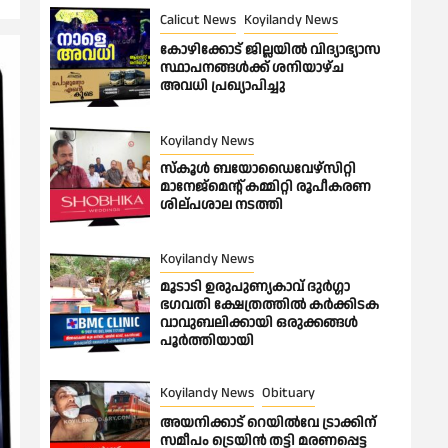
Calicut News
Koyilandy News
കോഴിക്കോട് ജില്ലയിൽ വിദ്യാഭ്യാസ
സ്ഥാപനങ്ങൾക്ക് ശനിയാഴ്ച
അവധി പ്രഖ്യാപിച്ചു
Koyilandy News
സ്കൂൾ ബയോഡൈവേഴ്സിറ്റി
മാനേജ്മെന്റ് കമ്മിറ്റി രൂപീകരണ
ശില്പശാല നടത്തി
Koyilandy News
മൂടാടി ഉരുപുണ്യകാവ് ദുർഗ്ഗാ
ഭഗവതി ക്ഷേത്രത്തിൽ കർക്കിടക
വാവുബലിക്കായി ഒരുക്കങ്ങൾ
പൂർത്തിയായി
Koyilandy News
Obituary
അയനിക്കാട് റെയിൽവേ ട്രാക്കിന്
സമീപം ട്രെയിൻ തട്ടി മരണപ്പെട്ട