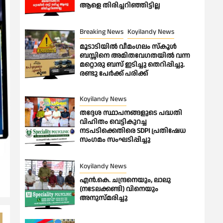
ആളെ തിരിച്ചറിഞ്ഞിട്ടില്ല
Breaking News
Koyilandy News
മൂടാടിയിൽ വീമംഗലം സ്കൂൾ
ബസ്സിനെ അമിതവേഗതയിൽ വന്ന
മറ്റൊരു ബസ് ഇടിച്ചു തെറിപ്പിച്ചു.
രണ്ടു പേർക്ക് പരിക്ക്
Koyilandy News
തദ്ദേശ സ്ഥാപനങ്ങളുടെ പദ്ധതി
വിഹിതം വെട്ടികുറച്ച
നടപടിക്കെതിരെ SDPI പ്രതിഷേധ
സംഗമം സംഘടിപ്പിച്ചു
Koyilandy News
എൻ.കെ. ചന്ദ്രനെയും, ലാലു
(നടേലക്കണ്ടി) വിനെയും
അനുസ്മരിച്ചു