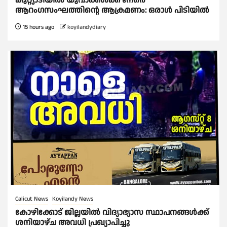
കുറ്റ്യാടിയിൽ യുവാക്കൾക്ക് നേരെ
ആറംഗസംഘത്തിൻ്റെ ആക്രമണം: ഒരാൾ പിടിയിൽ
15 hours ago
koyilandydiary
Calicut News
Koyilandy News
കോഴിക്കോട് ജില്ലയിൽ വിദ്യാഭ്യാസ സ്ഥാപനങ്ങൾക്ക്
ശനിയാഴ്ച അവധി പ്രഖ്യാപിച്ചു