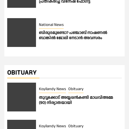
പ്രതികരിച്ച് വിനേഷ് ഫോഗട്ട്
National News
ബിരുദമുണ്ടോ? പഞ്ചാബ് നാഷണൽ
ബാങ്കിൽ ജോലി നേടാൻ അവസരം
OBITUARY
Koyilandy News
Obituary
തുവ്വക്കോട് അയ്യപ്പൻകണ്ടി മാധവിഅമ്മ
(90) നിര്യാതയായി
Koyilandy News
Obituary