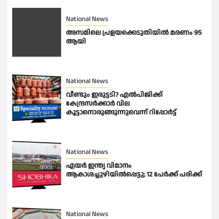
National News
അസമിലെ പ്രളയക്കെടുതിയില്‍ മരണം 95
ആയി
National News
വീണ്ടും ഇരുട്ടടി? എല്‍പിജിക്ക്
കേന്ദ്രസർക്കാർ വില
കൂട്ടാനൊരുങ്ങുന്നുവെന്ന് റിപ്പോർട്ട്
National News
എയർ ഇന്ത്യ വിമാനം
ആകാശച്ചുഴിയിൽപ്പെട്ടു; 12 പേർക്ക് പരിക്ക്
National News