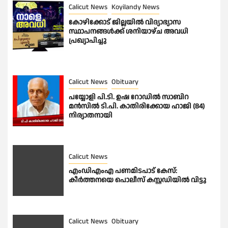
Calicut News
Koyilandy News
കോഴിക്കോട് ജില്ലയിൽ വിദ്യാഭ്യാസ
സ്ഥാപനങ്ങൾക്ക് ശനിയാഴ്ച അവധി
പ്രഖ്യാപിച്ചു
Calicut News
Obituary
പയ്യോളി പി.ടി. ഉഷ റോഡിൽ സാബിറ
മൻസിൽ ടി.പി. കാതിരിക്കോയ ഹാജി (84)
നിര്യാതനായി
Calicut News
എംഡിഎംഎ പണമിടപാട് കേസ്:
കീർത്തനയെ പൊലീസ് കസ്റ്റഡിയിൽ വിട്ടു
Calicut News
Obituary