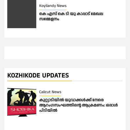
Koyilandy News
കെ എസ് കെ ടി യു കാപ്പാട് മേഖല
സമ്മേളനം
KOZHIKODE UPDATES
Calicut News
കുറ്റ്യാടിയിൽ യുവാക്കൾക്ക് നേരെ
ആറംഗസംഘത്തിൻ്റെ ആക്രമണം: ഒരാൾ
പിടിയിൽ