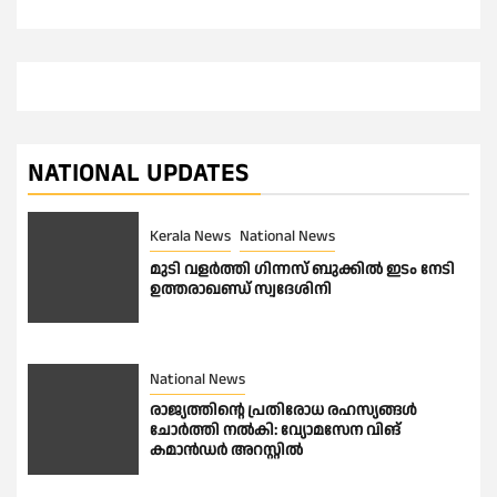
NATIONAL UPDATES
Kerala News
National News
മുടി വളർത്തി ഗിന്നസ് ബുക്കിൽ ഇടം നേടി
ഉത്തരാഖണ്ഡ് സ്വദേശിനി
National News
രാജ്യത്തിൻ്റെ പ്രതിരോധ രഹസ്യങ്ങൾ
ചോർത്തി നൽകി: വ്യോമസേന വിങ്
കമാൻഡർ അറസ്റ്റിൽ