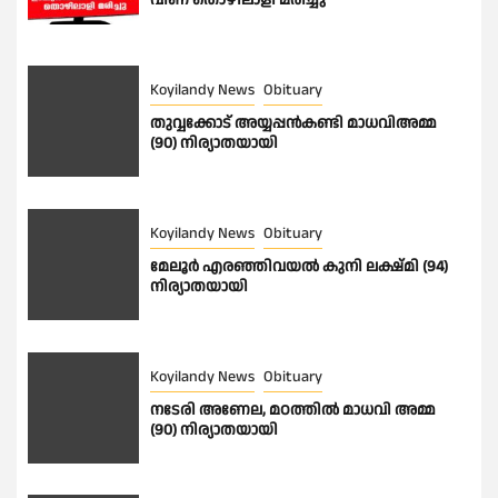
വീണ് തൊഴിലാളി മരിച്ചു
Koyilandy News
Obituary
തുവ്വക്കോട് അയ്യപ്പൻകണ്ടി മാധവിഅമ്മ
(90) നിര്യാതയായി
Koyilandy News
Obituary
മേലൂർ എരഞ്ഞിവയൽ കുനി ലക്ഷ്മി (94)
നിര്യാതയായി
Koyilandy News
Obituary
നടേരി അണേല, മഠത്തിൽ മാധവി അമ്മ
(90) നിര്യാതയായി