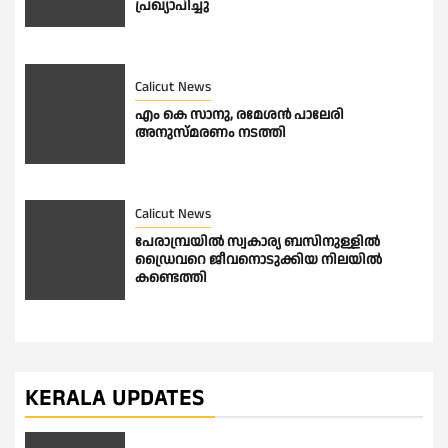
പ്രഖ്യാപിച്ചു
Calicut News
എം കെ സാനു, രമേശൻ പാലേരി
അനുസ്മരണം നടത്തി
Calicut News
പേരാമ്പ്രയിൽ സ്വകാര്യ ബസിനുള്ളിൽ
ഡ്രൈവറെ ജീവനൊടുക്കിയ നിലയിൽ
കണ്ടെത്തി
KERALA UPDATES