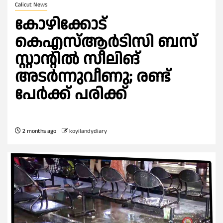
Calicut News
കോഴിക്കോട്
കെഎസ്ആര്‍ടിസി ബസ്
സ്റ്റാന്റില്‍ സീലിങ്
അടര്‍ന്നുവീണു; രണ്ട്
പേർക്ക് പരിക്ക്
2 months ago
koyilandydiary