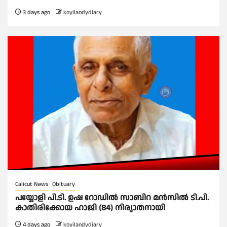
3 days ago
koyilandydiary
Calicut News
Obituary
പയ്യോളി പി.ടി. ഉഷ റോഡിൽ സാബിറ മൻസിൽ ടി.പി.
കാതിരിക്കോയ ഹാജി (84) നിര്യാതനായി
4 days ago
koyilandydiary