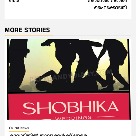
പേർ
നിർദേശം നൽകി
ഹൈക്കോടതി
MORE STORIES
Calicut News