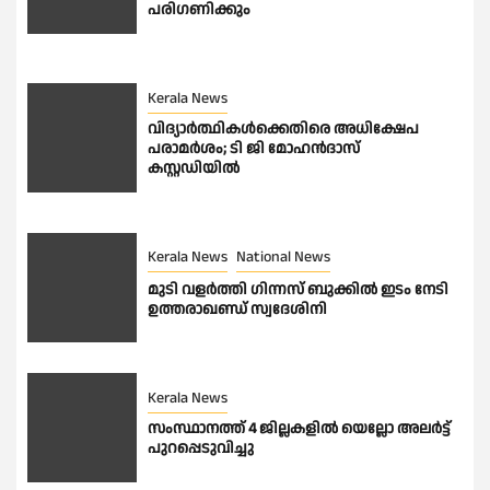
പരിഗണിക്കും
Kerala News
വിദ്യാർത്ഥികൾക്കെതിരെ അധിക്ഷേപ
പരാമർശം; ടി ജി മോഹൻദാസ്
കസ്റ്റഡിയിൽ
Kerala News
National News
മുടി വളർത്തി ഗിന്നസ് ബുക്കിൽ ഇടം നേടി
ഉത്തരാഖണ്ഡ് സ്വദേശിനി
Kerala News
സംസ്ഥാനത്ത് 4 ജില്ലകളിൽ യെല്ലോ അലർട്ട്
പുറപ്പെടുവിച്ചു