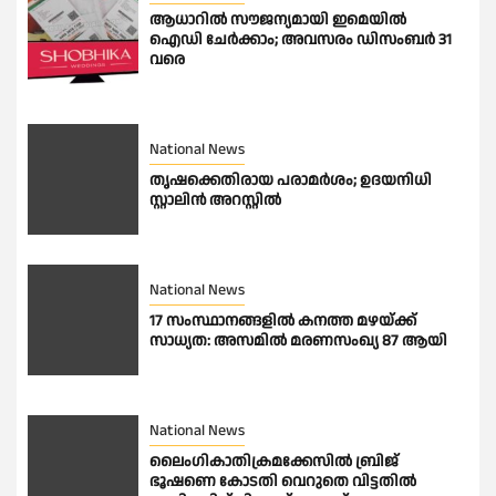
ആധാറിൽ സൗജന്യമായി ഇമെയില്‍
ഐഡി ചേര്‍ക്കാം; അവസരം ഡിസംബര്‍ 31
വരെ
National News
തൃഷക്കെതിരായ പരാമർശം; ഉദയനിധി
സ്റ്റാലിൻ അറസ്റ്റിൽ
National News
17 സംസ്ഥാനങ്ങളിൽ കനത്ത മഴയ്ക്ക്
സാധ്യത: അസമിൽ മരണസംഖ്യ 87 ആയി
National News
ലൈംഗികാതിക്രമക്കേസിൽ ബ്രിജ്
ഭൂഷണെ കോടതി വെറുതെ വിട്ടതിൽ