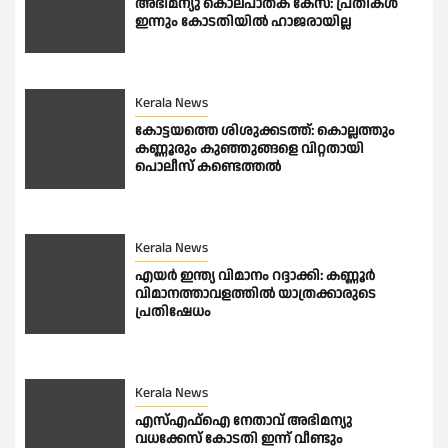
അഭിമന്യു കൊലപാതക കേസ്: പ്രതികൾ
ഇന്നും കോടതിയിൽ ഹാജരായില്ല
Kerala News
കോട്ടയത്തെ ശിശുക്കടത്ത്: കൊല്ലത്തും
കണ്ണൂരും കുഞ്ഞുങ്ങളെ വിറ്റതായി
പൊലീസ് കണ്ടെത്തല്‍
Kerala News
എയർ ഇന്ത്യ വിമാനം റദ്ദാക്കി: കണ്ണൂർ
വിമാനത്താവളത്തിൽ യാത്രക്കാരുടെ
പ്രതിഷേധം
Kerala News
എസ്എഫ്ഐ നേതാവ് അഭിമന്യു
വധക്കേസ് കോടതി ഇന്ന് വീണ്ടും