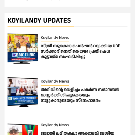
KOYILANDY UPDATES
Koyilandy News
സ്ത്രീ സുരക്ഷാ പെൻഷൻ റദ്ദാക്കിയ UDF
സർക്കാരിനെതിരെ CPIM പ്രതിഷേധ
കൂട്ടായ്മ സംഘടിപ്പിച്ചു
Koyilandy News
അറിവിന്റെ വെളിച്ചം പകർന്ന സദാനന്ദൻ
മാസ്റ്റർക്ക് ശിഷ്യരുടെയും
നാട്ടുകാരുടെയും സ്നേഹാദരം
Koyilandy News
ജ്യോതി ലളിതകലാ അക്കാദമി ദേശീയ