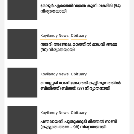
മേലൂർ എരഞ്ഞിവയൽ കുനി ലക്ഷ്മി (94)
നിര്യാതയായി
Koyilandy News
Obituary
നടേരി അണേല, മഠത്തിൽ മാധവി അമ്മ
(90) നിര്യാതയായി
Koyilandy News
Obituary
നെല്ല്യേരി മാണിക്കോത്ത് കുറ്റിപ്പുനത്തിൽ
ബിജിത്ത് (ബിത്ത്) (37) നിര്യാതനായി
Koyilandy News
Obituary
പന്തലായനി പുതുക്കുടി മീത്തൽ നാണി
(കുട്ട്യാത അമ്മ – 98) നിര്യാതയായി