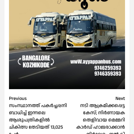
Post
Previous
Next
സംസ്ഥാനത്ത് പകർച്ചപ്പനി
നടി ആക്രമിക്കപ്പെട്ട
navigation
ബാധിച്ച് ഇന്നലെ
കേസ്; നിർണായക
ആശുപത്രികളിൽ
തെളിവായ മെമ്മറി
ചികിത്സ തേടിയത് 13,025
കാര്‍ഡ് ഹാജരാക്കാൻ