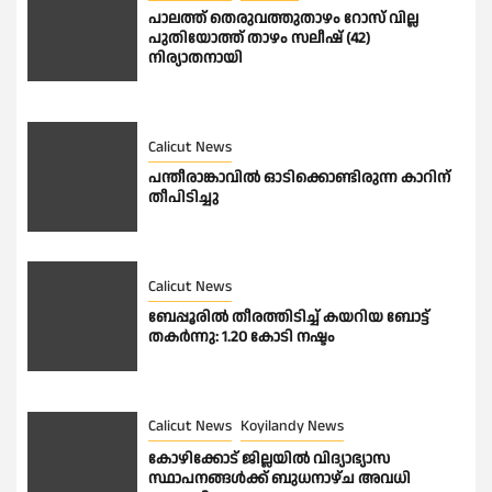
പാലത്ത് തെരുവത്തുതാഴം റോസ് വില്ല
പുതിയോത്ത് താഴം സലീഷ് (42)
നിര്യാതനായി
Calicut News
പന്തീരാങ്കാവിൽ ഓടിക്കൊണ്ടിരുന്ന കാറിന്
തീപിടിച്ചു
Calicut News
ബേപ്പൂരിൽ തീരത്തിടിച്ച് കയറിയ ബോട്ട്
തകർന്നു: 1.20 കോടി നഷ്ടം
Calicut News
Koyilandy News
കോഴിക്കോട് ജില്ലയിൽ വിദ്യാഭ്യാസ
സ്ഥാപനങ്ങൾക്ക് ബുധനാഴ്ച അവധി