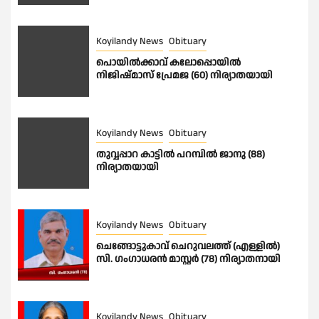
Koyilandy News
Obituary
പൊയിൽക്കാവ് കലോപ്പൊയിൽ
നിജിഷ്മാസ് പ്രേമജ (60) നിര്യാതയായി
Koyilandy News
Obituary
തുവ്വപ്പാറ കാട്ടിൽ പറമ്പിൽ ജാനു (88)
നിര്യാതയായി
Koyilandy News
Obituary
ചെങ്ങോട്ടുകാവ് ചെറുവലത്ത് (എള്ളിൽ)
സി. ഗംഗാധരൻ മാസ്റ്റർ (78) നിര്യാതനായി
Koyilandy News
Obituary