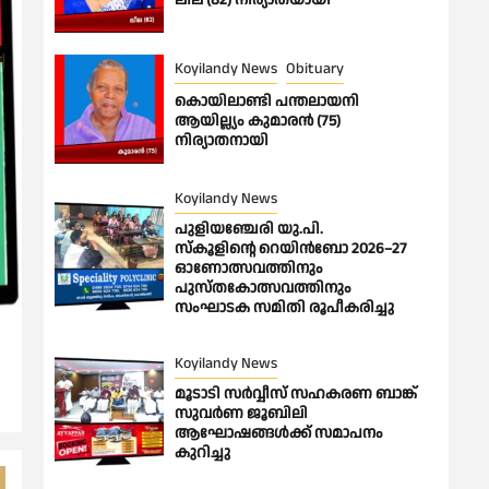
ലീല (82) നിര്യാതയായി
Koyilandy News
Obituary
കൊയിലാണ്ടി പന്തലായനി
ആയില്ല്യം കുമാരൻ (75)
നിര്യാതനായി
Koyilandy News
പുളിയഞ്ചേരി യു.പി.
സ്‌കൂളിന്റെ റെയിൻബോ 2026–27
ഓണോത്സവത്തിനും
പുസ്തകോത്സവത്തിനും
സംഘാടക സമിതി രൂപീകരിച്ചു
Koyilandy News
മൂടാടി സർവ്വീസ് സഹകരണ ബാങ്ക്
സുവർണ ജൂബിലി
ആഘോഷങ്ങൾക്ക് സമാപനം
കുറിച്ചു