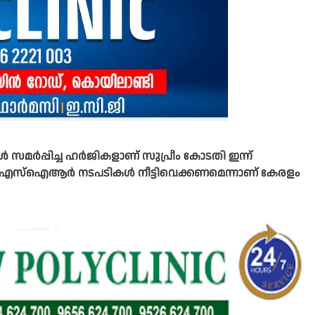
മര്‍പ്പിച്ച ഹര്‍ജികളാണ് സുപ്രീം കോടതി ഇന്ന്
ാല്‍ എസ്ഐആര്‍ നടപടികൾ നീട്ടിവെക്കണമെന്നാണ് കേരളം