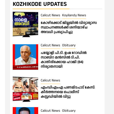
KOZHIKODE UPDATES
Calicut News
Koyilandy News
കോഴിക്കോട് ജില്ലയിൽ വിദ്യാഭ്യാസ
സ്ഥാപനങ്ങൾക്ക് ശനിയാഴ്ച
അവധി പ്രഖ്യാപിച്ചു
Calicut News
Obituary
പയ്യോളി പി.ടി. ഉഷ റോഡിൽ
സാബിറ മൻസിൽ ടി.പി.
കാതിരിക്കോയ ഹാജി (84)
നിര്യാതനായി
Calicut News
എംഡിഎംഎ പണമിടപാട് കേസ്:
കീർത്തനയെ പൊലീസ്
കസ്റ്റഡിയിൽ വിട്ടു
Calicut News
Obituary