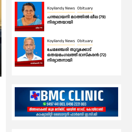
Koyilandy News
Obituary
പന്തലായനി മഠത്തിൽ ലീല (79)
നിര്യാതയായി
Koyilandy News
Obituary
ചേമഞ്ചേരി തുവ്വക്കോട്
ഒതയമംഗലത്ത് ഭാസ്കരൻ (72)
നിര്യാതനായി