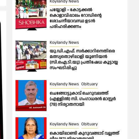
Koyilandy News
പയ്യോളി – കോട്ടക്കൽ
കൊളാവിപ്പാലം റോഡിൻ്റെ
ശോചനീയാവസ്ഥ ഉടൻ
പരിഹരിക്കണം
Koyilandy News
യു.ഡി.എഫ്. സർക്കാറിനെതിരെ
മത്സ്യതൊഴിലാളി യൂണിയൻ
(സി.ഐ.ടി.യു) പ്രതിഷേധ കൂട്ടായ്യ
സംഘടിപ്പിച്ചു
Koyilandy News
Obituary
ചെങ്ങോട്ടുകാവ് ചെറുവലത്ത്
(എള്ളിൽ) സി. ഗംഗാധരൻ മാസ്റ്റർ
(78) നിര്യാതനായി
Koyilandy News
Obituary
കൊയിലാണ്ടി കുറുവങ്ങാട് വല്ലത്ത്