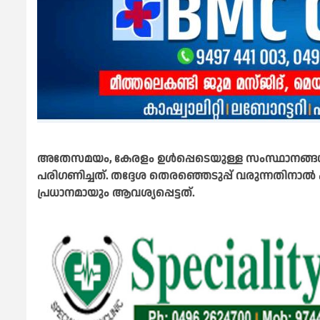
അതേസമയം, കേരളം ഉള്‍പ്പെടെയുള്ള സംസ്ഥാനങ്ങള്‍ സ
പരിഗണിച്ചത്. തദ്ദേശ തെരഞ്ഞെടുപ്പ് വരുന്നതിന
പ്രധാനമായും ആവശ്യപ്പെട്ടത്.