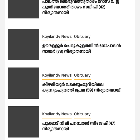
പാലത്ത് തെരുവത്തുതാഴം റോസ് വില്ല
പുതിയോത്ത് താഴം സലീഷ് (42)
നിര്യാതനായി
Koyilandy News
Obituary
ഊരള്ളൂര്‍ ചെറുകുളത്തിൽ ഗോപാലൻ
നായർ (73) നിര്യാതനായി
Koyilandy News
Obituary
കീഴരിയൂർ വടക്കുംമുറിയിലെ
കുന്നുംപുറത്ത് പ്രേമ (59) നിര്യാതയായി
Koyilandy News
Obituary
പൂക്കാട് നീലി പറമ്പത്ത് സിജേഷ് (47)
നിര്യാതനായി