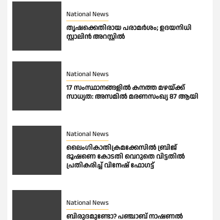
National News
തൃഷക്കെതിരായ പരാമർശം; ഉദയനിധി
സ്റ്റാലിൻ അറസ്റ്റിൽ
National News
17 സംസ്ഥാനങ്ങളിൽ കനത്ത മഴയ്ക്ക്
സാധ്യത: അസമിൽ മരണസംഖ്യ 87 ആയി
National News
ലൈംഗികാതിക്രമക്കേസിൽ ബ്രിജ്
ഭൂഷണെ കോടതി വെറുതെ വിട്ടതിൽ
പ്രതികരിച്ച് വിനേഷ് ഫോഗട്ട്
National News
ബിരുദമുണ്ടോ? പഞ്ചാബ് നാഷണൽ