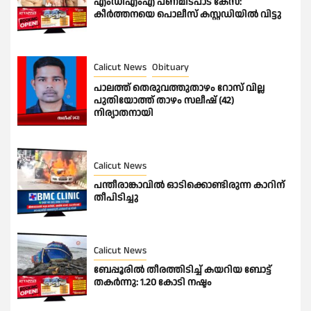
എംഡിഎംഎ പണമിടപാട് കേസ്:
കീർത്തനയെ പൊലീസ് കസ്റ്റഡിയിൽ വിട്ടു
Calicut News
Obituary
പാലത്ത് തെരുവത്തുതാഴം റോസ് വില്ല
പുതിയോത്ത് താഴം സലീഷ് (42)
നിര്യാതനായി
Calicut News
പന്തീരാങ്കാവിൽ ഓടിക്കൊണ്ടിരുന്ന കാറിന്
തീപിടിച്ചു
Calicut News
ബേപ്പൂരിൽ തീരത്തിടിച്ച് കയറിയ ബോട്ട്
തകർന്നു: 1.20 കോടി നഷ്ടം