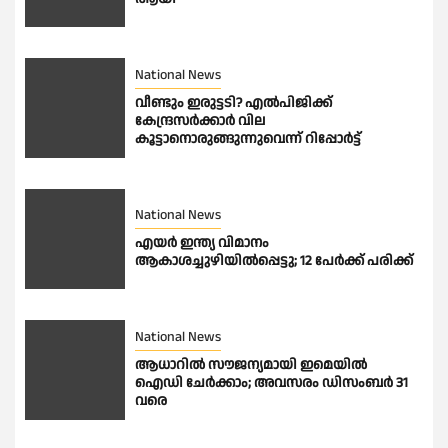
National News
വീണ്ടും ഇരുട്ടടി? എല്‍പിജിക്ക്
കേന്ദ്രസർക്കാർ വില
കൂട്ടാനൊരുങ്ങുന്നുവെന്ന് റിപ്പോർട്ട്
National News
എയർ ഇന്ത്യ വിമാനം
ആകാശച്ചുഴിയിൽപ്പെട്ടു; 12 പേർക്ക് പരിക്ക്
National News
ആധാറിൽ സൗജന്യമായി ഇമെയില്‍
ഐഡി ചേര്‍ക്കാം; അവസരം ഡിസംബര്‍ 31
വരെ