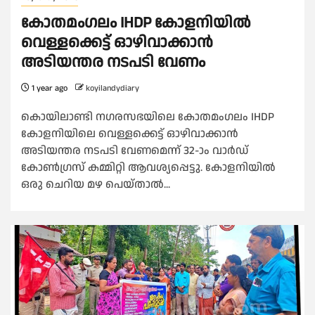
കോതമംഗലം IHDP കോളനിയിൽ
വെള്ളക്കെട്ട് ഓഴിവാക്കാൻ
അടിയന്തര നടപടി വേണം
1 year ago
koyilandydiary
കൊയിലാണ്ടി നഗരസഭയിലെ കോതമംഗലം IHDP
കോളനിയിലെ വെള്ളക്കെട്ട് ഓഴിവാക്കാൻ
അടിയന്തര നടപടി വേണമെന്ന് 32-ാം വാർഡ്
കോൺഗ്രസ് കമ്മിറ്റി ആവശ്യപ്പെട്ടു. കോളനിയിൽ
ഒരു ചെറിയ മഴ പെയ്താൽ...