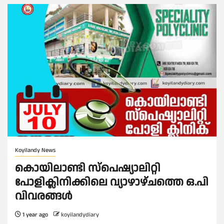
Koyilandy News
കൊയിലാണ്ടി സ്പെഷ്യാലിറ്റി
പോളിക്ലിനിക്കിലെ വ്യാഴാഴ്ചത്തെ ഒ.പി
വിവരങ്ങൾ
1 year ago
koyilandydiary