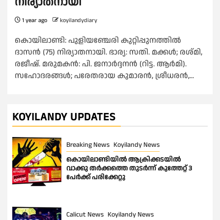
നിര്യാതനായി
1 year ago
koyilandydiary
കൊയിലാണ്ടി: പുളിയഞ്ചേരി കുറ്റിപ്പുനത്തിൽ
ദാസൻ (75) നിര്യാതനായി. ഭാര്യ: സതി. മക്കൾ; രശ്മി,
രജീഷ്. മരുമകൻ: പി. ജനാർദ്ദനൻ (റിട്ട. ആർമി).
സഹോദരങ്ങൾ; പരേതരായ കുമാരൻ, ശ്രീധരൻ,...
KOYILANDY UPDATES
Breaking News
Koyilandy News
കൊയിലാണ്ടിയിൽ ആക്രിക്കടയിൽ
വാക്കു തർക്കത്തെ തുടർന്ന് കുത്തേറ്റ് 3
പേർക്ക് പരിക്കേറ്റു
Calicut News
Koyilandy News