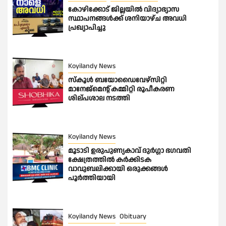
കോഴിക്കോട് ജില്ലയിൽ വിദ്യാഭ്യാസ
സ്ഥാപനങ്ങൾക്ക് ശനിയാഴ്ച അവധി
പ്രഖ്യാപിച്ചു
Koyilandy News
സ്കൂൾ ബയോഡൈവേഴ്സിറ്റി
മാനേജ്മെന്റ് കമ്മിറ്റി രൂപീകരണ
ശില്പശാല നടത്തി
Koyilandy News
മൂടാടി ഉരുപുണ്യകാവ് ദുർഗ്ഗാ ഭഗവതി
ക്ഷേത്രത്തിൽ കർക്കിടക
വാവുബലിക്കായി ഒരുക്കങ്ങൾ
പൂർത്തിയായി
Koyilandy News
Obituary