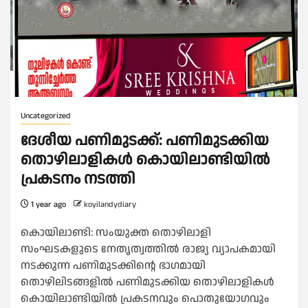
Uncategorized
ദേശീയ പണിമുടക്ക്: പണിമുടക്കിയ
തൊഴിലാളികൾ കൊയിലാണ്ടിയിൽ
പ്രകടനം നടത്തി
1 year ago
koyilandydiary
കൊയിലാണ്ടി: സംയുക്ത തൊഴിലാളി
സംഘടകളുടെ നേതൃത്വത്തിൽ രാജ്യ വ്യാപകമായി
നടക്കുന്ന പണിമുടക്കിൻ്റെ ഭാഗമായി
തൊഴിലിടങ്ങളിൽ പണിമുടക്കിയ തൊഴിലാളികൾ
കൊയിലാണ്ടിയിൽ പ്രകടനവും പൊതുയോഗവും