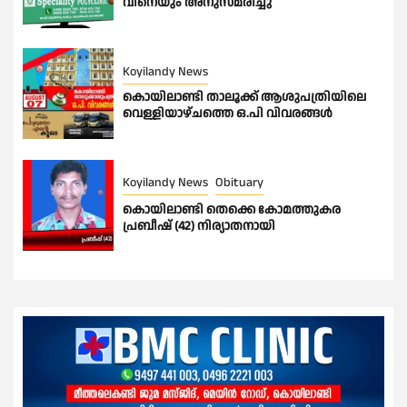
വിനെയും അനുസ്മരിച്ചു
Koyilandy News
കൊയിലാണ്ടി താലൂക്ക് ആശുപത്രിയിലെ
വെള്ളിയാഴ്ചത്തെ ഒ.പി വിവരങ്ങൾ
Koyilandy News
Obituary
കൊയിലാണ്ടി തെക്കെ കോമത്തുകര
പ്രബീഷ് (42) നിര്യാതനായി