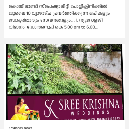
കൊയിലാണ്ടി സ്പെഷ്യാലിറ്റി പോളിക്ലിനിക്കിൽ
ജൂലൈ 10 വ്യാഴാഴ്‌ച പ്രവർത്തിക്കുന്ന ഒപികളും
ഡോക്ടർമാരും സേവനങ്ങളും.. . 1. ന്യൂറോളജി
വിഭാഗം ഡോ:അനൂപ് കെ 5.00 pm to 6.00...
Koyilandy News