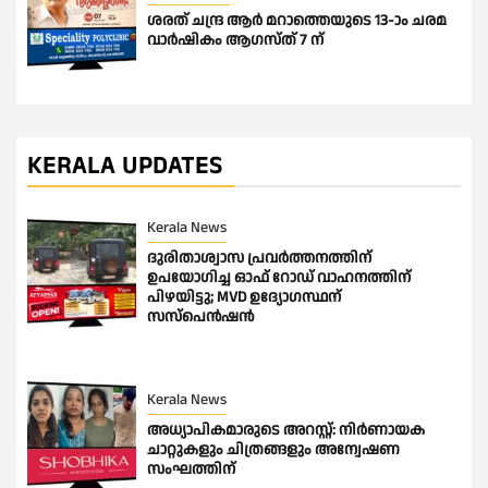
ശരത് ചന്ദ്ര ആർ മറാത്തെയുടെ 13-ാം ചരമ
വാർഷികം ആഗസ്ത് 7 ന്
KERALA UPDATES
Kerala News
ദുരിതാശ്വാസ പ്രവർത്തനത്തിന്
ഉപയോഗിച്ച ഓഫ് റോഡ് വാഹനത്തിന്
പിഴയിട്ടു; MVD ഉദ്യോഗസ്ഥന്
സസ്പെൻഷൻ
Kerala News
അധ്യാപികമാരുടെ അറസ്റ്റ്: നിർണായക
ചാറ്റുകളും ചിത്രങ്ങളും അന്വേഷണ
സംഘത്തിന്