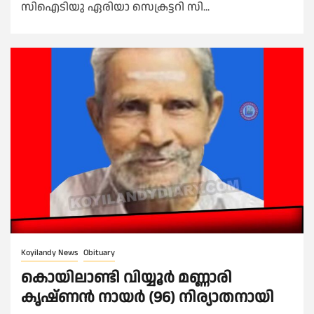
സിഐടിയു ഏരിയാ സെക്രട്ടറി സി...
Koyilandy News
Obituary
കൊയിലാണ്ടി വിയ്യൂർ മണ്ണാരി
കൃഷ്ണൻ നായർ (96) നിര്യാതനായി