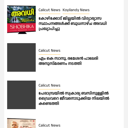
Calicut News
Koyilandy News
കോഴിക്കോട് ജില്ലയിൽ വിദ്യാഭ്യാസ
സ്ഥാപനങ്ങൾക്ക് ബുധനാഴ്ച അവധി
പ്രഖ്യാപിച്ചു
Calicut News
എം കെ സാനു, രമേശൻ പാലേരി
അനുസ്മരണം നടത്തി
Calicut News
പേരാമ്പ്രയിൽ സ്വകാര്യ ബസിനുള്ളിൽ
ഡ്രൈവറെ ജീവനൊടുക്കിയ നിലയിൽ
കണ്ടെത്തി
Calicut News