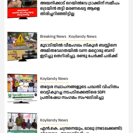
അയനിക്കാട് റെയിൽവേ ട്രാക്കിന് സമീപം
ട്രെയിൻ തട്ടി മരണപ്പെട്ട ആളെ
തിരിച്ചറിഞ്ഞിട്ടില്ല
Breaking News
Koyilandy News
മൂടാടിയിൽ വീമംഗലം സ്കൂൾ ബസ്സിനെ
അമിതവേഗതയിൽ വന്ന മറ്റൊരു ബസ്
ഇടിച്ചു തെറിപ്പിച്ചു. രണ്ടു പേർക്ക് പരിക്ക്
Koyilandy News
തദ്ദേശ സ്ഥാപനങ്ങളുടെ പദ്ധതി വിഹിതം
വെട്ടികുറച്ച നടപടിക്കെതിരെ SDPI
പ്രതിഷേധ സംഗമം സംഘടിപ്പിച്ചു
Koyilandy News
എൻ.കെ. ചന്ദ്രനെയും, ലാലു (നടേലക്കണ്ടി)