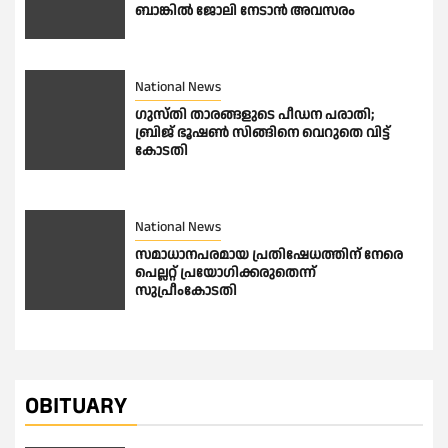
ബാങ്കിൽ ജോലി നേടാൻ അവസരം
National News
ഗുസ്തി താരങ്ങളുടെ പീഡന പരാതി;
ബ്രിജ് ഭൂഷണ്‍ സിങ്ങിനെ വെറുതെ വിട്ട്
കോടതി
National News
സമാധാനപരമായ പ്രതിഷേധത്തിന് നേരെ
പെല്ലറ്റ് പ്രയോഗിക്കരുതെന്ന്
സുപ്രീംകോടതി
OBITUARY