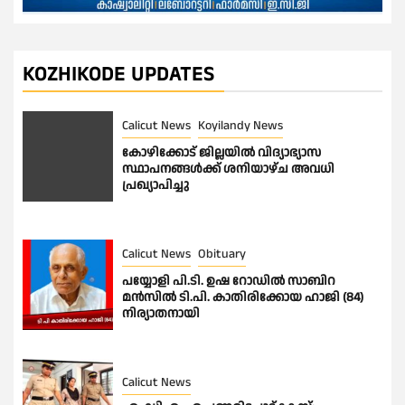
KOZHIKODE UPDATES
Calicut News
Koyilandy News
കോഴിക്കോട് ജില്ലയിൽ വിദ്യാഭ്യാസ
സ്ഥാപനങ്ങൾക്ക് ശനിയാഴ്ച അവധി
പ്രഖ്യാപിച്ചു
Calicut News
Obituary
പയ്യോളി പി.ടി. ഉഷ റോഡിൽ സാബിറ
മൻസിൽ ടി.പി. കാതിരിക്കോയ ഹാജി (84)
നിര്യാതനായി
Calicut News