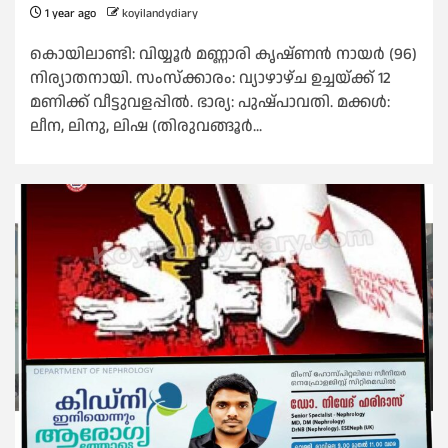
1 year ago
koyilandydiary
കൊയിലാണ്ടി: വിയ്യൂർ മണ്ണാരി കൃഷ്ണൻ നായർ (96)
നിര്യാതനായി. സംസ്ക്കാരം: വ്യാഴാഴ്ച ഉച്ചയ്ക്ക് 12
മണിക്ക് വീട്ടുവളപ്പിൽ. ഭാര്യ: പുഷ്പാവതി. മക്കൾ:
ലീന, ലിനു, ലിഷ (തിരുവങ്ങൂർ...