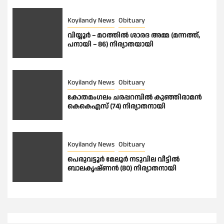
Koyilandy News
Obituary
വിയ്യൂർ – മഠത്തിൽ ശാരദ അമ്മ (മന്നത്ത്,
പനായി – 86) നിര്യാതയായി
Koyilandy News
Obituary
കോതമംഗലം ചരപ്പറമ്പിൽ കുഞ്ഞിരാമൻ
കെകെഎസ് (74) നിര്യാതനായി
Koyilandy News
Obituary
പെരുവട്ടൂർ മേലൂർ നടുവില വീട്ടിൽ
ബാലകൃഷ്ണൻ (80) നിര്യാതനായി