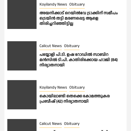
Koyilandy News
Obituary
അയനിക്കാട് റെയിൽവേ ട്രാക്കിന് സമീപം
ട്രെയിൻ തട്ടി മരണപ്പെട്ട ആളെ
തിരിച്ചറിഞ്ഞിട്ടില്ല
Calicut News
Obituary
പയ്യോളി പി.ടി. ഉഷ റോഡിൽ സാബിറ
മൻസിൽ ടി.പി. കാതിരിക്കോയ ഹാജി (84)
നിര്യാതനായി
Koyilandy News
Obituary
കൊയിലാണ്ടി തെക്കെ കോമത്തുകര
പ്രബീഷ് (42) നിര്യാതനായി
Calicut News
Obituary