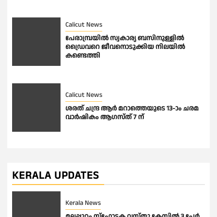
Calicut News
പേരാമ്പ്രയിൽ സ്വകാര്യ ബസിനുള്ളിൽ
ഡ്രൈവറെ ജീവനൊടുക്കിയ നിലയിൽ
കണ്ടെത്തി
Calicut News
ശരത് ചന്ദ്ര ആർ മറാത്തെയുടെ 13-ാം ചരമ
വാർഷികം ആഗസ്ത് 7 ന്
KERALA UPDATES
Kerala News
മലപ്പുറം സ്ഫോടക വസ്തു കേസിൽ 3 പേർ