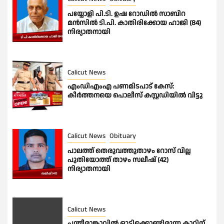
പയ്യോളി പി.ടി. ഉഷ റോഡിൽ സാബിറ
മൻസിൽ ടി.പി. കാതിരിക്കോയ ഹാജി (84)
നിര്യാതനായി
Calicut News
എംഡിഎംഎ പണമിടപാട് കേസ്:
കീർത്തനയെ പൊലീസ് കസ്റ്റഡിയിൽ വിട്ടു
Calicut News
Obituary
പാലത്ത് തെരുവത്തുതാഴം റോസ് വില്ല
പുതിയോത്ത് താഴം സലീഷ് (42)
നിര്യാതനായി
Calicut News
പന്തീരാങ്കാവിൽ ഓടിക്കൊണ്ടിരുന്ന കാറിന്