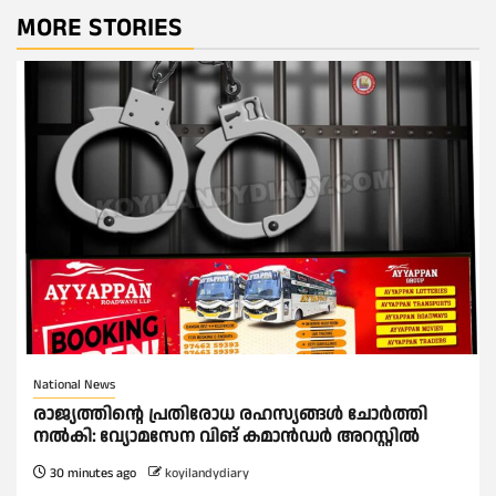
MORE STORIES
National News
രാജ്യത്തിൻ്റെ പ്രതിരോധ രഹസ്യങ്ങൾ ചോർത്തി
നൽകി: വ്യോമസേന വിങ് കമാൻഡർ അറസ്റ്റിൽ
30 minutes ago
koyilandydiary