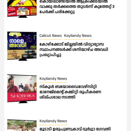
കൊയിലാണ്ടിയിൽ ആക്രിക്കടയിൽ
വാക്കു തർക്കത്തെ തുടർന്ന് കുത്തേറ്റ് 3
പേർക്ക് പരിക്കേറ്റു
Calicut News
Koyilandy News
കോഴിക്കോട് ജില്ലയിൽ വിദ്യാഭ്യാസ
സ്ഥാപനങ്ങൾക്ക് ശനിയാഴ്ച അവധി
പ്രഖ്യാപിച്ചു
Koyilandy News
സ്കൂൾ ബയോഡൈവേഴ്സിറ്റി
മാനേജ്മെന്റ് കമ്മിറ്റി രൂപീകരണ
ശില്പശാല നടത്തി
Koyilandy News
മൂടാടി ഉരുപുണ്യകാവ് ദുർഗ്ഗാ ഭഗവതി