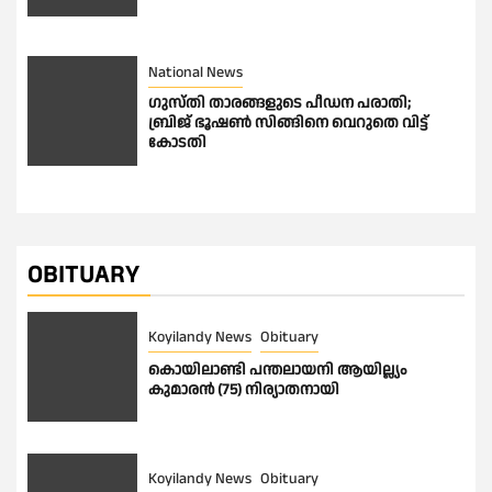
National News
ഗുസ്തി താരങ്ങളുടെ പീഡന പരാതി;
ബ്രിജ് ഭൂഷണ്‍ സിങ്ങിനെ വെറുതെ വിട്ട്
കോടതി
OBITUARY
Koyilandy News
Obituary
കൊയിലാണ്ടി പന്തലായനി ആയില്ല്യം
കുമാരൻ (75) നിര്യാതനായി
Koyilandy News
Obituary