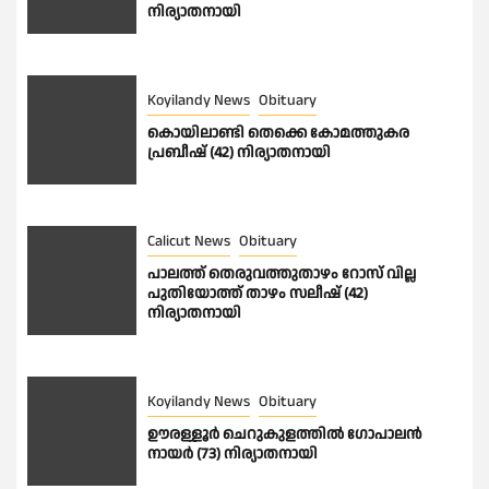
നിര്യാതനായി
Koyilandy News
Obituary
കൊയിലാണ്ടി തെക്കെ കോമത്തുകര
പ്രബീഷ് (42) നിര്യാതനായി
Calicut News
Obituary
പാലത്ത് തെരുവത്തുതാഴം റോസ് വില്ല
പുതിയോത്ത് താഴം സലീഷ് (42)
നിര്യാതനായി
Koyilandy News
Obituary
ഊരള്ളൂര്‍ ചെറുകുളത്തിൽ ഗോപാലൻ
നായർ (73) നിര്യാതനായി