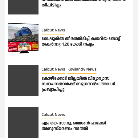
തീപിടിച്ചു
Calicut News
ബേപ്പൂരിൽ തീരത്തിടിച്ച് കയറിയ ബോട്ട്
തകർന്നു: 1.20 കോടി നഷ്ടം
Calicut News
Koyilandy News
കോഴിക്കോട് ജില്ലയിൽ വിദ്യാഭ്യാസ
സ്ഥാപനങ്ങൾക്ക് ബുധനാഴ്ച അവധി
പ്രഖ്യാപിച്ചു
Calicut News
എം കെ സാനു, രമേശൻ പാലേരി
അനുസ്മരണം നടത്തി