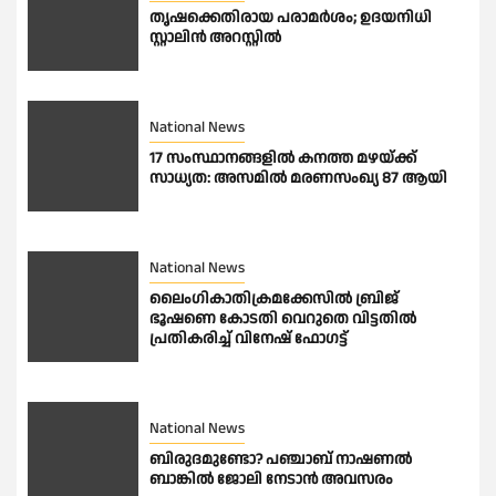
തൃഷക്കെതിരായ പരാമർശം; ഉദയനിധി
സ്റ്റാലിൻ അറസ്റ്റിൽ
National News
17 സംസ്ഥാനങ്ങളിൽ കനത്ത മഴയ്ക്ക്
സാധ്യത: അസമിൽ മരണസംഖ്യ 87 ആയി
National News
ലൈംഗികാതിക്രമക്കേസിൽ ബ്രിജ്
ഭൂഷണെ കോടതി വെറുതെ വിട്ടതിൽ
പ്രതികരിച്ച് വിനേഷ് ഫോഗട്ട്
National News
ബിരുദമുണ്ടോ? പഞ്ചാബ് നാഷണൽ
ബാങ്കിൽ ജോലി നേടാൻ അവസരം