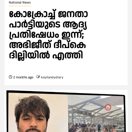
National News
കോക്രോച്ച് ജനതാ
പാർട്ടിയുടെ ആദ്യ
പ്രതിഷേധം ഇന്ന്;
അഭിജീത് ദീപ്കെ
ദില്ലിയിൽ എത്തി
2 months ago
koyilandydiary