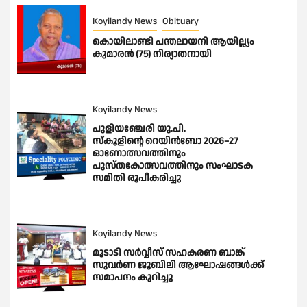
Koyilandy News
Obituary
കൊയിലാണ്ടി പന്തലായനി ആയില്ല്യം
കുമാരൻ (75) നിര്യാതനായി
Koyilandy News
പുളിയഞ്ചേരി യു.പി.
സ്‌കൂളിന്റെ റെയിൻബോ 2026–27
ഓണോത്സവത്തിനും
പുസ്തകോത്സവത്തിനും സംഘാടക
സമിതി രൂപീകരിച്ചു
Koyilandy News
മൂടാടി സർവ്വീസ് സഹകരണ ബാങ്ക്
സുവർണ ജൂബിലി ആഘോഷങ്ങൾക്ക്
സമാപനം കുറിച്ചു