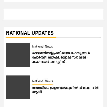
NATIONAL UPDATES
National News
രാജ്യത്തിൻ്റെ പ്രതിരോധ രഹസ്യങ്ങൾ
ചോർത്തി നൽകി: വ്യോമസേന വിങ്
കമാൻഡർ അറസ്റ്റിൽ
National News
അസമിലെ പ്രളയക്കെടുതിയില്‍ മരണം 95
ആയി