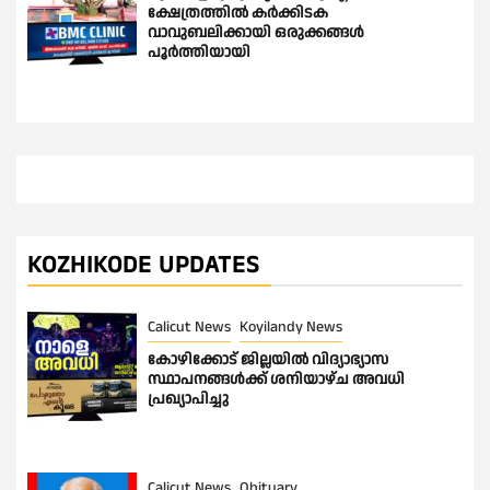
ക്ഷേത്രത്തിൽ കർക്കിടക
വാവുബലിക്കായി ഒരുക്കങ്ങൾ
പൂർത്തിയായി
KOZHIKODE UPDATES
Calicut News
Koyilandy News
കോഴിക്കോട് ജില്ലയിൽ വിദ്യാഭ്യാസ
സ്ഥാപനങ്ങൾക്ക് ശനിയാഴ്ച അവധി
പ്രഖ്യാപിച്ചു
Calicut News
Obituary