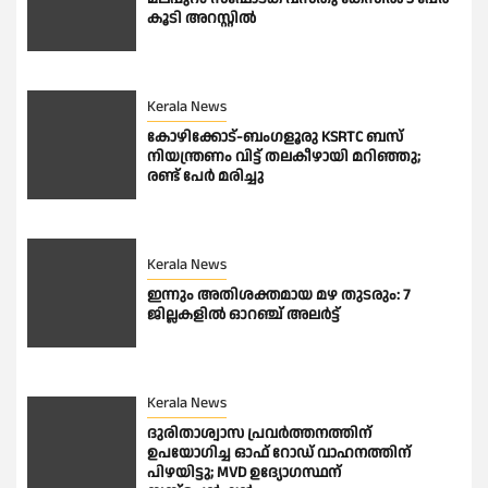
കൂടി അറസ്റ്റിൽ
Kerala News
കോഴിക്കോട്-ബംഗളൂരു KSRTC ബസ്
നിയന്ത്രണം വിട്ട് തലകീഴായി മറിഞ്ഞു;
രണ്ട് പേർ മരിച്ചു
Kerala News
ഇന്നും അതിശക്തമായ മഴ തുടരും: 7
ജില്ലകളിൽ ഓറഞ്ച് അലർട്ട്
Kerala News
ദുരിതാശ്വാസ പ്രവർത്തനത്തിന്
ഉപയോഗിച്ച ഓഫ് റോഡ് വാഹനത്തിന്
പിഴയിട്ടു; MVD ഉദ്യോഗസ്ഥന്