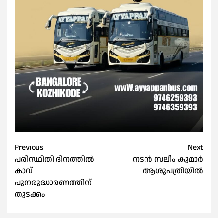
Post
Previous
Next
പരിസ്ഥിതി ദിനത്തിൽ
നടൻ സലീം കുമാർ
navigation
കാവ്
ആശുപത്രിയിൽ
പുനരുദ്ധാരണത്തിന്
തുടക്കം