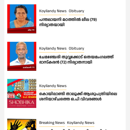
Koyilandy News
Obituary
പന്തലായനി മഠത്തിൽ ലീല (79)
നിര്യാതയായി
Koyilandy News
Obituary
ചേമഞ്ചേരി തുവ്വക്കോട് ഒതയമംഗലത്ത്
ഭാസ്കരൻ (72) നിര്യാതനായി
Koyilandy News
കൊയിലാണ്ടി താലൂക്ക് ആശുപത്രിയിലെ
ശനിയാഴ്ചത്തെ ഒ.പി വിവരങ്ങൾ
Breaking News
Koyilandy News