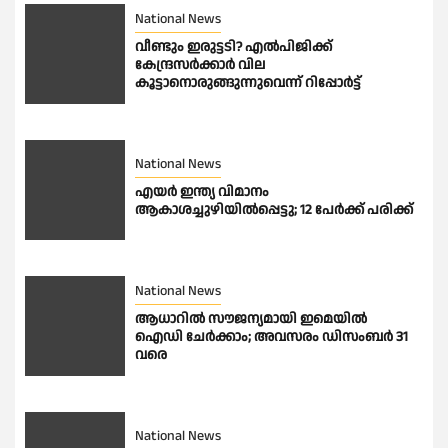
National News
വീണ്ടും ഇരുട്ടടി? എല്‍പിജിക്ക്
കേന്ദ്രസർക്കാർ വില
കൂട്ടാനൊരുങ്ങുന്നുവെന്ന് റിപ്പോർട്ട്
National News
എയർ ഇന്ത്യ വിമാനം
ആകാശച്ചുഴിയിൽപ്പെട്ടു; 12 പേർക്ക് പരിക്ക്
National News
ആധാറിൽ സൗജന്യമായി ഇമെയില്‍
ഐഡി ചേര്‍ക്കാം; അവസരം ഡിസംബര്‍ 31
വരെ
National News