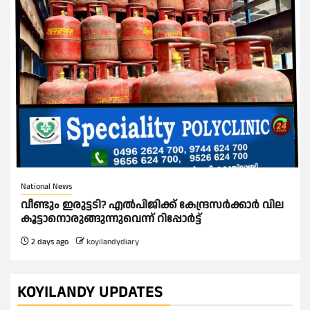
National News
വീണ്ടും ഇരുട്ടടി? എല്‍പിജിക്ക് കേന്ദ്രസർക്കാർ വില
കൂട്ടാനൊരുങ്ങുന്നുവെന്ന് റിപ്പോർട്ട്
2 days ago
koyilandydiary
KOYILANDY UPDATES