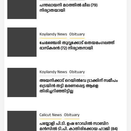
പന്തലായനി മഠത്തിൽ ലീല (79)
നിര്യാതയായി
Koyilandy News
Obituary
ചേമഞ്ചേരി തുവ്വക്കോട് ഒതയമംഗലത്ത്
ഭാസ്കരൻ (72) നിര്യാതനായി
Koyilandy News
Obituary
അയനിക്കാട് റെയിൽവേ ട്രാക്കിന് സമീപം
ട്രെയിൻ തട്ടി മരണപ്പെട്ട ആളെ
തിരിച്ചറിഞ്ഞിട്ടില്ല
Calicut News
Obituary
പയ്യോളി പി.ടി. ഉഷ റോഡിൽ സാബിറ
മൻസിൽ ടി.പി. കാതിരിക്കോയ ഹാജി (84)