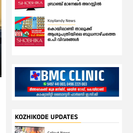
ബ്രാഞ്ച് മാനേജർ അറസ്റ്റിൽ
Koyilandy News
കൊയിലാണ്ടി താലൂക്ക്
ആശുപത്രിയിലെ ബുധനാഴ്ചത്തെ
ഒ.പി വിവരങ്ങൾ
KOZHIKODE UPDATES
Calicut News