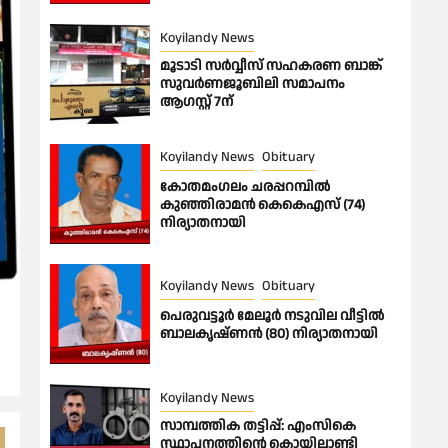
Koyilandy News
മൂടാടി സർവ്വീസ് സഹകരണ ബാങ്ക്
സുവർണജൂബിലി സമാപനം
ആഗസ്റ്റ് 7ന്
Koyilandy News
Obituary
കോതമംഗലം ചരപ്പറമ്പിൽ
കുഞ്ഞിരാമൻ കെകെഎസ് (74)
നിര്യാതനായി
Koyilandy News
Obituary
പെരുവട്ടൂർ മേലൂർ നടുവില വീട്ടിൽ
ബാലകൃഷ്ണൻ (80) നിര്യാതനായി
Koyilandy News
സാമ്പത്തിക തട്ടിപ്പ്: എംസികെ
സ്ഥാപനത്തിന്റെ കൊയിലാണ്ടി