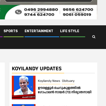
SPORTS
ENTERTAINMENT
LIFE STYLE
KOYILANDY UPDATES
Koyilandy News
Obituary
ഊരള്ളൂര്‍ ചെറുകുളത്തിൽ
ഗോപാലൻ നായർ (73) നിര്യാതനായി