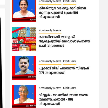
Koyilandy News
Obituary
കീഴരിയൂർ വടക്കുംമുറിയിലെ
കുന്നുംപുറത്ത് പ്രേമ (59)
നിര്യാതയായി
Koyilandy News
കൊയിലാണ്ടി താലൂക്ക്
ആശുപത്രിയിലെ വ്യാഴാഴ്ചത്തെ
ഒ.പി വിവരങ്ങൾ
Koyilandy News
Obituary
പൂക്കാട് നീലി പറമ്പത്ത് സിജേഷ്
(47) നിര്യാതനായി
Koyilandy News
Obituary
വിയ്യൂർ – മഠത്തിൽ ശാരദ അമ്മ
(മന്നത്ത്, പനായി – 86)
നിര്യാതയായി