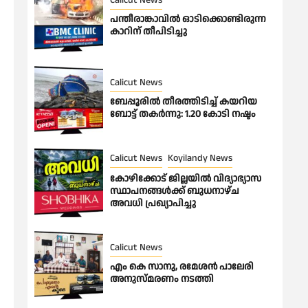
പന്തീരാങ്കാവിൽ ഓടിക്കൊണ്ടിരുന്ന
കാറിന് തീപിടിച്ചു
Calicut News
ബേപ്പൂരിൽ തീരത്തിടിച്ച് കയറിയ
ബോട്ട് തകർന്നു: 1.20 കോടി നഷ്ടം
Calicut News
Koyilandy News
കോഴിക്കോട് ജില്ലയിൽ വിദ്യാഭ്യാസ
സ്ഥാപനങ്ങൾക്ക് ബുധനാഴ്ച
അവധി പ്രഖ്യാപിച്ചു
Calicut News
എം കെ സാനു, രമേശൻ പാലേരി
അനുസ്മരണം നടത്തി