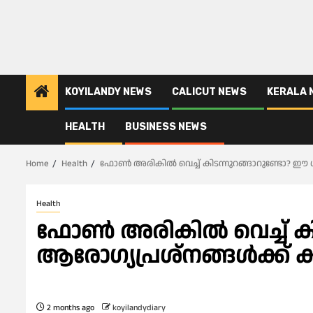
KOYILANDY NEWS
CALICUT NEWS
KERALA 
HEALTH
BUSINESS NEWS
Home
Health
ഫോൺ അരികിൽ വെച്ച് കിടന്നുറങ്ങാറുണ്ടോ? ഈ ശ
Health
ഫോൺ അരികിൽ വെച്ച് കി
ആ​രോ​ഗ്യപ്രശ്നങ്ങൾക്ക്
2 months ago
koyilandydiary