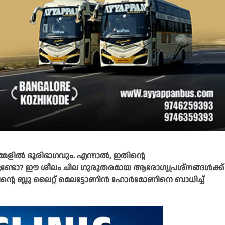
മളിൽ ഭൂരിഭാ​ഗവും. എന്നാൽ, ഇതിന്റെ
്ചിട്ടുണ്ടോ? ഈ ശീലം ചില ​ഗുരുതരമായ ആരോ​ഗ്യപ്രശ്നങ്ങൾക്ക്
റെ ബ്ലൂ ലൈറ്റ് മെലട്ടോണിൻ ഹോർമോണിനെ ബാധിച്ച്