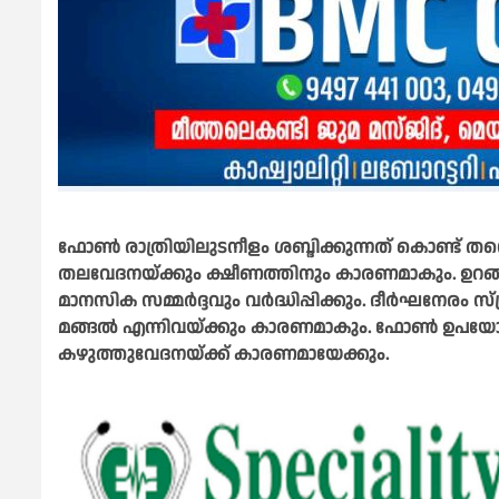
ഫോൺ രാത്രിയിലുടനീളം ശബ്ദിക്കുന്നത് കൊണ്ട് 
തലവേദനയ്ക്കും ക്ഷീണത്തിനും കാരണമാകും. ഉറങ
മാനസിക സമ്മർദ്ദവും വർദ്ധിപ്പിക്കും.
ദീർഘനേരം സ്ക
മങ്ങൽ എന്നിവയ്ക്കും കാരണമാകും. ഫോൺ ഉപയോ​ഗിച്
കഴുത്തുവേദനയ്ക്ക് കാരണമായേക്കും.