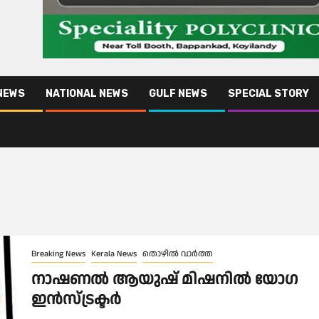
NEWS
NATIONAL NEWS
GULF NEWS
SPECIAL STORY
Breaking News
Kerala News
തൊഴിൽ വാർത്ത
നാഷണൽ ആയുഷ് മിഷനിൽ യോഗ
ഇൻസ്ട്രക്ടർ