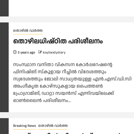
തൊഴിൽ വാർത്ത
തൊഴിലധിഷ്ഠിത പരിശീലനം
3 years ago
koyilandydiary
സംസ്ഥാന വനിതാ വികസന കോർപ്പറേഷന്റെ
ഫിനിഷിങ് സ്‌കൂളായ റീച്ചിൽ വിദേശത്തും
സ്വദേശത്തും ജോലി സാധ്യതയുള്ള എൻ.എസ്.ഡി.സി
അംഗീകൃത കോഴ്‌സുകളായ പൈത്തൺ
പ്രോഗ്രാമിങ്, ഡാറ്റാ സയൻസ് എന്നിവയിലേക്ക്
ഓൺലൈൻ പരിശീലനം...
Breaking News
തൊഴിൽ വാർത്ത