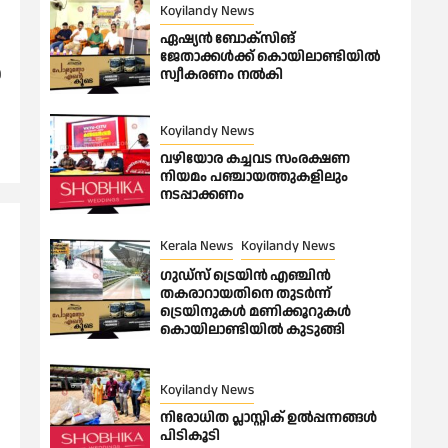
Koyilandy News
ഏഷ്യൻ ബോക്സിങ്
ജേതാക്കൾക്ക് കൊയിലാണ്ടിയിൽ
ധ
സ്വീകരണം നൽകി
Koyilandy News
വഴിയോര കച്ചവട സംരക്ഷണ
നിയമം പഞ്ചായത്തുകളിലും
നടപ്പാക്കണം
Kerala News
Koyilandy News
ഗുഡ്സ് ട്രെയിൻ എഞ്ചിൻ
തകരാറായതിനെ തുടർന്ന്
ട്രെയിനുകൾ മണിക്കൂറുകൾ
കൊയിലാണ്ടിയിൽ കുടുങ്ങി
Koyilandy News
നിരോധിത പ്ലാസ്റ്റിക് ഉൽപ്പന്നങ്ങൾ
പിടികൂടി