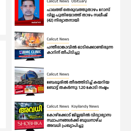
Calicut News
Obituary
പാലത്ത് തെരുവത്തുതാഴം റോസ്
വില്ല പുതിയോത്ത് താഴം സലീഷ്
(42) നിര്യാതനായി
Calicut News
പന്തീരാങ്കാവിൽ ഓടിക്കൊണ്ടിരുന്ന
കാറിന് തീപിടിച്ചു
Calicut News
ബേപ്പൂരിൽ തീരത്തിടിച്ച് കയറിയ
ബോട്ട് തകർന്നു: 1.20 കോടി നഷ്ടം
Calicut News
Koyilandy News
കോഴിക്കോട് ജില്ലയിൽ വിദ്യാഭ്യാസ
സ്ഥാപനങ്ങൾക്ക് ബുധനാഴ്ച
അവധി പ്രഖ്യാപിച്ചു