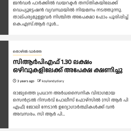
ജൻഡർ പാർക്കിൽ ഡയറക്ടർ തസ്തികയിലേക്ക്
ഡെപ്യൂട്ടേഷൻ വ്യവസ്ഥയിൽ നിയമനം നടത്തുന്നു.
താല്പര്യമുള്ളവർ നിശ്ചിത അപേക്ഷാ ഫോം പൂരിപ്പിച്ച്
കെ.എസ്.ആർ റൂൾ...
തൊഴിൽ വാർത്ത
സിആർപിഎഫ് 1.30 ലക്ഷം
ഒഴിവുകളിലേക്ക് അപേക്ഷ ക്ഷണിച്ചു
3 years ago
koyilandydiary
രാജ്യത്തെ പ്രധാന അർധസൈനിക വിഭാഗമായ
സെൻട്രൽ റിസർവ് പോലീസ് ഫോഴ്‌സിൽ (സി ആർ പി
എഫ്) ജോലി നേടാന്‍ ഉദ്യോഗാർത്ഥികള്‍ക്ക് വന്‍
അവസരം. സി ആർ പി...