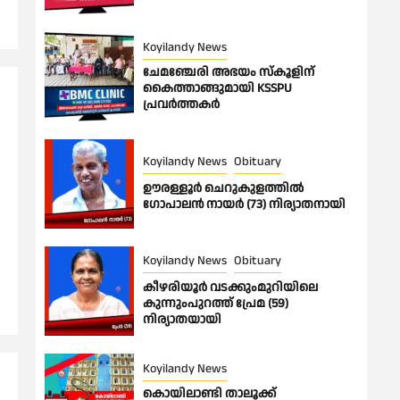
Koyilandy News
ചേമഞ്ചേരി അഭയം സ്കൂളിന്
കൈത്താങ്ങുമായി KSSPU
പ്രവർത്തകർ
Koyilandy News
Obituary
ഊരള്ളൂര്‍ ചെറുകുളത്തിൽ
ഗോപാലൻ നായർ (73) നിര്യാതനായി
Koyilandy News
Obituary
കീഴരിയൂർ വടക്കുംമുറിയിലെ
കുന്നുംപുറത്ത് പ്രേമ (59)
നിര്യാതയായി
Koyilandy News
കൊയിലാണ്ടി താലൂക്ക്