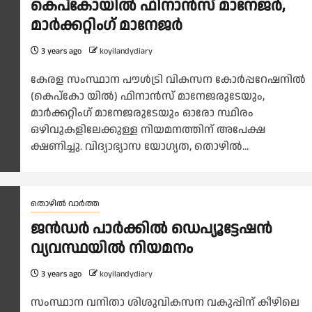
കെപ്കോയിൽ ഫിനാൻസ് മാനേജർ,
മാർക്കറ്റിംഗ് മാനേജർ
3 years ago
koyilandydiary
കേരള സംസ്ഥാന പൗൾട്രി വികസന കോർപ്പറേഷനിൽ
(കെപ്‌കോ യിൽ) ഫിനാൻസ് മാനേജരുടേയും,
മാർക്കറ്റിംഗ് മാനേജരുടേയും ഓരോ സ്ഥിരം
ഒഴിവുകളിലേക്കുള്ള നിയമനത്തിന് അപേക്ഷ
ക്ഷണിച്ചു. വിദ്യാഭ്യാസ യോഗ്യത, തൊഴിൽ...
തൊഴിൽ വാർത്ത
ജൻഡർ പാർക്കിൽ ഡെപ്യൂട്ടേഷൻ
വ്യവസ്ഥയിൽ നിയമനം
3 years ago
koyilandydiary
സംസ്ഥാന വനിതാ ശിശുവികസന വകുപ്പിന് കീഴിലെ